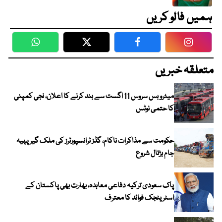
ہمیں فالو کریں
WhatsApp
Twitter
Facebook
Faceboo
متعلقہ خبریں
میٹرو بس سروس 11 اگست سے بند کرنے کا اعلان، نجی کمپنی
کا حتمی نوٹس
حکومت سے مذاکرات ناکام، گڈز ٹرانسپورٹرز کی ملک گیر پہیہ
جام ہڑتال شروع
پاک سعودی ترکیہ دفاعی معاہدہ، بھارت بھی پاکستان کے
اسٹریٹجک فوائد کا معترف