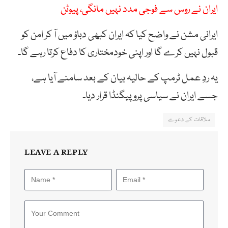
ایران نے روس سے فوجی مدد نہیں مانگی، پیوٹن
ایرانی مشن نے واضح کیا کہ ایران کبھی دباؤ میں آ کر امن کو
قبول نہیں کرے گا اور اپنی خودمختاری کا دفاع کرتا رہے گا۔
یہ ردِ عمل ٹرمپ کے حالیہ بیان کے بعد سامنے آیا ہے،
جسے ایران نے سیاسی پروپیگنڈا قرار دیا۔
ملاقات کے دعوے
LEAVE A REPLY