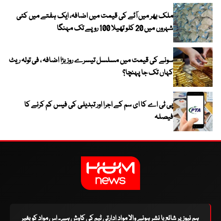
ملک بھر میں آٹے کی قیمت میں اضافہ، ایک ہفتے میں کئی
شہروں میں 20 کلو تھیلا 100 روپے تک مہنگا
سونے کی قیمت میں مسلسل تیسرے روز بڑا اضافہ ، فی تولہ ریٹ
کہاں تک جا پہنچا؟
پی ٹی اے کا ای سم کے اجرا اور تبدیلی کی فیس کم کرنے کا
فیصلہ
ہم نیوز پر شائع یا نشر ہونے والا مواد ادارتی ٹیم کی کاوش ہے۔ اس مواد کو بغیر