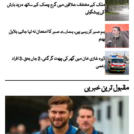
ملک کے مختلف علاقوں میں گرج چمک کے ساتھ مزید بارش
کی پیشگوئی
ہم صبر کر رہے ہیں، ہمارے صبر کا امتحان نہ لیا جائے، بلاول
بھٹو
ڈیرہ غازی خان میں گھر کی چھت گر گئی ، 2 جاں بحق ، 3 افراد
زخمی
مقبول ترین خبریں