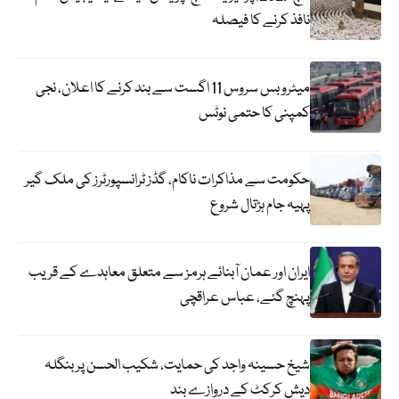
نافذ کرنے کا فیصلہ
میٹرو بس سروس 11 اگست سے بند کرنے کا اعلان، نجی
کمپنی کا حتمی نوٹس
حکومت سے مذاکرات ناکام، گڈز ٹرانسپورٹرز کی ملک گیر
پہیہ جام ہڑتال شروع
ایران اور عمان آبنائے ہرمز سے متعلق معاہدے کے قریب
پہنچ گئے، عباس عراقچی
شیخ حسینہ واجد کی حمایت، شکیب الحسن پر بنگلہ
دیش کرکٹ کے دروازے بند