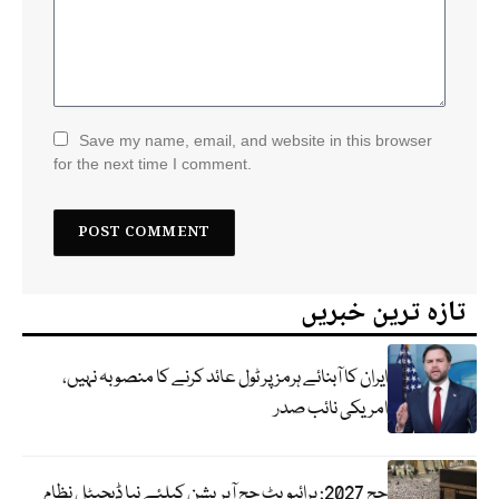
Save my name, email, and website in this browser
for the next time I comment.
تازہ ترین خبریں
ایران کا آبنائے ہرمز پر ٹول عائد کرنے کا منصوبہ نہیں،
امریکی نائب صدر
حج 2027: پرائیویٹ حج آپریشن کیلئے نیا ڈیجیٹل نظام