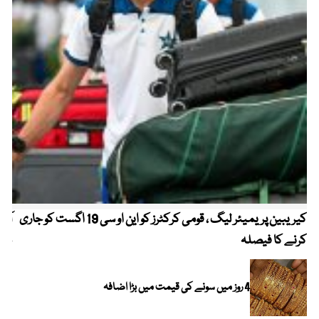
کیریبین پریمیئر لیگ ، قومی کرکٹرز کو این او سی 19 اگست کو جاری
آز
کرنے کا فیصلہ
چھی
4 روز میں سونے کی قیمت میں بڑا اضافہ