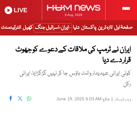
LIVE
8 Aug, 2026
صفحۂ اول
تازہ ترین
پاکستان
دنیا
ایران-اسرائیل جنگ
کھیل
انٹرٹینمنٹ
ایران نے ٹرمپ کی ملاقات کے دعوے کو جھوٹ
قرار دے دیا
کوئی ایرانی عہدیدار وائٹ ہاؤس جا کر نہیں گڑگڑایا، ایرانی
رکن
|
شائع
June 19, 2025 6:03 AM
ویب ڈیسک