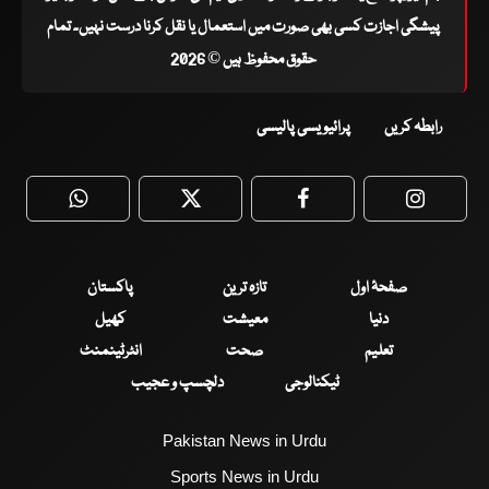
پیشگی اجازت کسی بھی صورت میں استعمال یا نقل کرنا درست نہیں۔ تمام
حقوق محفوظ ہیں © 2026
رابطہ کریں
پرائیویسی پالیسی
WhatsApp
Twitter
Facebook
Faceboo
صفحۂ اول
تازہ ترین
پاکستان
دنیا
معیشت
کھیل
تعلیم
صحت
انٹرٹینمنٹ
ٹیکنالوجی
دلچسپ و عجیب
Pakistan News in Urdu
Sports News in Urdu