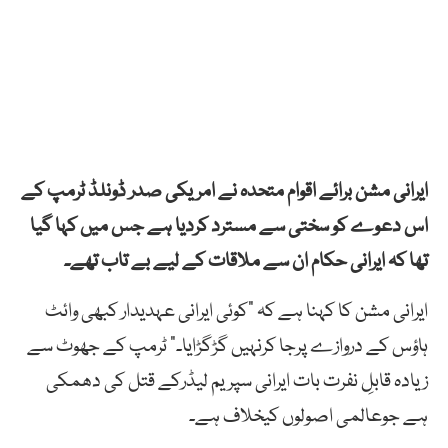
ایرانی مشن برائے اقوام متحدہ نے امریکی صدر ڈونلڈ ٹرمپ کے
اس دعوے کو سختی سے مسترد کردیا ہے جس میں کہا گیا
تھا کہ ایرانی حکام ان سے ملاقات کے لیے بے تاب تھے۔
ایرانی مشن کا کہنا ہے کہ “کوئی ایرانی عہدیدار کبھی وائٹ
ہاؤس کے دروازے پرجا کرنہیں گڑگڑایا۔” ٹرمپ کے جھوٹ سے
زیادہ قابلِ نفرت بات ایرانی سپریم لیڈرکے قتل کی دھمکی
ہے جوعالمی اصولوں کیخلاف ہے۔