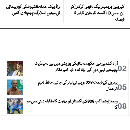
کیریبین پریمیئر لیگ ، قومی کرکٹرز کو
براڈ پیک حادثہ،5غیرملکی کوہ پیماؤں
این او سی 19 اگست کو جاری کرنے کا
کی میتیں اسلام آبادپہنچادی گئیں
فیصلہ
آزاد کشمیر میں حکومت بنانیکی پوزیشن میں ہیں ، مینڈیٹ
3
02
چھیننے نہیں دیں گے ، رانا ثناء اللہ ، امیر مقام
پیٹرول کی قیمت 228 روپے فی لیٹر کی جائے، حافظ نعیم
6
05
الرحمان
ویمنز ایشیا کپ 2026، پاکستان اور بھارت کا مقابلہ دبئی میں ہو
9
08
گا