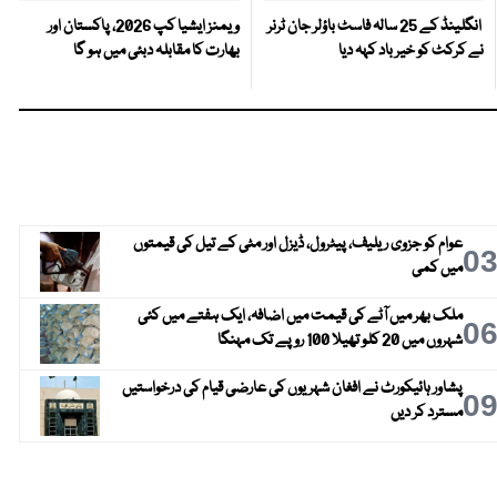
انگلینڈ کے 25 سالہ فاسٹ باؤلر جان ٹرنر
ویمنز ایشیا کپ 2026، پاکستان اور
نے کرکٹ کو خیر باد کہہ دیا
بھارت کا مقابلہ دبئی میں ہو گا
عوام کو جزوی ریلیف، پیٹرول، ڈیزل اور مٹی کے تیل کی قیمتوں
0
میں کمی
ملک بھر میں آٹے کی قیمت میں اضافہ، ایک ہفتے میں کئی
0
شہروں میں 20 کلو تھیلا 100 روپے تک مہنگا
پشاور ہائیکورٹ نے افغان شہریوں کی عارضی قیام کی درخواستیں
0
مسترد کر دیں