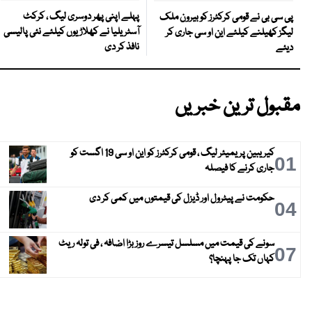
پہلے اپنی پھر دوسری لیگ ، کرکٹ
پی سی بی نے قومی کرکٹرز کو بیرون ملک
آسٹریلیا نے کھلاڑیوں کیلئے نئی پالیسی
لیگز کھیلنے کیلئے این او سی جاری کر
نافذ کر دی
دیئے
مقبول ترین خبریں
کیریبین پریمیئر لیگ ، قومی کرکٹرز کو این او سی 19 اگست کو
01
جاری کرنے کا فیصلہ
حکومت نے پیٹرول اور ڈیزل کی قیمتوں میں کمی کر دی
04
سونے کی قیمت میں مسلسل تیسرے روز بڑا اضافہ ، فی تولہ ریٹ
07
کہاں تک جا پہنچا؟