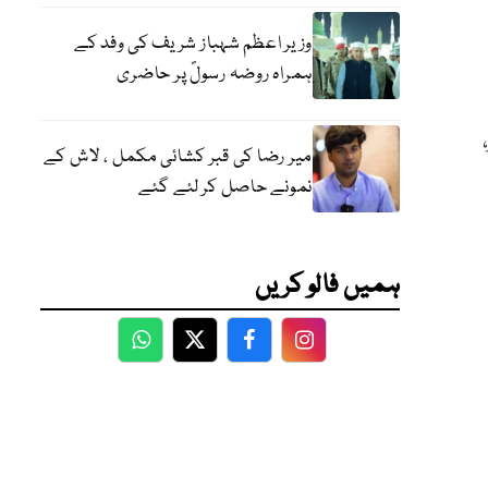
وزیر اعظم شہباز شریف کی وفد کے
ہمراہ روضہ رسولؐ پر حاضری
میر رضا کی قبر کشائی مکمل ، لاش کے
نمونے حاصل کر لئے گئے
ہمیں فالو کریں
WhatsApp
Twitter
Facebook
Facebook