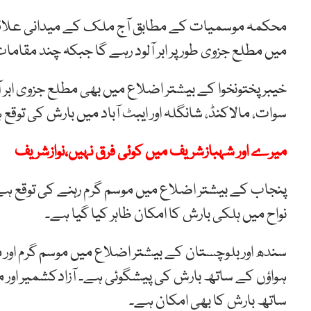
محکمہ موسمیات کے مطابق آج ملک کے میدانی علاقو ں م
میں مطلع جزوی طور پر ابر آلود رہے گا جبکہ چند مقا
خیبر پختونخوا کے بیشتر اضلاع میں بھی مطلع جزوی ابر آل
سوات، مالاکنڈ، شانگلہ اور ایبٹ آباد میں بارش کی توقع
میرے اور شہبازشریف میں کوئی فرق نہیں،نوازشریف
پنجاب کے بیشتر اضلاع میں موسم گرم رہنے کی توقع ہے،
نواح میں ہلکی بارش کا امکان ظاہر کیا گیا ہے۔
سندھ اور بلوچستان کے بیشتر اضلاع میں موسم گرم اور مر
ہواؤں کے ساتھ بارش کی پیشگوئی ہے۔ آزادکشمیر اور
ساتھ بارش کا بھی امکان ہے۔