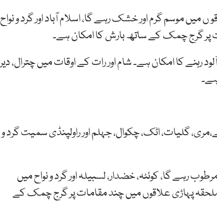
یں موسم گرم اور خشک رہے گا، اسلام آباد اور گرد و نواح
مات پر گرج چمک کے ساتھ بارش کا امکان ہے۔
ود رہنے کا امکان ہے۔ شام اور رات کے اوقات میں چترال، دیر،
 ہے۔
مری، گلیات، اٹک، چکوال، جہلم اور راولپنڈی سمیت گرد و
طوب رہے گا، کوئٹہ، خضدار، لسبیلہ اور گرد و نواح میں
 ملحقہ پہاڑی علاقوں میں چند مقامات پر گرج چمک کے