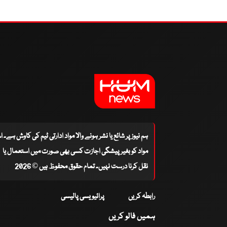
ہم نیوز پر شائع یا نشر ہونے والا مواد ادارتی ٹیم کی کاوش ہے۔ 
مواد کو بغیر پیشگی اجازت کسی بھی صورت میں استعمال یا
نقل کرنا درست نہیں۔ تمام حقوق محفوظ ہیں © 2026
رابطہ کریں
پرائیویسی پالیسی
ہمیں فالو کریں