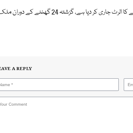
محکمہ موسمیات نے21 جون تک گرمی کی لہر برقرار رہنے کا الرٹ جاری کر دیا ہے، گزشتہ 24 گھنٹے کے دوران 
EAVE A REPLY