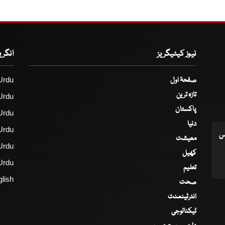
نیوز کیٹیگریز
انگر
صفحۂ اول
Urdu
تازہ ترین
Urdu
پاکستان
Urdu
دنیا
Urdu
اس
معیشت
Urdu
کھیل
Urdu
تعلیم
lish
صحت
انٹرٹینمنٹ
ٹیکنالوجی