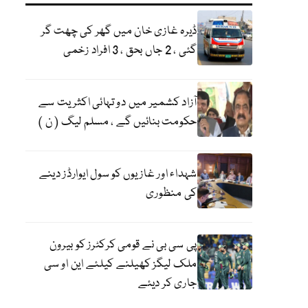
ڈیرہ غازی خان میں گھر کی چھت گر
گئی ، 2 جاں بحق ، 3 افراد زخمی
آزاد کشمیر میں دو تہائی اکثریت سے
حکومت بنائیں گے ، مسلم لیگ ( ن )
شہداء اور غازیوں کو سول ایوارڈز دینے
کی منظوری
پی سی بی نے قومی کرکٹرز کو بیرون
ملک لیگز کھیلنے کیلئے این او سی
جاری کر دیئے