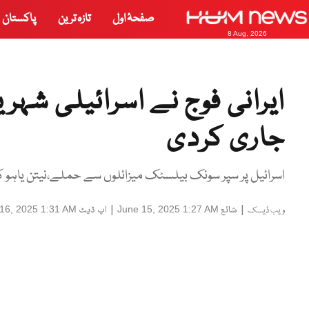
صفحۂ اول
تازہ ترین
پاکستان
8 Aug, 2026
ایرانی فوج نے اسرائیلی شہ
جاری کردی
اسرائیل پر سپر سونک بیلسٹک میزائلوں سے حملے،نیتن یاہو کی ر
|
شائع
|
اپ ڈیٹ
16, 2025 1:31 AM
June 15, 2025 1:27 AM
ویب ڈیسک