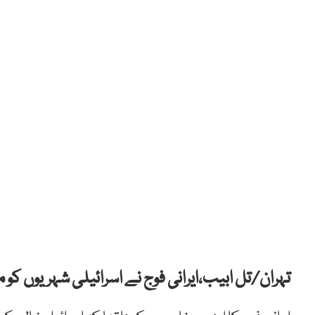
تہران/تل ابیب،ایرانی فوج نے اسرائیلی شہریوں 