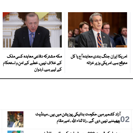
امریکا ایران جنگ بندی معاہدہ آج یا کل
مکہ مشترکہ دفاعی معاہدہ کسی ملک
متوقع ہے، امریکی وزیر خزانہ
کے خلاف نہیں، خطے کے امن و استحکام
کے لیے ہے، اردوان
آزاد کشمیر میں حکومت بنانیکی پوزیشن میں ہیں ، مینڈیٹ
3
02
چھیننے نہیں دیں گے ، رانا ثناء اللہ ، امیر مقام