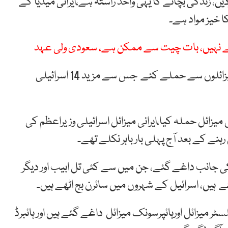
ردیں، زندگی بچانے کا یہی واحد راستہ ہے،ایرانی میڈیا کے
ا خیز مواد ہے۔
ے نہیں، بات چیت سے ممکن ہے، سعودی ولی عہد
دوسری جانب ایران نے اسرائیل پر سپر سونک بیلسٹک میزائلوں سے حملے کئے جس سے مزید 14 اسرائیلی
ی میزائل حملہ کیا،ایرانی میزائل اسرائیلی وزیراعظم کی
رہنے کے بعد آج پہلی بار باہر نکلے تھے۔
 کی جانب داغے گئے، جن میں سے کئی تل ابیب اور دیگر
 ہیں، اسرائیل کے شہروں میں سائرن بج اٹھے ہیں۔
ابق ایران نے اسرائیل پر 150 سے زائد کلسٹر میزائل اورہائپرسونک میزائل داغے گئے ہیں اور ہائبرڈ