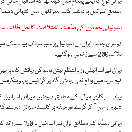
ایرانی فوج کا اپنے پیغام میں کہنا تھا کہ اسرائیل خالی ک
مطابق اسرائیل پر داغے گئے میزائلوں میں انتہائی دھماک
اسرائیلی حملوں کی مذمت، اختلافات کا حل طاقت س
ہلاک،200 سے زخمی ہوگئے۔
ایران نے اسرائیلی وزیراعظم نیتن یاہو کی رہائش گاہ پر بھ
قیصریہ میں واقع نجی رہائش گاہ پر گرا،نیتن یاہو بنکرمیں 
ایرانی سرکاری میڈیا کے مطابق درجنوں میزائل اسرائیل
شہروں میں آ کر گرے اورحیفہ پر کلسٹرمیزائل مارے گئے
ایرانی میڈیا کے مط