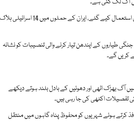
یں آگ لگ گئی ہے۔
اسرائیل پر حملوں میں عماد، غدر اور خیبر شیکان میزائل استعمال کیے گئے، ایران کے حملوں میں 14 اسرائیلی 
 جنگی طیاروں کے ایندھن تیار کرنے والی تنصیبات کو نشانہ
لے کریں گے۔
ں آگ بھڑک اٹھی اور دھوئیں کے بادل بلند ہوتے دیکھے
ی تفصیلات اکٹھی کی جا رہی ہیں۔
افذ کرتے ہوئے شہریوں کو محفوظ پناہ گاہوں میں منتقل