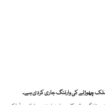
کو ملک چھوڑنے کی وارننگ جاری کردی ہے۔