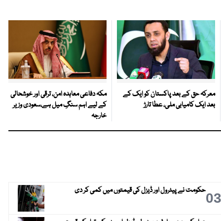
معرکہ حق کے بعد پاکستان کو ایک کے
مکہ دفاعی معاہدہ امن، ترقی اور خوشحالی
بعد ایک کامیابی ملی، عطا تارڑ
کے لیے اہم سنگِ میل ہے،سعودی وزیر
خارجہ
حکومت نے پیٹرول اور ڈیزل کی قیمتوں میں کمی کر دی
0