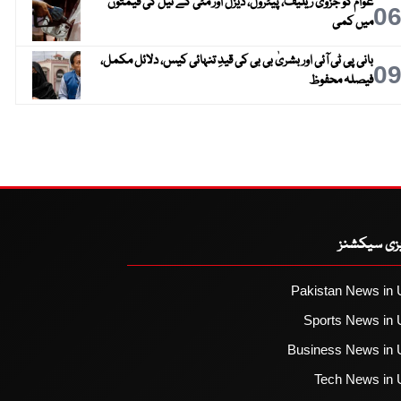
عوام کو جزوی ریلیف، پیٹرول، ڈیزل اور مٹی کے تیل کی قیمتوں
0
میں کمی
بانی پی ٹی آئی اور بشریٰ بی بی کی قیدِ تنہائی کیس، دلائل مکمل،
0
فیصلہ محفوظ
یزی سیکشنز
Pakistan News in 
Sports News in 
Business News in 
Tech News in 