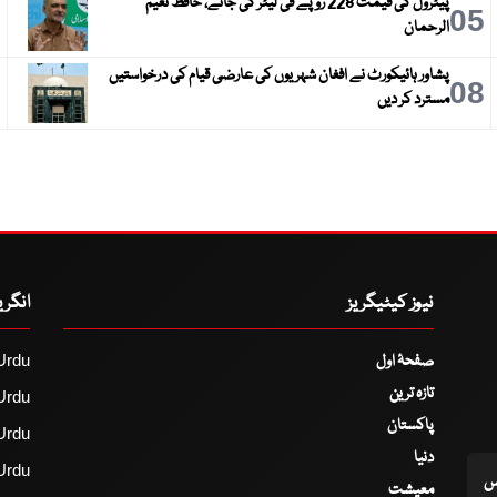
پیٹرول کی قیمت 228 روپے فی لیٹر کی جائے، حافظ نعیم
6
05
الرحمان
پشاور ہائیکورٹ نے افغان شہریوں کی عارضی قیام کی درخواستیں
9
08
مسترد کر دیں
نیوز کیٹیگریز
انگر
صفحۂ اول
Urdu
تازہ ترین
Urdu
پاکستان
Urdu
دنیا
Urdu
اس
معیشت