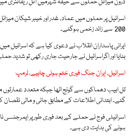
ڈرون میزائل حملوں سے حیفہ شہرمیں آئل ریفائنری م
200 سے زائد زخمی ہوگئے۔
ایرانی پاسداران انقلاب نے دعوی کیا ہے کہ اسرائیل میں
بنایا اور اگراسرائیل نے جارحیت جاری رکھی تو شدید حم
اسرائیل، ایران جنگ فوری ختم ہونی چاہیے، ٹرمپ
تل ابیب دھماکوں سے گونج اٹھا جبکہ متعدد عمارتوں می
گئے۔ ابتدائی اطلاعات کے مطابق جانی و مالی نقصان ک
اسرائیلی فوج نے حملے کے بعد فوری طور پر ایمرجنسی ن
ہونے کی ہدایت دی ہے۔