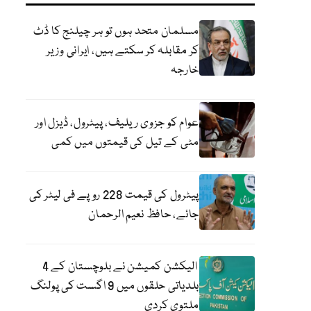
مسلمان متحد ہوں تو ہر چیلنج کا ڈٹ
کر مقابلہ کر سکتے ہیں، ایرانی وزیر
خارجہ
عوام کو جزوی ریلیف، پیٹرول، ڈیزل اور
مٹی کے تیل کی قیمتوں میں کمی
پیٹرول کی قیمت 228 روپے فی لیٹر کی
جائے، حافظ نعیم الرحمان
الیکشن کمیشن نے بلوچستان کے 4
بلدیاتی حلقوں میں 9 اگست کی پولنگ
ملتوی کردی