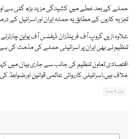
حملے کے بعد خطے میں کشیدگی مزید بڑھ گئی ہے اورع
تجزیہ کاروں کے مطابق یہ حملہ ایران اور اسرائیل کے د
علاوہ ازیں گروپ آف فرینڈزان ڈیفنس آف یواین چارٹرنے
تنظیم نے بھی ایران پر اسرائیلی حملے کی مذمت کی ہے 
اقتصادی تعاون تنظیم کی جانب سے جاری بیان میں کہا 
خلاف ہیں،اسرائیلی کارروائی عالمی قوانین اورضوابط ک
ایران کا حملہ