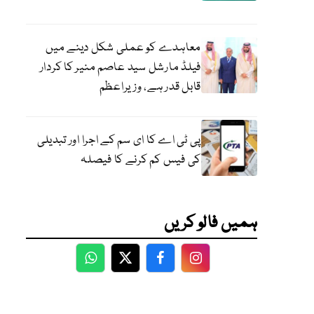
معاہدے کو عملی شکل دینے میں
فیلڈ مارشل سید عاصم منیر کا کردار
قابل قدر ہے، وزیراعظم
پی ٹی اے کا ای سم کے اجرا اور تبدیلی
کی فیس کم کرنے کا فیصلہ
ہمیں فالو کریں
WhatsApp
Twitter
Facebook
Facebook