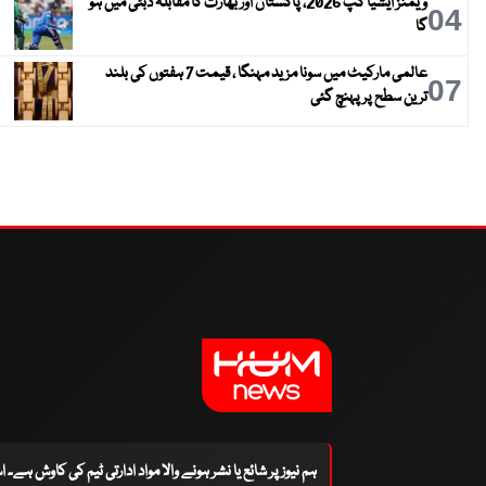
ویمنز ایشیا کپ 2026، پاکستان اور بھارت کا مقابلہ دبئی میں ہو
04
گا
عالمی مارکیٹ میں سونا مزید مہنگا ، قیمت 7 ہفتوں کی بلند
07
ترین سطح پر پہنچ گئی
ہم نیوز پر شائع یا نشر ہونے والا مواد ادارتی ٹیم کی کاوش ہے۔ 