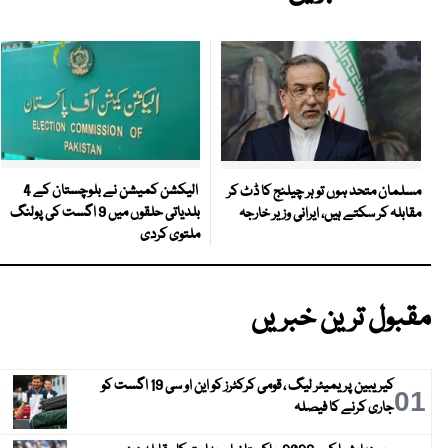
الیکشن کمیشن نے بلوچستان کے 4
مسلمان متحد ہوں تو ہر چیلنج کا ڈٹ کر
بلدیاتی حلقوں میں 9 اگست کی پولنگ
مقابلہ کر سکتے ہیں، ایرانی وزیر خارجہ
ملتوی کردی
مقبول ترین خبریں
کیریبین پریمیئر لیگ ، قومی کرکٹرز کو این او سی 19 اگست کو
01
جاری کرنے کا فیصلہ