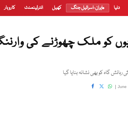
دنیا
ایران-اسرائیل جنگ
کھیل
انٹرٹینمنٹ
کاروبار
ریوں کو ملک چھوڑنے کی وارنن
ہائش گاہ کو بھی نشانہ بنایا گیا
|
June 