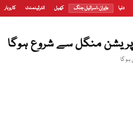
دنیا
ایران-اسرائیل جنگ
کھیل
انٹرٹینمنٹ
کاروبار
پریشن منگل سے شروع ہوگا