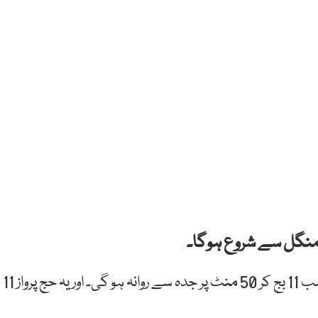
 منگل سے شروع ہوگا۔
حاجیوں کی وطن واپسی کے لیے پہلی پرواز 10 جون کی شب 11 بج کر 50 منٹ پر جدہ سے روانہ ہو گی۔ اور یہ حج پرواز 11