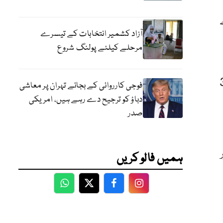
 لے
آزاد کشمیر انتخابات کے تیسرے
مرحلے کیلئے پولنگ شروع
 اسکیم کے 88 ہزار 390
فوجی کارروائی کے بجائے تہران پر معاشی
دباؤ کو ترجیح دے رہے ہیں، امریکی
صدر
ہمیں فالو کریں
WhatsApp
Twitter
Facebook
Facebook