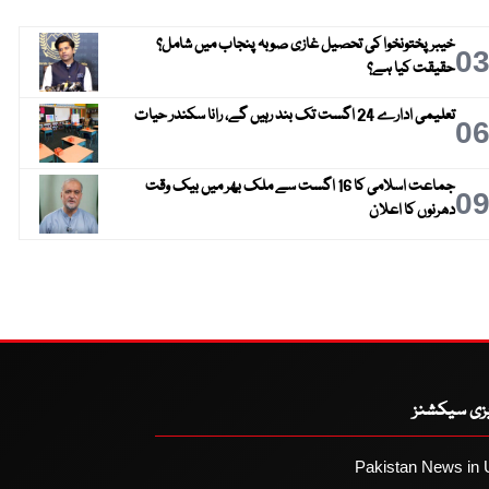
خیبر پختونخوا کی تحصیل غازی صوبہ پنجاب میں شامل؟
0
حقیقت کیا ہے؟
تعلیمی ادارے 24 اگست تک بند رہیں گے، رانا سکندر حیات
0
جماعت اسلامی کا 16 اگست سے ملک بھر میں بیک وقت
0
دھرنوں کا اعلان
یزی سیکشنز
Pakistan News in 