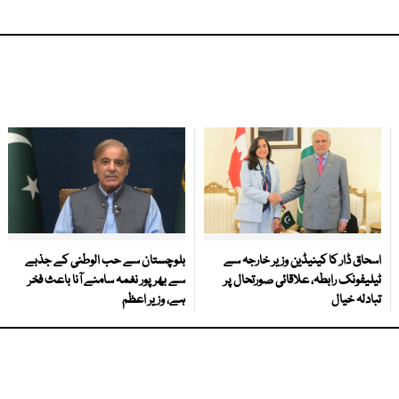
اسحاق ڈار کا کینیڈین وزیر خارجہ سے
بلوچستان سے حب الوطنی کے جذبے
ٹیلیفونک رابطہ، علاقائی صورتحال پر
سے بھرپور نغمہ سامنے آنا باعث فخر
تبادلہ خیال
ہے، وزیر اعظم