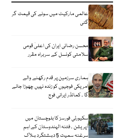
عالمی مارکیٹ میں سونے کی قیمت گر
گئی
محسن رضائی ایران کی اعلیٰ قومی
سلامتی کونسل کے سربراہ مقرر
ہماری سرزمین پر قدم رکھنے والے
امریکی فوجیوں کو زندہ نہیں چھوڑا جائے
گا ، کمانڈر ایرانی فوج
سکیورٹی فورسز کا بلوچستان میں
آپریشن ، فتنہ الہندوستان کے اہم
سرغنہ سمیت 5 دہشتگرد ہلاک