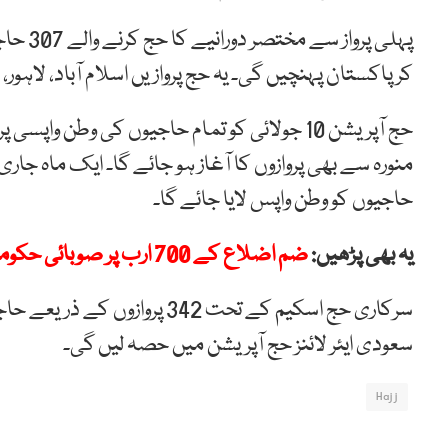
کر پاکستان پہنچیں گی۔ یہ حج پروازیں اسلام آباد، لاہور، 
حج آپریشن 10 جولائی کو تمام حاجیوں کی وطن 
حاجیوں کو وطن واپس لایا جائے گا۔
یہ بھی پڑھیں:
ضم اضلاع کے 700 ارب پر صوبائی حکومت نے شب خون مارا، فیصل کریم کنڈی
سرکاری حج اسکیم کے تحت 342 پ
سعودی ایئر لائنز حج آپریشن میں حصہ لیں گی۔
Hajj