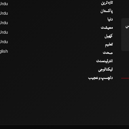
تازہ ترین
Urdu
پاکستان
Urdu
دنیا
Urdu
اس
معیشت
Urdu
کھیل
Urdu
تعلیم
lish
صحت
انٹرٹینمنٹ
ٹیکنالوجی
دلچسپ و عجیب