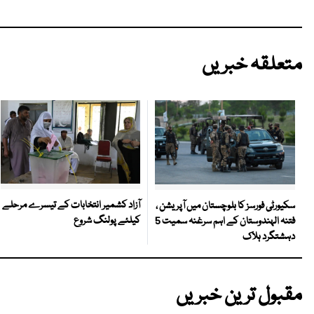
متعلقہ خبریں
آزاد کشمیر انتخابات کے تیسرے مرحلے
سکیورٹی فورسز کا بلوچستان میں آپریشن ،
کیلئے پولنگ شروع
فتنہ الہندوستان کے اہم سرغنہ سمیت 5
دہشتگرد ہلاک
مقبول ترین خبریں