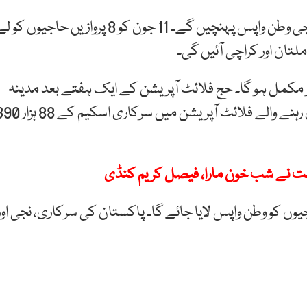
پہلی پرواز سے مختصر دورانیے کا حج کرنے والے 307 حاجی وطن واپس پہنچیں گے۔ 11 جون کو 8 پروازیں حاجیوں کو
ملتان اور کراچی آئیں گی۔
واپسی پر مکمل ہو گا۔ حج فلائٹ آپریشن کے ایک ہفتے بعد مدینہ
منورہ سے بھی پروازوں کا آغاز ہو جائے گا۔ ایک ماہ جاری رہنے والے فلائٹ آپریشن میں سرکاری
روازوں کے ذریعے حاجیوں کو وطن واپس لایا جائے گا۔ پاکستان کی سرکاری، نجی اور