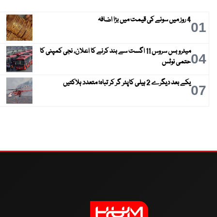
4 روز میں سونے کی قیمت میں بڑا اضافہ
01
میٹرو بس سروس 11 اگست سے بند کرنے کا اعلان، نجی کمپنی کا
04
حتمی نوٹس
یکے بعد دیگرے 2 ہیلی کاپٹر گر کر تباہ؛ متعدد ہلاکتیں
07