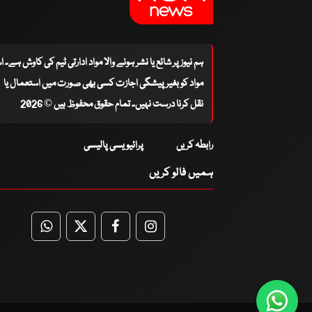
ہم نیوز پر شائع یا نشر ہونے والا مواد ادارتی ٹیم کی کاوش ہے۔ 
مواد کو بغیر پیشگی اجازت کسی بھی صورت میں استعمال یا
نقل کرنا درست نہیں۔ تمام حقوق محفوظ ہیں © 2026
رابطہ کریں
پرائیویسی پالیسی
ہمیں فالو کریں
WhatsApp
Twitter
Facebook
Facebook