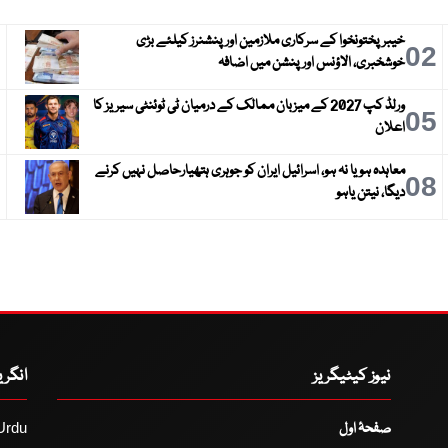
خیبرپختونخوا کے سرکاری ملازمین اور پنشنرز کیلئے بڑی
3
02
خوشخبری، الاؤنس اور پنشن میں اضافہ
ورلڈ کپ 2027 کے میزبان ممالک کے درمیان ٹی ٹوئنٹی سیریز کا
6
05
اعلان
معاہدہ ہو یا نہ ہو، اسرائیل ایران کو جوہری ہتھیارحاصل نہیں کرنے
9
08
دیگا، نیتن یاہو
نیوز کیٹیگریز
انگر
صفحۂ اول
Urdu