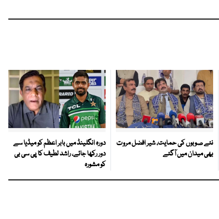
نئے صوبوں کی حمایت، شیر افضل مروت
دورہ انگلینڈ میں بابر اعظم کو میڈیا سے
بھی میدان میں آگئے
دور رکھا جائے، راشد لطیف کا پی سی بی
کو مشورہ