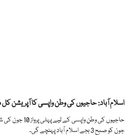
اسلام آباد: حاجیوں کی وطن واپسی کا آپریشن کل
جون کو صبح 3 بجے اسلام آباد پہنچے گی۔