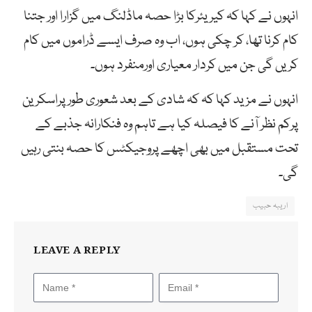
انہوں نے کہا کہ کیریئرکا بڑا حصہ ماڈلنگ میں گزارا اور جتنا
کام کرنا تھا، کر چکی ہوں، اب وہ صرف ایسے ڈراموں میں کام
کریں گی جن میں کردار معیاری اورمنفرد ہوں۔
انہوں نے مزید کہا کہ کہ شادی کے بعد شعوری طورپراسکرین
پرکم نظر آنے کا فیصلہ کیا ہے تاہم وہ فنکارانہ جذبے کے
تحت مستقبل میں بھی اچھے پروجیکٹس کا حصہ بنتی رہیں
گی۔
اریبہ حبیب
LEAVE A REPLY