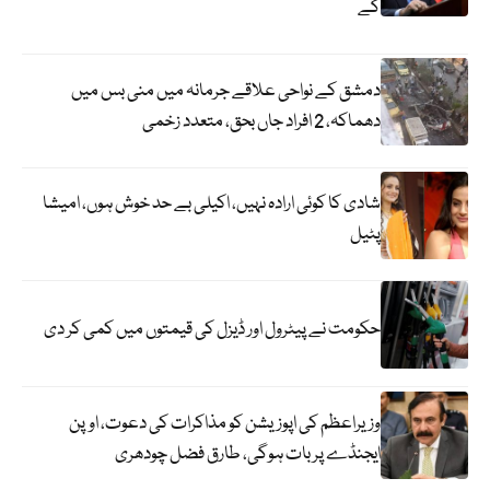
گے
دمشق کے نواحی علاقے جرمانہ میں منی بس میں
دھماکہ، 2 افراد جاں بحق، متعدد زخمی
شادی کا کوئی ارادہ نہیں، اکیلی بے حد خوش ہوں، امیشا
پٹیل
حکومت نے پیٹرول اور ڈیزل کی قیمتوں میں کمی کر دی
وزیراعظم کی اپوزیشن کو مذاکرات کی دعوت، اوپن
ایجنڈے پر بات ہوگی، طارق فضل چودھری