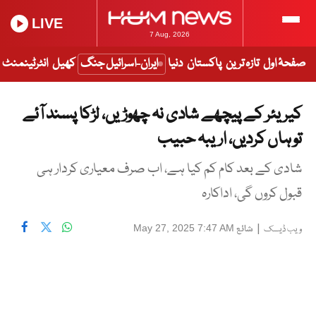
LIVE
7 Aug, 2026
صفحۂ اول
تازہ ترین
پاکستان
دنیا
ایران-اسرائیل جنگ
کھیل
انٹرٹینمنٹ
کیریئر کے پیچھے شادی نہ چھوڑیں، لڑکا پسند آئے
تو ہاں کردیں، اریبہ حبیب
شادی کے بعد کام کم کیا ہے، اب صرف معیاری کردار ہی
قبول کروں گی، اداکارہ
|
شائع
May 27, 2025 7:47 AM
ویب ڈیسک