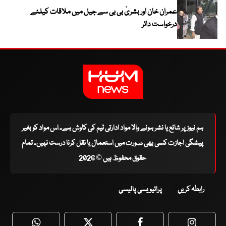
عمران خان اور بشریٰ بی بی سے جیل میں ملاقات کیلئے
درخواست دائر
ہم نیوز پر شائع یا نشر ہونے والا مواد ادارتی ٹیم کی کاوش ہے۔ اس مواد کو بغیر
پیشگی اجازت کسی بھی صورت میں استعمال یا نقل کرنا درست نہیں۔ تمام
حقوق محفوظ ہیں © 2026
رابطہ کریں
پرائیویسی پالیسی