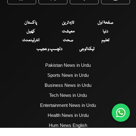
WhatsApp
Twitter
Facebook
Faceboo
صفحۂ اول
تازہ ترین
پاکستان
دنیا
معیشت
کھیل
تعلیم
صحت
انٹرٹینمنٹ
ٹیکنالوجی
دلچسپ و عجیب
Pakistan News in Urdu
Sports News in Urdu
Business News in Urdu
Tech News in Urdu
Entertainment News in Urdu
Health News in Urdu
Hum News English