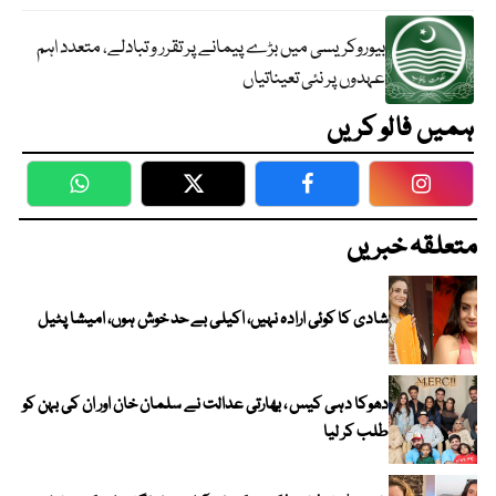
بیوروکریسی میں بڑے پیمانے پر تقرر و تبادلے، متعدد اہم
عہدوں پر نئی تعیناتیاں
ہمیں فالو کریں
WhatsApp
Twitter
Facebook
Faceboo
متعلقہ خبریں
شادی کا کوئی ارادہ نہیں، اکیلی بے حد خوش ہوں، امیشا پٹیل
دھوکا دہی کیس ، بھارتی عدالت نے سلمان خان اور ان کی بہن کو
طلب کر لیا