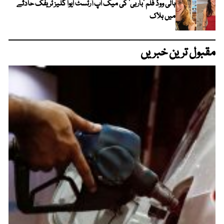
ہالی ووڈ فلم ’باربی‘ کی میک اپ آرٹسٹ ایوا گلیز ٹریفک حادثے
میں ہلاک
مقبول ترین خبریں