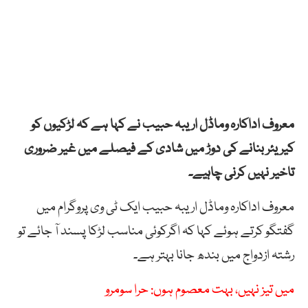
معروف اداکارہ وماڈل اریبہ حبیب نے کہا ہے کہ لڑکیوں کو
کیریئر بنانے کی دوڑ میں شادی کے فیصلے میں غیر ضروری
تاخیر نہیں کرنی چاہیے۔
معروف اداکارہ وماڈل اریبہ حبیب ایک ٹی وی پروگرام میں
گفتگو کرتے ہوئے کہا کہ اگرکوئی مناسب لڑکا پسند آ جائے تو
رشتہ ازدواج میں بندھ جانا بہتر ہے۔
میں تیز نہیں، بہت معصوم ہوں: حرا سومرو