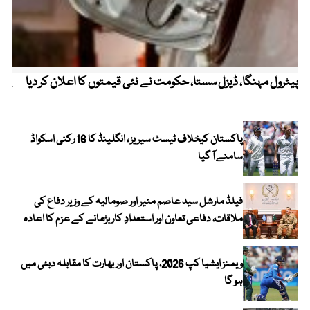
پیٹرول مہنگا، ڈیزل سستا، حکومت نے نئی قیمتوں کا اعلان کر دیا
پنج
پاکستان کیخلاف ٹیسٹ سیریز ، انگلینڈ کا 16 رکنی اسکواڈ
سامنے آ گیا
فیلڈ مارشل سید عاصم منیر اور صومالیہ کے وزیر دفاع کی
ملاقات، دفاعی تعاون اور استعدادِ کار بڑھانے کے عزم کا اعادہ
ویمنز ایشیا کپ 2026، پاکستان اور بھارت کا مقابلہ دبئی میں
ہو گا