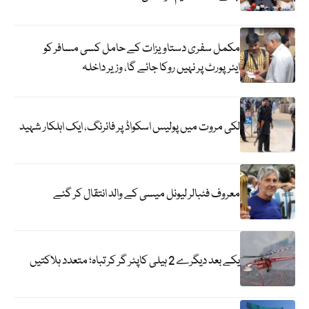
مکمل سفری دستاویزات کے حامل کسی مسافر کو
ایئرپورٹ پر نہیں روکا جائے گا، وزیر داخلہ
لکی مروت میں پولیس اسکواڈ پر فائرنگ، ایک اہلکار شہید
معروف فٹبالر لیونل میسی کے والد انتقال کر گئے
یکے بعد دیگرے 2 ہیلی کاپٹر گر کر تباہ؛ متعدد ہلاکتیں