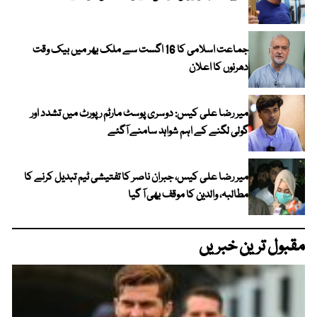
جماعت اسلامی کا 16 اگست سے ملک بھر میں بیک وقت
دھرنوں کا اعلان
میر رضا علی کیس: دوسری پوسٹ مارٹم رپورٹ میں تشدد اور
گولی لگنے کے اہم شواہد سامنے آگئے
میر رضا علی کیس، جبران ناصر کا تفتیشی ٹیم تبدیل کرنے کا
مطالبہ، والدین کا موقف بھی آ گیا
مقبول ترین خبریں