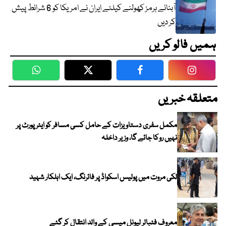
آبنائے ہرمز کھولنے کیلئے ایران نے امریکا کو 6 شرائط پیش
کر دیں
ہمیں فالو کریں
WhatsApp
Twitter
Facebook
Faceboo
متعلقہ خبریں
مکمل سفری دستاویزات کے حامل کسی مسافر کو ایئرپورٹ پر
نہیں روکا جائے گا، وزیر داخلہ
لکی مروت میں پولیس اسکواڈ پر فائرنگ، ایک اہلکار شہید
معروف فٹبالر لیونل میسی کے والد انتقال کر گئے