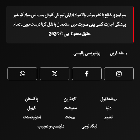
ہم نیوز پر شائع یا نشر ہونے والا مواد ادارتی ٹیم کی کاوش ہے۔ اس مواد کو بغیر
پیشگی اجازت کسی بھی صورت میں استعمال یا نقل کرنا درست نہیں۔ تمام
حقوق محفوظ ہیں © 2026
رابطہ کریں
پرائیویسی پالیسی
WhatsApp
Twitter
Facebook
Faceboo
صفحۂ اول
تازہ ترین
پاکستان
دنیا
معیشت
کھیل
تعلیم
صحت
انٹرٹینمنٹ
ٹیکنالوجی
دلچسپ و عجیب