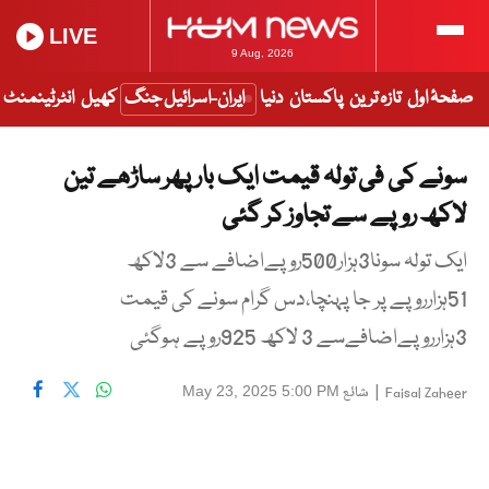
LIVE
9 Aug, 2026
صفحۂ اول
تازہ ترین
پاکستان
دنیا
ایران-اسرائیل جنگ
کھیل
انٹرٹینمنٹ
سونے کی فی تولہ قیمت ایک بار پھر ساڑھے تین
لاکھ روپے سے تجاوز کر گئی
ایک تولہ سونا3ہزار500روپےاضافے سے 3لاکھ
51ہزارروپے پر جا پہنچا،دس گرام سونے کی قیمت
3ہزارروپےاضافےسے 3 لاکھ 925روپے ہوگئی
|
شائع
May 23, 2025 5:00 PM
Faisal Zaheer