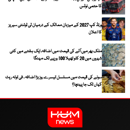
کا حتمی نوٹس
ورلڈ کپ 2027 کے میزبان ممالک کے درمیان ٹی ٹوئنٹی سیریز
کا اعلان
ملک بھر میں آٹے کی قیمت میں اضافہ، ایک ہفتے میں کئی
شہروں میں 20 کلو تھیلا 100 روپے تک مہنگا
سونے کی قیمت میں مسلسل تیسرے روز بڑا اضافہ ، فی تولہ ریٹ
کہاں تک جا پہنچا؟