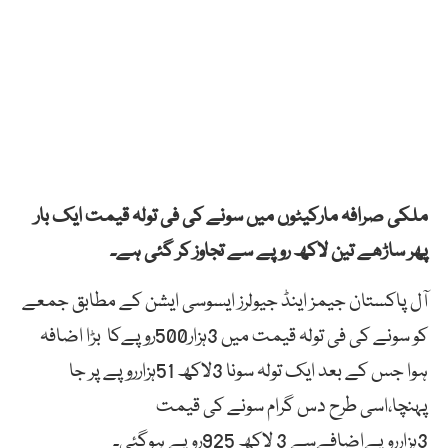
ملکی صرافہ مارکیٹوں میں سونے کی فی تولہ قیمت ایک بار
پھر ساڑھے تین لاکھ روپے سے تجاوز کر گئی ہے۔
آل پاکستان جیمز اینڈ جیولرز ایسوسی ایشن کے مطابق جمعے
کو سونے کی فی تولہ قیمت میں 3ہزار500روپےکا بڑا اضافہ
ہوا جس کے بعد ایک تولہ سونا 3لاکھ 51ہزارروپے پر جا
پہنچا،اسی طرح دس گرام سونے کی قیمت
3ہزارروپےاضافےسے 3 لاکھ 925روپے ہوگئی۔