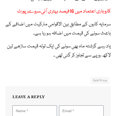
کاروباری اعتماد میں 16فیصد بہتری آئی،سروےرپورٹ
سرمایہ کاروں کے مطابق بین الاقوامی مارکیٹ میں اضافے کے
باعث سونے کی قیمت میں اضافہ ہو رہا ہے۔
یاد رہے گزشتہ ماہ بھی سونے کی ایک تولہ قیمت ساڑھے تین
لاکھ روپے سے تجاوز کر گئی تھی ۔
Gold Price
LEAVE A REPLY