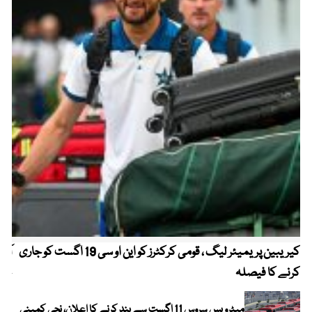
کیریبین پریمیئر لیگ ، قومی کرکٹرز کو این او سی 19 اگست کو جاری
آز
کرنے کا فیصلہ
چھی
میٹرو بس سروس 11 اگست سے بند کرنے کا اعلان، نجی کمپنی