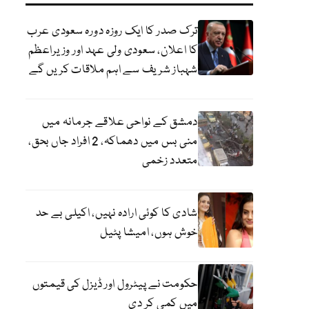
ترک صدر کا ایک روزہ دورہ سعودی عرب
کا اعلان، سعودی ولی عہد اور وزیراعظم
شہباز شریف سے اہم ملاقات کریں گے
دمشق کے نواحی علاقے جرمانہ میں
منی بس میں دھماکہ، 2 افراد جاں بحق،
متعدد زخمی
شادی کا کوئی ارادہ نہیں، اکیلی بے حد
خوش ہوں، امیشا پٹیل
حکومت نے پیٹرول اور ڈیزل کی قیمتوں
میں کمی کر دی