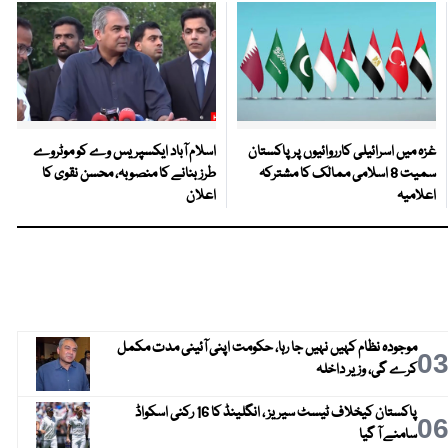
غزہ میں اسرائیلی کارروائیوں پر پاکستان
اسلام آباد ایکسپریس وے کو موٹروے
سمیت 8 اسلامی ممالک کا مشترکہ
طرز بنانے کا منصوبہ، محسن نقوی کا
اعلامیہ
اعلان
موجودہ نظام کہیں نہیں جا رہا، حکومت اپنی آئینی مدت مکمل
0
کرے گی، وزیر داخلہ
پاکستان کیخلاف ٹیسٹ سیریز ، انگلینڈ کا 16 رکنی اسکواڈ
0
سامنے آ گیا