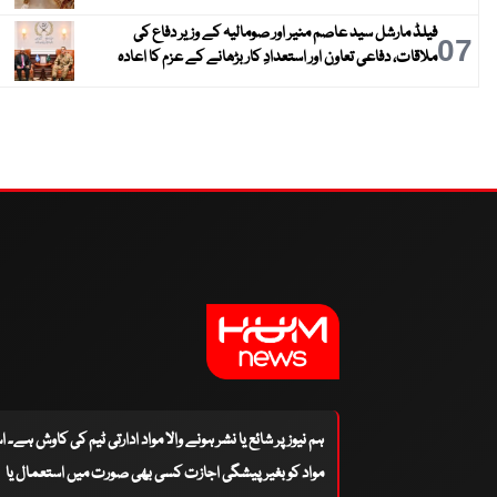
فیلڈ مارشل سید عاصم منیر اور صومالیہ کے وزیر دفاع کی
07
ملاقات، دفاعی تعاون اور استعدادِ کار بڑھانے کے عزم کا اعادہ
ہم نیوز پر شائع یا نشر ہونے والا مواد ادارتی ٹیم کی کاوش ہے۔ 
مواد کو بغیر پیشگی اجازت کسی بھی صورت میں استعمال یا