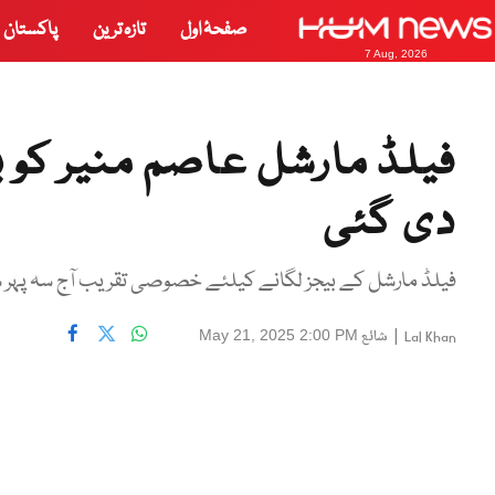
صفحۂ اول
تازہ ترین
پاکستان
7 Aug, 2026
فیلڈ مارشل عاصم منیر کو ب
دی گئی
فیلڈ مارشل کے بیجز لگانے کیلئے خصوصی تقریب آج سہ پہر ساڑھے 4 بجے ہ
|
شائع
May 21, 2025 2:00 PM
Lal Khan