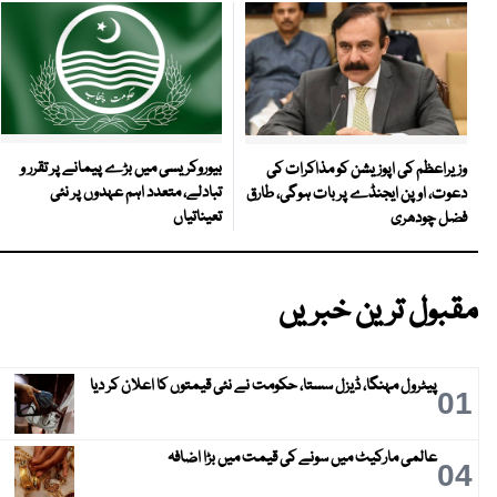
بیوروکریسی میں بڑے پیمانے پر تقرر و
وزیراعظم کی اپوزیشن کو مذاکرات کی
تبادلے، متعدد اہم عہدوں پر نئی
دعوت، اوپن ایجنڈے پر بات ہوگی، طارق
تعیناتیاں
فضل چودھری
مقبول ترین خبریں
پیٹرول مہنگا، ڈیزل سستا، حکومت نے نئی قیمتوں کا اعلان کر دیا
01
عالمی مارکیٹ میں سونے کی قیمت میں بڑا اضافہ
04