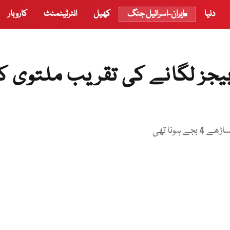
دنیا
ایران-اسرائیل جنگ
کھیل
انٹرٹینمنٹ
کاروبار
یجز لگانے کی تقریب ملتوی ک
ونا تھی