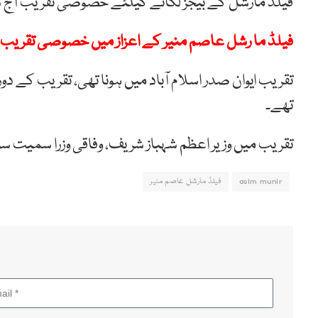
فیلڈ مارشل کے بیجز لگانے کیلئے خصوصی تقریب آج سہ پہر ساڑھے 
فیلڈ ما رشل عاصم منیر کے اعزاز میں خصوصی تقریب ، گار
تقریب ایوان صدر اسلام آباد میں ہونا تھی، تقریب کے د
تھے۔
تقریب میں وزیر اعظم شہباز شریف، وفاقی وزرا سمی
asim munir
فیلڈ مارشل عاصم منیر