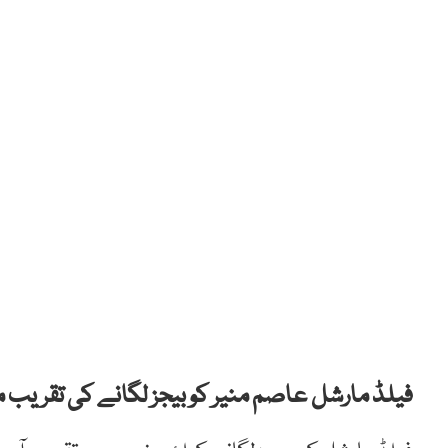
فیلڈ مارشل عاصم منیر کو بیجز لگانے کی تقریب 