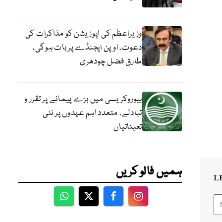
وزیراعظم کی اپوزیشن کو مذاکرات کی
دعوت، اوپن ایجنڈے پر بات ہوگی،
طارق فضل چودھری
بیوروکریسی میں بڑے پیمانے پر تقرر و
تبادلے، متعدد اہم عہدوں پر نئی
تعیناتیاں
ہمیں فالو کریں
L
WhatsApp
Twitter
Facebook
Facebook