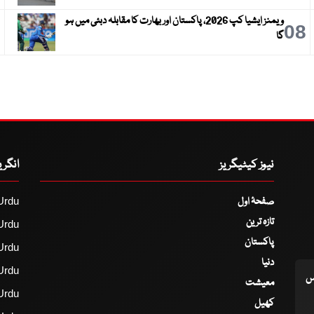
ویمنز ایشیا کپ 2026، پاکستان اور بھارت کا مقابلہ دبئی میں ہو
9
08
گا
نیوز کیٹیگریز
انگر
صفحۂ اول
Urdu
تازہ ترین
Urdu
پاکستان
Urdu
دنیا
Urdu
اس
معیشت
Urdu
کھیل