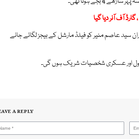
4 بجے ہونا تھی۔
ڈ آف آنر دیا گیا
وران سید عاصم منیر کو فیلڈ مارشل کے بیجز لگائے جانے
ت سول اور عسکری شخصیات شریک ہوں گی۔
EAVE A REPLY