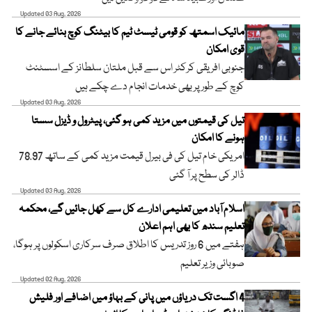
Updated 03 Aug, 2026
مائیک اسمتھ کو قومی ٹیسٹ ٹیم کا بیٹنگ کوچ بنائے جانے کا
قوی امکان
جنوبی افریقی کرکٹر اس سے قبل ملتان سلطانز کے اسسٹنٹ
کوچ کے طور پر بھی خدمات انجام دے چکے ہیں
Updated 03 Aug, 2026
تیل کی قیمتوں میں مزید کمی ہو گئی، پیٹرول و ڈیزل سستا
ہونے کا امکان
امریکی خام تیل کی فی بیرل قیمت مزید کمی کے ساتھ 78.97
ڈالر کی سطح پر آ گئی
Updated 03 Aug, 2026
اسلام آباد میں تعلیمی ادارے کل سے کھل جائیں گے، محکمہ
تعلیم سندھ کا بھی اہم اعلان
ہفتے میں 6 روز تدریس کا اطلاق صرف سرکاری اسکولوں پر ہوگا،
صوبائی وزیر تعلیم
Updated 02 Aug, 2026
4 اگست تک دریاؤں میں پانی کے بہاؤ میں اضافے اور فلیش