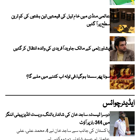
عالمی منڈی میں خام تیل کی قیمتیں تین ہفتوں کی کم ترین
سطح پر آ گئیں
پشاور زلمی کے مالک جاوید آفریدی کی والدہ انتقال کر گئیں
سونا پھر سستا ہوگیا،فی تولہ اب کتنے میں ملے گا؟
ایڈیٹرچوائس
دوسرا ٹیسٹ، ساجد خان کی شاندار بالنگ، ویسٹ انڈیز پہلی اننگز
میں 344 رنز پر آؤٹ
پاکستان کی جانب سے ساجد خان نے 4، محمد علی، علی
عثمان اور عبید شاہ نے دو دو وکٹیں لیں