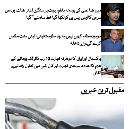
میر رضا علی کی پوسٹ مارٹم رپورٹ پر سنگین اعتراضات، پولیس
سرجن کا ایس ایس پی کو لکھا گیا خط سامنے آ گیا
موجودہ نظام کہیں نہیں جا رہا، حکومت اپنی آئینی مدت مکمل
کرے گی، وزیر داخلہ
پاکستان اور ایران کا دوطرفہ تجارت 10 ارب ڈالر تک بڑھانے کے
عزم کا اعادہ، سرحدی تجارت اور کان کنی میں تعاون بڑھانے پر
اتفاق
مقبول ترین خبریں