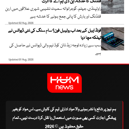
فلڈنگ کا خدشہ، این ڈی ایم اے کا الرٹ
راولپنڈی، جہلم، گوجرانوالہ سمیت نشیبی شہری علاقوں میں اربن
فلڈنگ اور بارش کا پانی جمع ہونے کا خدشہ ہے
Updated 02 Aug, 2026
فولڈ ایبل کے بعد اب رولیبل فون؟ سام سنگ کی نئی ڈیوائس نے
تہلکہ مچا دیا
سب سے زیادہ توجہ زیڈ نائن کوڈ نیم والی ڈیوائس نے حاصل کی
ہے
Updated 01 Aug, 2026
ہم نیوز پر شائع یا نشر ہونے والا مواد ادارتی ٹیم کی کاوش ہے۔ اس مواد کو بغیر
پیشگی اجازت کسی بھی صورت میں استعمال یا نقل کرنا درست نہیں۔ تمام
حقوق محفوظ ہیں © 2026