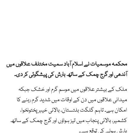
محکمہ موسمیات نے اسلام آباد سمیت مختلف علاقوں میں
آندھی اور گرج چمک کے ساتھ بارش کی پیشگوئی کر دی۔
ملک کے بیشتر علاقوں میں موسم گرم اور خشک جبکہ
میدانی علاقوں میں دن کے اوقات میں شدید گرم رہنے کا
امکان ہے۔ تاہم گلگت بلتستان، بالائی خیبرپختونخوا،
کشمیر، بالائی پنجاب میں تیز ہواؤں اور گرج چمک کے ساتھ
بارش ہونے کی توقع ہے۔