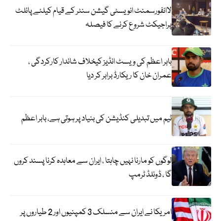
لاانفورسمنٹ انویسٹی گیشن سنٹر کے قیام کیلئے پائلٹ
پراجیکٹ شروع کرنے کا فیصلہ
بابر اعظم کی ویسٹ انڈیز کیخلاف شاندار کارکردگی ،
عمران خان کا ریکارڈ برابر کر دیا
ٹیم میں تبدیلی کنڈیشن کی بنیاد پر ہوتی ہے، بابر اعظم
لوگوں کو مارنا نہیں چاہتا ، ایران سے معاہدہ کرنا پسند کروں
گا ، ڈونلڈ ٹرمپ
امریکا نے ایران سے منسلک 3 کمپنیوں اور 2 طیاروں پر