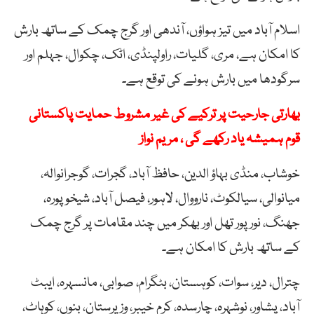
اسلام آباد میں تیز ہواؤں، آندھی اور گرج چمک کے ساتھ بارش
کا امکان ہے، مری، گلیات، راولپنڈی، اٹک، چکوال، جہلم اور
سرگودھا میں بارش ہونے کی توقع ہے۔
بھارتی جارحیت پر ترکیے کی غیر مشروط حمایت پاکستانی
قوم ہمیشہ یاد رکھے گی ، مریم نواز
خوشاب، منڈی بہاؤ الدین، حافظ آباد، گجرات، گوجرانوالہ،
میانوالی، سیالکوٹ، نارووال، لاہور، فیصل آباد، شیخوپورہ،
جھنگ، نور پور تھل اور بھکر میں چند مقامات پر گرج چمک
کے ساتھ بارش کا امکان ہے۔
چترال، دیر، سوات، کوہستان، بٹگرام، صوابی، مانسہرہ، ایبٹ
آباد، پشاور، نوشہرہ، چارسدہ، کرم خیبر، وزیرستان، بنوں، کوہاٹ،