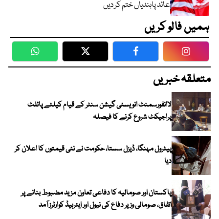
عائد پابندیاں ختم کر دیں
ہمیں فالو کریں
WhatsApp
Twitter
Facebook
Faceboo
متعلقہ خبریں
لاانفورسمنٹ انویسٹی گیشن سنٹر کے قیام کیلئے پائلٹ
پراجیکٹ شروع کرنے کا فیصلہ
پیٹرول مہنگا، ڈیزل سستا، حکومت نے نئی قیمتوں کا اعلان کر
دیا
پاکستان اور صومالیہ کا دفاعی تعاون مزید مضبوط بنانے پر
اتفاق، صومالی وزیر دفاع کی نیول اور ایئرہیڈ کوارٹرز آمد