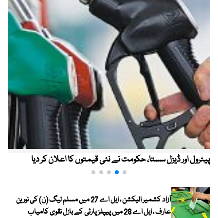
پیٹرول اور ڈیزل سستا، حکومت نے نئی قیمتوں کا اعلان کر دیا
آزاد کشمیر الیکشن ، ایل اے 27 میں مسلم لیگ (ن) کی نورین
عارف ، ایل اے 28 میں پیپلز پارٹی کے بازل نقوی کامیاب