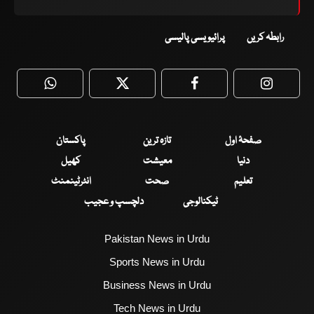
رابطہ کریں
پرائیویسی پالیسی
WhatsApp
Twitter
Facebook
Faceboo
صفحۂ اول
تازہ ترین
پاکستان
دنیا
معیشت
کھیل
تعلیم
صحت
انٹرٹینمنٹ
ٹیکنالوجی
دلچسپ و عجیب
Pakistan News in Urdu
Sports News in Urdu
Business News in Urdu
Tech News in Urdu