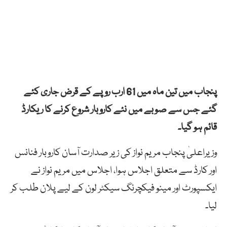
پنجاب میں تین ماہ میں 61 ارب روپے کے قرض جاری کئے
گئے جس سے صوبے میں نئے کاروبار شروع کرنے کا ریکارڈ
قائم ہو گیا۔
وزیراعلیٰ پنجاب مریم نواز کی زیر صدارت آسان کاروبار فنانس
اور کارڈ سے متعلق اجلاس ہوا، اجلاس میں مریم نواز نے
ایکسپورٹ اور مینو فیکچرنگ سیکٹر لون کے لیے پلان طلب کر
لیا۔