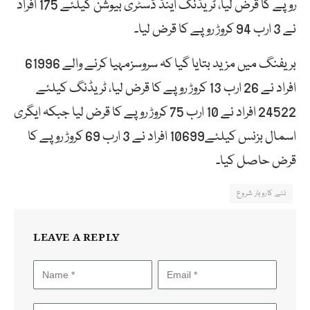
روپے کا قرض لیا، ٹریڈنگ اینڈ ڈسٹری بیوشن کیلئے 175 افراد
نے 3 ارب 94 کروڑ روپے کا قرض لیا۔
بریفنگ میں مزید بتایا گیا کہ سروسزمہیا کرنے والے 61996
افراد نے 26 ارب 13 کروڑ روپے کا قرض لیا، ٹریڈنگ کیلئے
24522 افراد نے 10 ارب 75 کروڑ روپے کا قرض لیا جبکہ ایگری
اسمال بزنس کیلئے10699 افراد نے 3 ارب 69 کروڑ روپے کا
قرض حاصل کیا۔
نئے کاروبار شروع
LEAVE A REPLY