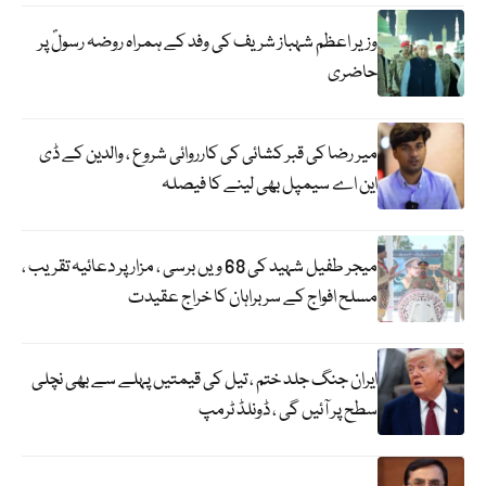
وزیر اعظم شہباز شریف کی وفد کے ہمراہ روضہ رسولؐ پر
حاضری
میر رضا کی قبر کشائی کی کارروائی شروع ، والدین کے ڈی
این اے سیمپل بھی لینے کا فیصلہ
میجر طفیل شہید کی 68 ویں برسی ، مزار پر دعائیہ تقریب ،
مسلح افواج کے سربراہان کا خراج عقیدت
ایران جنگ جلد ختم ، تیل کی قیمتیں پہلے سے بھی نچلی
سطح پر آئیں گی ، ڈونلڈ ٹرمپ