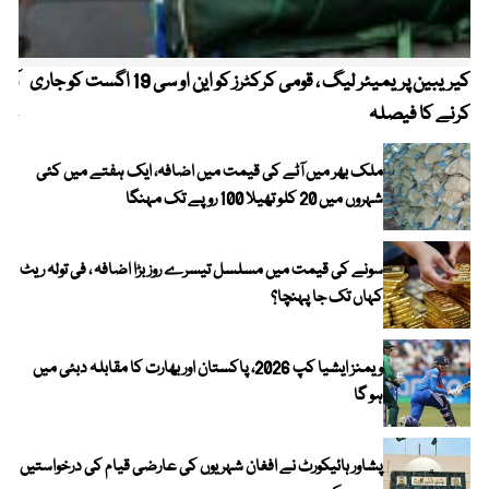
کیریبین پریمیئر لیگ ، قومی کرکٹرز کو این او سی 19 اگست کو جاری
آز
کرنے کا فیصلہ
چھی
ملک بھر میں آٹے کی قیمت میں اضافہ، ایک ہفتے میں کئی
شہروں میں 20 کلو تھیلا 100 روپے تک مہنگا
سونے کی قیمت میں مسلسل تیسرے روز بڑا اضافہ ، فی تولہ ریٹ
کہاں تک جا پہنچا؟
ویمنز ایشیا کپ 2026، پاکستان اور بھارت کا مقابلہ دبئی میں
ہو گا
پشاور ہائیکورٹ نے افغان شہریوں کی عارضی قیام کی درخواستیں