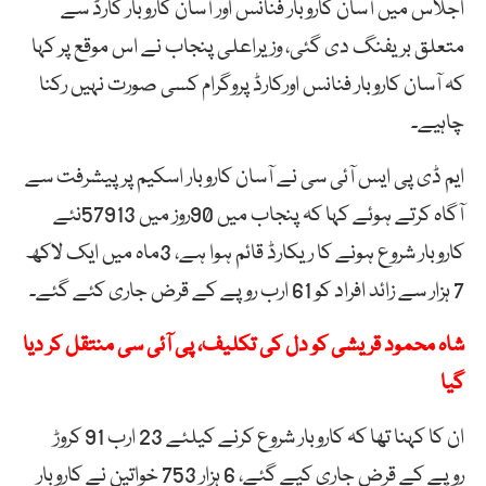
اجلاس میں آسان کاروبار فنانس اور آسان کاروبار کارڈ سے
متعلق بریفنگ دی گئی، وزیراعلی پنجاب نے اس موقع پر کہا
کہ آسان کاروبار فنانس اورکارڈ پروگرام کسی صورت نہیں رکنا
چاہیے۔
ایم ڈی پی ایس آئی سی نے آسان کاروبار اسکیم پر پیشرفت سے
آگاہ کرتے ہوئے کہا کہ پنجاب میں 90روز میں 57913نئے
کاروبار شروع ہونے کا ریکارڈ قائم ہوا ہے، 3ماہ میں ایک لاکھ
7 ہزار سے زائد افراد کو 61 ارب روپے کے قرض جاری کئے گئے۔
شاہ محمود قریشی کو دل کی تکلیف، پی آئی سی منتقل کر دیا
گیا
ان کا کہنا تھا کہ کاروبار شروع کرنے کیلئے 23 ارب 91 کروڑ
روپے کے قرض جاری کیے گئے، 6 ہزار 753 خواتین نے کاروبار