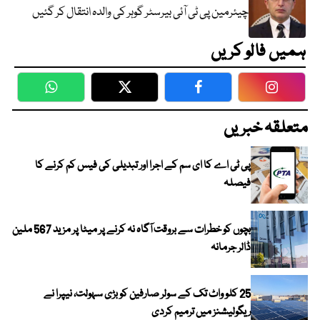
چیئرمین پی ٹی آئی بیرسٹر گوہر کی والدہ انتقال کر گئیں
ہمیں فالو کریں
WhatsApp
Twitter
Facebook
Faceboo
متعلقہ خبریں
پی ٹی اے کا ای سم کے اجرا اور تبدیلی کی فیس کم کرنے کا
فیصلہ
بچوں کو خطرات سے بروقت آگاہ نہ کرنے پر میٹا پر مزید 567 ملین
ڈالر جرمانہ
25 کلو واٹ تک کے سولر صارفین کو بڑی سہولت، نیپرا نے
ریگولیشنز میں ترمیم کردی