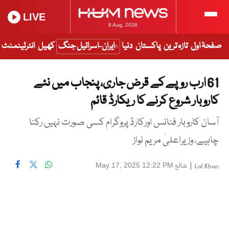
LIVE
8 Aug, 2026
صفحۂ اول
تازہ ترین
پاکستان
دنیا
ایران-اسرائیل جنگ
کھیل
انٹرٹینمنٹ
61 ارب روپے کے قرض جاری، پنجاب میں نئے
کاروبار شروع کرنے کا ریکارڈ قائم
آسان کاروبار فنانس اورکارڈ پروگرام کسی صورت نہیں رکنا
چاہیے، وزیراعلیٰ مریم نواز
|
شائع
May 17, 2025 12:22 PM
Lal Khan