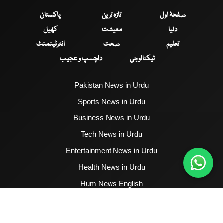
صفحۂ اول
تازہ ترین
پاکستان
دنیا
معیشت
کھیل
تعلیم
صحت
انٹرٹینمنٹ
ٹیکنالوجی
دلچسپ و عجیب
Pakistan News in Urdu
Sports News in Urdu
Business News in Urdu
Tech News in Urdu
Entertainment News in Urdu
Health News in Urdu
Hum News English