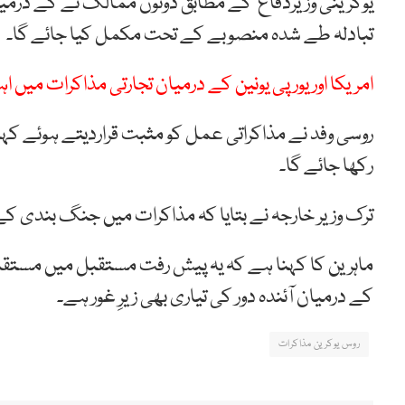
یوکرینی وزیردفاع کے مطابق دونوں ممالک نے کے درمیان 
تبادلہ طے شدہ منصوبے کے تحت مکمل کیا جائے گا۔
امریکا اور یورپی یونین کے درمیان تجارتی مذاکرات میں 
روسی وفد نے مذاکراتی عمل کو مثبت قراردیتے ہوئے کہ
رکھا جائے گا۔
ترک وزیر خارجہ نے بتایا کہ مذاکرات میں جنگ بندی کے
ماہرین کا کہنا ہے کہ یہ پیش رفت مستقبل میں مست
کے درمیان آئندہ دور کی تیاری بھی زیرِ غور ہے۔
روس یوکرین مذاکرات