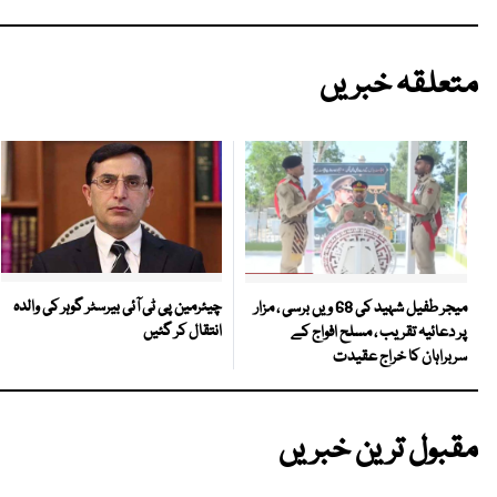
متعلقہ خبریں
چیئرمین پی ٹی آئی بیرسٹر گوہر کی والدہ
میجر طفیل شہید کی 68 ویں برسی ، مزار
انتقال کر گئیں
پر دعائیہ تقریب ، مسلح افواج کے
سربراہان کا خراج عقیدت
مقبول ترین خبریں