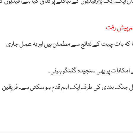
ایک، ایک ہزارقیدیوں کے تبادلے پراتفاق کیا ہے، قیدیوں کا
اہم پیش رفت
ا کہ بات چیت کے نتائج سے مطمئن ہیں اور یہ عمل جاری
 امکانات پر بھی سنجیدہ گفتگو ہوئی۔
قل جنگ بندی کی طرف ایک اہم قدم ہو سکتی ہے۔ فریقین