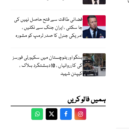
فضائی طاقت سے فتح حاصل نہیں کی
جا سکتی ، ایران جنگ سے نکلیں ،
امریکی جنرل کا صدر ٹرمپ کو مشورہ
ہنگو اور بلوچستان میں سکیورٹی فورسز
کی کارروائیاں ، 10دہشتگرد ہلاک ،
کیپٹن شہید
ہمیں فالو کریں
WhatsApp
Twitter
Facebook
Facebook