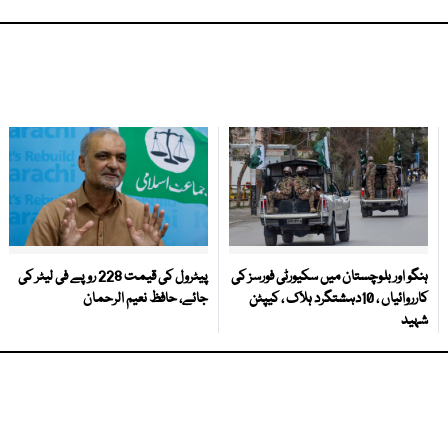
ہنگو اور بلوچستان میں سکیورٹی فورسز کی
پیٹرول کی قیمت 228 روپے فی لیٹر کی
کارروائیاں ، 10دہشتگرد ہلاک ، کیپٹن
جائے، حافظ نعیم الرحمان
شہید