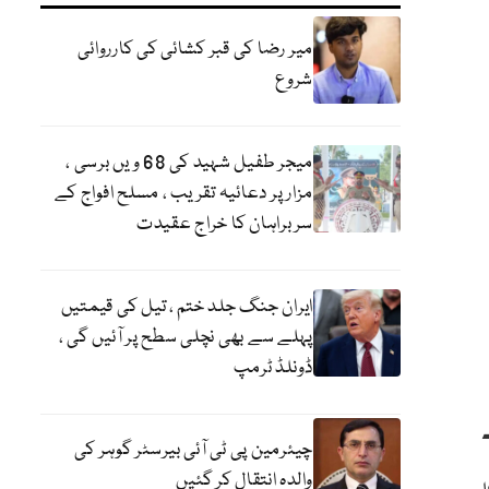
میر رضا کی قبر کشائی کی کارروائی
شروع
میجر طفیل شہید کی 68 ویں برسی ،
مزار پر دعائیہ تقریب ، مسلح افواج کے
سربراہان کا خراج عقیدت
ایران جنگ جلد ختم ، تیل کی قیمتیں
پہلے سے بھی نچلی سطح پر آئیں گی ،
ڈونلڈ ٹرمپ
چیئرمین پی ٹی آئی بیرسٹر گوہر کی
والدہ انتقال کر گئیں