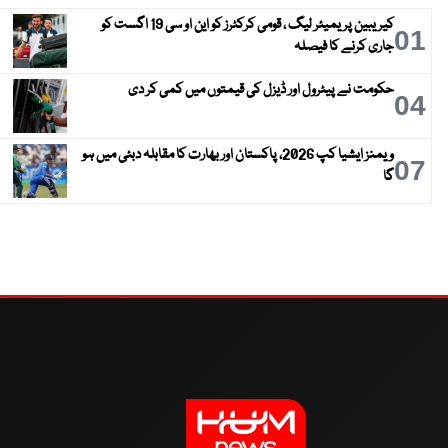
کیریبین پریمیئر لیگ ، قومی کرکٹرز کو این او سی 19 اگست کو
01
جاری کرنے کا فیصلہ
حکومت نے پیٹرول اور ڈیزل کی قیمتوں میں کمی کر دی
04
ویمنز ایشیا کپ 2026، پاکستان اور بھارت کا مقابلہ دبئی میں ہو
07
گا