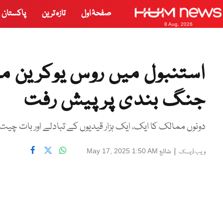
صفحۂ اول
تازہ ترین
پاکستان
8 Aug, 2026
استنبول میں روس یوکرین مذ
جنگ بندی پرپیش رفت
دونوں ممالک کا ایک، ایک ہزار قیدیوں کے تبادلے اور بات چیت 
|
شائع
May 17, 2025 1:50 AM
ویب ڈیسک