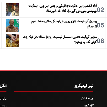
آزاد کشمیر میں حکومت بنانیکی پوزیشن میں ہیں ، مینڈیٹ
3
02
چھیننے نہیں دیں گے ، رانا ثناء اللہ ، امیر مقام
پیٹرول کی قیمت 228 روپے فی لیٹر کی جائے، حافظ نعیم
6
05
الرحمان
سونے کی قیمت میں مسلسل تیسرے روز بڑا اضافہ ، فی تولہ ریٹ
9
08
کہاں تک جا پہنچا؟
نیوز کیٹیگریز
انگر
صفحۂ اول
Urdu
تازہ ترین
Urdu