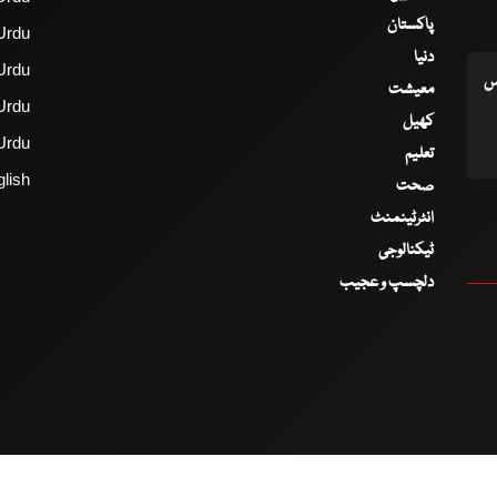
پاکستان
Urdu
دنیا
Urdu
اس
معیشت
Urdu
کھیل
Urdu
تعلیم
lish
صحت
انٹرٹینمنٹ
ٹیکنالوجی
دلچسپ و عجیب
2017 - 2026 © All Copyrights Reserved