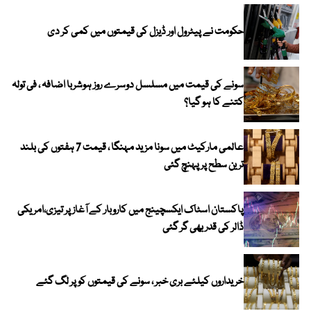
حکومت نے پیٹرول اور ڈیزل کی قیمتوں میں کمی کر دی
سونے کی قیمت میں مسلسل دوسرے روز ہوشربا اضافہ ، فی تولہ
کتنے کا ہو گیا؟
عالمی مارکیٹ میں سونا مزید مہنگا ، قیمت 7 ہفتوں کی بلند
ترین سطح پر پہنچ گئی
پاکستان اسٹاک ایکسچینج میں کاروبار کے آغاز پر تیزی،امریکی
ڈالر کی قدر بھی گر گئی
خریداروں کیلئے بری خبر ، سونے کی قیمتوں کو پر لگ گئے