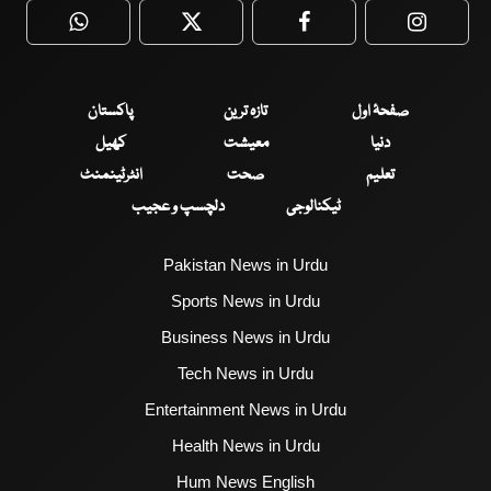
WhatsApp
Twitter
Facebook
Faceboo
صفحۂ اول
تازہ ترین
پاکستان
دنیا
معیشت
کھیل
تعلیم
صحت
انٹرٹینمنٹ
ٹیکنالوجی
دلچسپ و عجیب
Pakistan News in Urdu
Sports News in Urdu
Business News in Urdu
Tech News in Urdu
Entertainment News in Urdu
Health News in Urdu
Hum News English