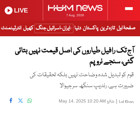
LIVE
7 Aug, 2026
صفحۂ اول
تازہ ترین
پاکستان
دنیا
ایران-اسرائیل جنگ
کھیل
انٹرٹینمنٹ
آج تک رافیل طیاروں کی اصل قیمت نہیں بتائی
گئی، سنجے نروپم
قوم کو تبدیل شدہ وضاحت نہیں بلکہ تحقیقات کی
ضرورت ہے، رندیپ سنگھ سرجیوالا
|
شائع
May 14, 2025 10:20 AM
Lal Khan