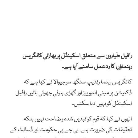
رافیل طیاروں سے متعلق اسکینڈل پر بھارتی کانگریس
رہنماؤں کا ردعمل سامنے آیا ہے۔
کانگریس رہنما رندیپ سنگھ سرجیوالا نے کہا ہے کہ
ڈکٹیشن پر مبنی انٹرویوز اور گھڑی ہوئی جھوٹی باتیں رافیل
اسکینڈل کو نہیں دبا سکتیں۔
انہوں نے کہا کہ قوم کو تبدیل شدہ وضاحت نہیں بلکہ
تحقیقات کی ضرورت ہے، بی جے پی حکومت اور ڈسالٹ کے