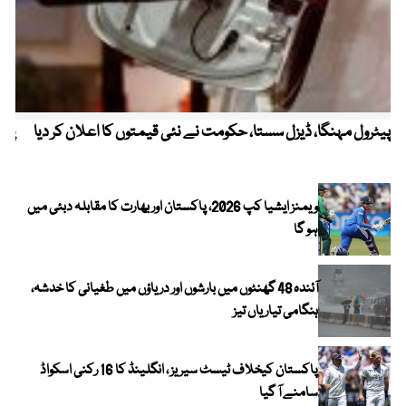
پیٹرول مہنگا، ڈیزل سستا، حکومت نے نئی قیمتوں کا اعلان کر دیا
پنج
ویمنز ایشیا کپ 2026، پاکستان اور بھارت کا مقابلہ دبئی میں
ہو گا
آئندہ 48 گھنٹوں میں بارشوں اور دریاؤں میں طغیانی کا خدشہ،
ہنگامی تیاریاں تیز
پاکستان کیخلاف ٹیسٹ سیریز ، انگلینڈ کا 16 رکنی اسکواڈ
سامنے آ گیا