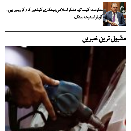
حکومت کیساتھ ملکر اسلامی بینکاری کیلئے کام کر رہے ہیں ،
گورنر اسٹیٹ بینک
مقبول ترین خبریں