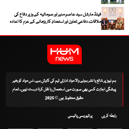
فیلڈ مارشل سید عاصم منیر اور صومالیہ کے وزیر دفاع کی
ملاقات، دفاعی تعاون اور استعدادِ کار بڑھانے کے عزم کا اعادہ
ہم نیوز پر شائع یا نشر ہونے والا مواد ادارتی ٹیم کی کاوش ہے۔ اس مواد کو بغیر
پیشگی اجازت کسی بھی صورت میں استعمال یا نقل کرنا درست نہیں۔ تمام
حقوق محفوظ ہیں © 2026
رابطہ کریں
پرائیویسی پالیسی