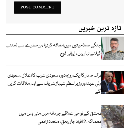
تازہ ترین خبریں
جنگی صلاحیتوں میں اضافہ کر دیا ، ہر خطرے سے نمٹنے
کیلئے تیار ہیں ، ایرانی فوج
ترک صدر کا ایک روزہ دورہ سعودی عرب کا اعلان، سعودی
ولی عہد اور وزیراعظم شہباز شریف سے اہم ملاقات کریں
گے
دمشق کے نواحی علاقے جرمانہ میں منی بس میں
دھماکہ، 2 افراد جاں بحق، متعدد زخمی