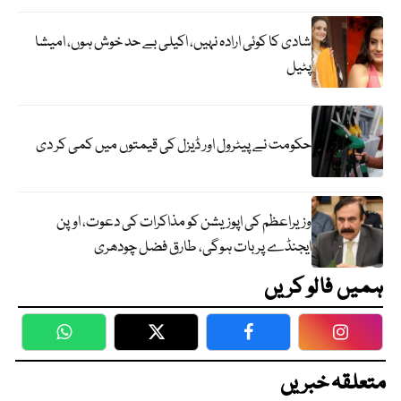
شادی کا کوئی ارادہ نہیں، اکیلی بے حد خوش ہوں، امیشا
پٹیل
حکومت نے پیٹرول اور ڈیزل کی قیمتوں میں کمی کر دی
وزیراعظم کی اپوزیشن کو مذاکرات کی دعوت، اوپن
ایجنڈے پر بات ہوگی، طارق فضل چودھری
ہمیں فالو کریں
WhatsApp
Twitter
Facebook
Faceboo
متعلقہ خبریں