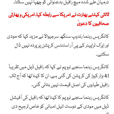
درمیان طے شدہ میچ رافیل بدعنوانی کو چھپا نہیں سکتا۔
ثالثی کیلئے بھارت نے امریکا سے رابطہ کیا، امریکی و بھارتی
صحافیوں کا دعویٰ
کانگریس رہنما رندیپ سنگھ سرجیوالا نے مزید کہا کہ مودی
اور ایرک ٹراپیئر کے پی آر اسٹنٹس کرپشن پر پردہ نہیں ڈال
سکتے۔
کانگریس رہنما سنجے نروپم نے کہا کہ رافیل ڈیل میں تقریباً
41 ہزار کروڑ کی کرپشن کی گئی ہے، ان کا کہنا تھا کہ آج تک
رافیل طیاروں کی اصل قیمت نہیں بتائی گئی۔
کانگریس رہنما سنجے نروپم کا کہنا تھا کہ رافیل کی آفیشل
ڈیل میں مودی کے دوست انیل امبانی کو خاص ترجیح دی