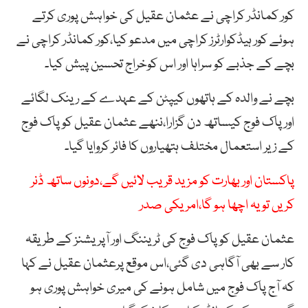
کور کمانڈر کراچی نے عثمان عقیل کی خواہش پوری کرتے
ہوئے کور ہیڈکوارٹرز کراچی میں مدعو کیا،کور کمانڈر کراچی نے
بچے کے جذبے کو سراہا اور اس کوخراج تحسین پیش کیا۔
بچے نے والدہ کے ہاتھوں کیپٹن کے عہدے کے رینک لگائے
اور پاک فوج کیساتھ دن گزارا،ننھے عثمان عقیل کو پاک فوج
کے زیر استعمال مختلف ہتھیاروں کا فائر کروایا گیا۔
پاکستان اور بھارت کو مزید قریب لائیں گے،دونوں ساتھ ڈنر
کریں تو یہ اچھا ہو گا،امریکی صدر
عثمان عقیل کو پاک فوج کی ٹریننگ اور آپریشنز کے طریقہ
کار سے بھی آگاہی دی گئی،اس موقع پرعثمان عقیل نے کہا
کہ آج پاک فوج میں شامل ہونے کی میری خواہش پوری ہو