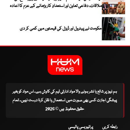
ملاقات، دفاعی تعاون اور استعدادِ کار بڑھانے کے عزم کا اعادہ
حکومت نے پیٹرول اور ڈیزل کی قیمتوں میں کمی کر دی
ہم نیوز پر شائع یا نشر ہونے والا مواد ادارتی ٹیم کی کاوش ہے۔ اس مواد کو بغیر
پیشگی اجازت کسی بھی صورت میں استعمال یا نقل کرنا درست نہیں۔ تمام
حقوق محفوظ ہیں © 2026
رابطہ کریں
پرائیویسی پالیسی