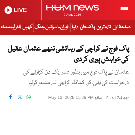
LIVE
7 Aug, 2026
صفحۂ اول
تازہ ترین
پاکستان
دنیا
ایران-اسرائیل جنگ
کھیل
انٹرٹینمنٹ
پاک فوج نے کراچی کے رہائشی ننھے عثمان عقیل
کی خواہش پوری کر دی
عثمان نے پاک فوج میں بطور افسر ایک دن گزارنے کی
درخواست کی تھی،کور کمانڈر کراچی نے مدعو کرلیا
|
شائع
May 13, 2025 11:36 PM
Faisal Zaheer