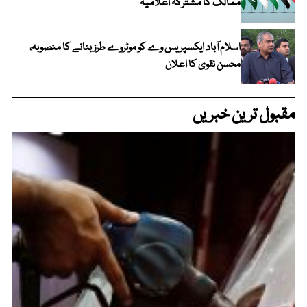
ممالک کا مشترکہ اعلامیہ
اسلام آباد ایکسپریس وے کو موٹروے طرز بنانے کا منصوبہ،
محسن نقوی کا اعلان
مقبول ترین خبریں