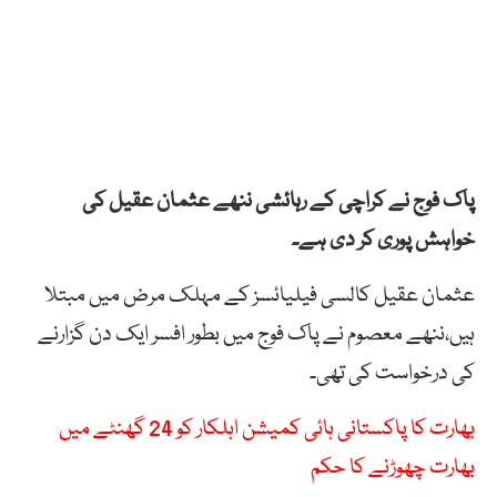
پاک فوج نے کراچی کے رہائشی ننھے عثمان عقیل کی
خواہش پوری کر دی ہے۔
عثمان عقیل کالسی فیلیائسز کے مہلک مرض میں مبتلا
ہیں،ننھے معصوم نے پاک فوج میں بطور افسر ایک دن گزارنے
کی درخواست کی تھی۔
بھارت کا پاکستانی ہائی کمیشن اہلکار کو 24 گھنٹے میں
بھارت چھوڑنے کا حکم