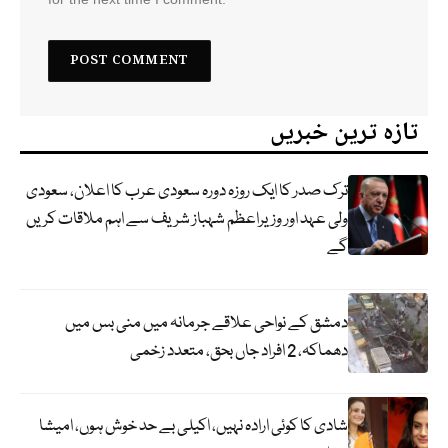
تازہ ترین خبریں
ترک صدر کا ایک روزہ دورہ سعودی عرب کا اعلان، سعودی
ولی عہد اور وزیراعظم شہباز شریف سے اہم ملاقات کریں
گے
دمشق کے نواحی علاقے جرمانہ میں منی بس میں
دھماکہ، 2 افراد جاں بحق، متعدد زخمی
شادی کا کوئی ارادہ نہیں، اکیلی بے حد خوش ہوں، امیشا