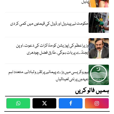
پٹیل
حکومت نے پیٹرول اور ڈیزل کی قیمتوں میں کمی کر دی
وزیراعظم کی اپوزیشن کو مذاکرات کی دعوت، اوپن
ایجنڈے پر بات ہوگی، طارق فضل چودھری
بیوروکریسی میں بڑے پیمانے پر تقرر و تبادلے، متعدد اہم
عہدوں پر نئی تعیناتیاں
ہمیں فالو کریں
WhatsApp
Twitter
Facebook
Faceboo