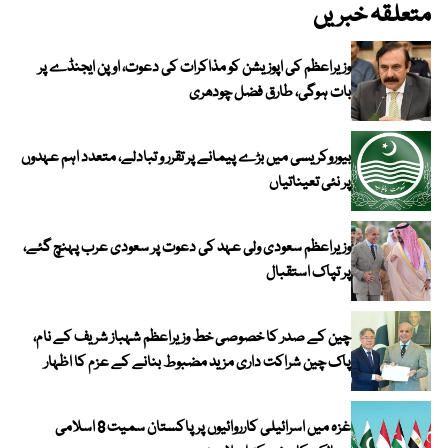
متعلقہ خبریں
وزیراعظم کی اپوزیشن کو مذاکرات کی دعوت، اوپن ایجنڈے پر
بات ہوگی، طارق فضل چودھری
بیوروکریسی میں بڑے پیمانے پر تقرر و تبادلے، متعدد اہم عہدوں
پر نئی تعیناتیاں
وزیراعظم سعودی ولی عہد کی دعوت پر سعودی عرب پہنچ گئے،
پر تپاک استقبال
چین کے صدر کا خصوصی خط وزیراعظم شہباز شریف کے نام،
پاک چین شراکت داری مزید مضبوط بنانے کے عزم کا اظہار
غزہ میں اسرائیلی کارروائیوں پر پاکستان سمیت 8 اسلامی