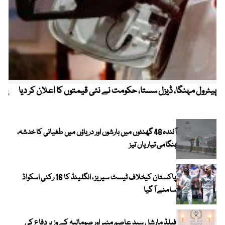
پیٹرول مہنگا، ڈیزل سستا، حکومت نے نئی قیمتوں کا اعلان کر دیا
پنج
آئندہ 48 گھنٹوں میں بارشوں اور دریاؤں میں طغیانی کا خدشہ،
ہنگامی تیاریاں تیز
پاکستان کیخلاف ٹیسٹ سیریز ، انگلینڈ کا 16 رکنی اسکواڈ
سامنے آ گیا
فیلڈ مارشل سید عاصم منیر اور صومالیہ کے وزیر دفاع کی