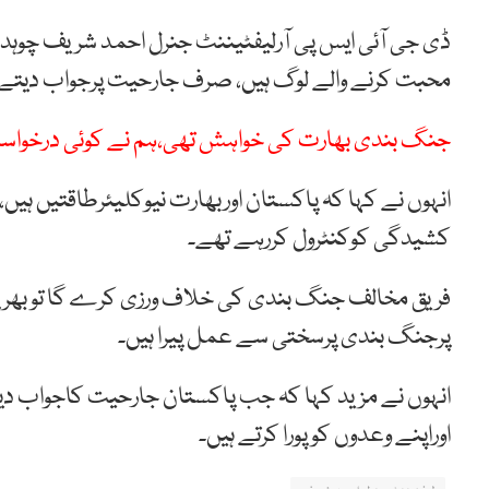
ڈی جی آئی ایس پی آرلیفٹیننٹ جنرل احمد شریف چوہد
محبت کرنے والے لوگ ہیں، صرف جارحیت پرجواب دیتے 
جنگ بندی بھارت کی خواہش تھی،ہم نے کوئی درخواست
انہوں نے کہا کہ پاکستان اوربھارت نیوکلیئرطاقتیں ہی
کشیدگی کوکنٹرول کررہے تھے۔
فریق مخالف جنگ بندی کی خلاف ورزی کرے گا تو بھرپو
پرجنگ بندی پرسختی سے عمل پیرا ہیں۔
انہوں نے مزید کہا کہ جب پاکستان جارحیت کاجواب دیتا 
اوراپنے وعدوں کوپورا کرتے ہیں۔