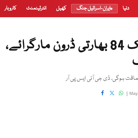
دنیا
ایران-اسرائیل جنگ
کھیل
انٹرٹینمنٹ
کاروبار
پاکستان نے سیزفائر ہونے تک 84 بھارتی ڈرون مارگرائے،
ف
اقت ہوگی، ڈی جی آئی ایس پی آر
|
May