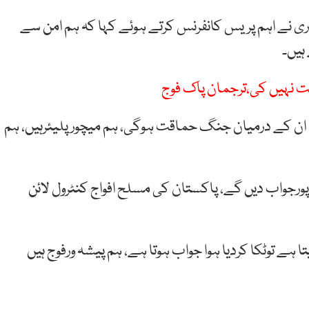
ری نے اہم پریس کانفرنس کرتے ہوئے کہا کہ ہم امن سے
ہیں۔
 نہیں کی،ترجمان پاک فوج
ں، ان کے درمیان جنگ حماقت ہوگی، ہم میچورپلیئرہیں، ہم
رجواب دیں گے، پاکستان کی مسلح افواج کنٹرول لائن
ہے توٹکا کردیا ہوا جواب ہوتا ہے، ہم پیشہ ورفوج ہیں