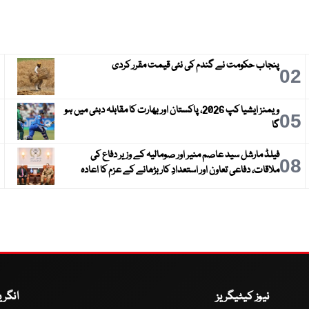
پنجاب حکومت نے گندم کی نئی قیمت مقرر کردی
3
02
ویمنز ایشیا کپ 2026، پاکستان اور بھارت کا مقابلہ دبئی میں ہو
6
05
گا
فیلڈ مارشل سید عاصم منیر اور صومالیہ کے وزیر دفاع کی
9
08
ملاقات، دفاعی تعاون اور استعدادِ کار بڑھانے کے عزم کا اعادہ
نیوز کیٹیگریز
انگر