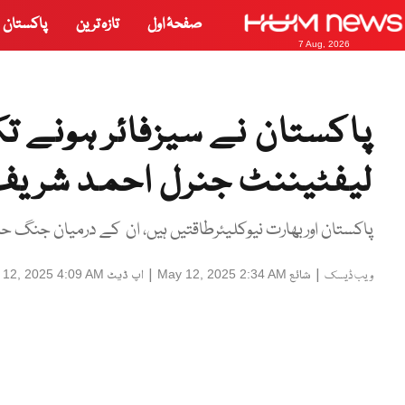
صفحۂ اول
تازہ ترین
پاکستان
7 Aug, 2026
لیفٹیننٹ جنرل احمد شری
پاکستان اوربھارت نیوکلیئرطاقتیں ہیں، ان کے درمیان جنگ حم
|
شائع
|
اپ ڈیٹ
 12, 2025 4:09 AM
May 12, 2025 2:34 AM
ویب ڈیسک