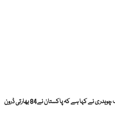
ڈی جی آئی ایس پی آر لیفٹیننٹ جنرل احمد شریف چوہدری نے کہا ہے کہ پاکستان نے84 بھارتی ڈرون