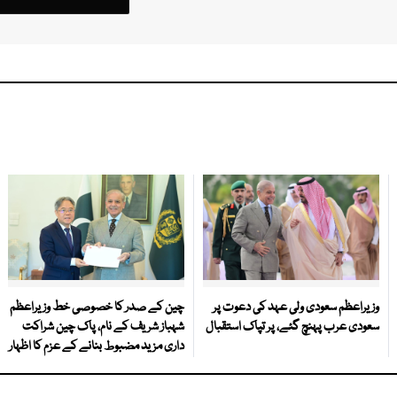
وزیراعظم سعودی ولی عہد کی دعوت پر
چین کے صدر کا خصوصی خط وزیراعظم
سعودی عرب پہنچ گئے، پر تپاک استقبال
شہباز شریف کے نام، پاک چین شراکت
داری مزید مضبوط بنانے کے عزم کا اظہار