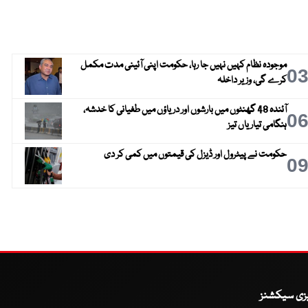
موجودہ نظام کہیں نہیں جا رہا، حکومت اپنی آئینی مدت مکمل
0
کرے گی، وزیر داخلہ
آئندہ 48 گھنٹوں میں بارشوں اور دریاؤں میں طغیانی کا خدشہ،
0
ہنگامی تیاریاں تیز
حکومت نے پیٹرول اور ڈیزل کی قیمتوں میں کمی کر دی
0
یزی سیکشنز