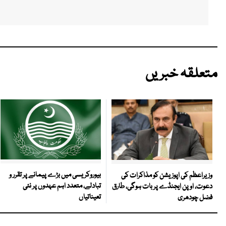
متعلقہ خبریں
بیوروکریسی میں بڑے پیمانے پر تقرر و
وزیراعظم کی اپوزیشن کو مذاکرات کی
تبادلے، متعدد اہم عہدوں پر نئی
دعوت، اوپن ایجنڈے پر بات ہوگی، طارق
تعیناتیاں
فضل چودھری