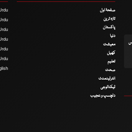
صفحۂ اول
Urdu
تازہ ترین
Urdu
پاکستان
Urdu
دنیا
Urdu
اس
معیشت
Urdu
کھیل
Urdu
تعلیم
lish
صحت
انٹرٹینمنٹ
ٹیکنالوجی
دلچسپ و عجیب