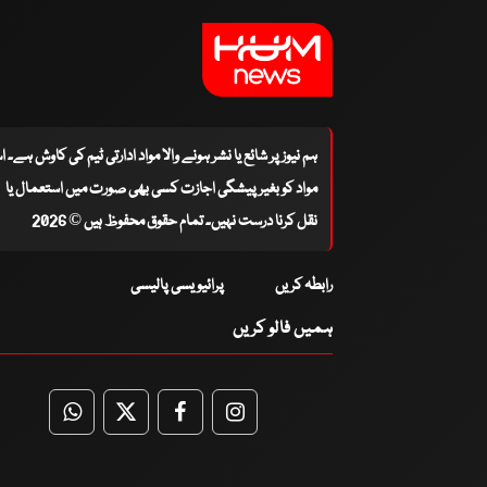
ہم نیوز پر شائع یا نشر ہونے والا مواد ادارتی ٹیم کی کاوش ہے۔ 
مواد کو بغیر پیشگی اجازت کسی بھی صورت میں استعمال یا
نقل کرنا درست نہیں۔ تمام حقوق محفوظ ہیں © 2026
رابطہ کریں
پرائیویسی پالیسی
ہمیں فالو کریں
WhatsApp
Twitter
Facebook
Facebook