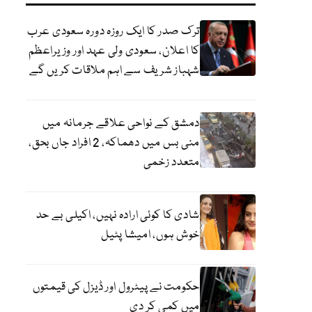
ترک صدر کا ایک روزہ دورہ سعودی عرب
کا اعلان، سعودی ولی عہد اور وزیراعظم
شہباز شریف سے اہم ملاقات کریں گے
دمشق کے نواحی علاقے جرمانہ میں
منی بس میں دھماکہ، 2 افراد جاں بحق،
متعدد زخمی
شادی کا کوئی ارادہ نہیں، اکیلی بے حد
خوش ہوں، امیشا پٹیل
حکومت نے پیٹرول اور ڈیزل کی قیمتوں
میں کمی کر دی