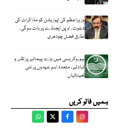
وزیراعظم کی اپوزیشن کو مذاکرات کی
دعوت، اوپن ایجنڈے پر بات ہوگی،
طارق فضل چودھری
بیوروکریسی میں بڑے پیمانے پر تقرر و
تبادلے، متعدد اہم عہدوں پر نئی
تعیناتیاں
ہمیں فالو کریں
WhatsApp
Twitter
Facebook
Facebook