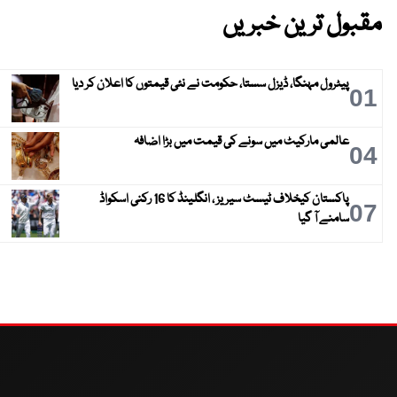
مقبول ترین خبریں
پیٹرول مہنگا، ڈیزل سستا، حکومت نے نئی قیمتوں کا اعلان کر دیا
01
عالمی مارکیٹ میں سونے کی قیمت میں بڑا اضافہ
04
پاکستان کیخلاف ٹیسٹ سیریز ، انگلینڈ کا 16 رکنی اسکواڈ
07
سامنے آ گیا