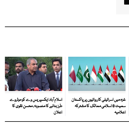
غزہ میں اسرائیلی کارروائیوں پر پاکستان
اسلام آباد ایکسپریس وے کو موٹروے
سمیت 8 اسلامی ممالک کا مشترکہ
طرز بنانے کا منصوبہ، محسن نقوی کا
اعلامیہ
اعلان