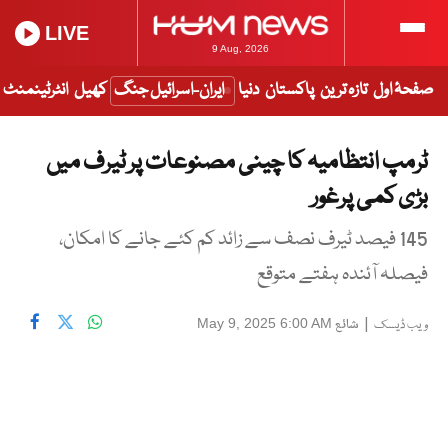
LIVE
9 Aug, 2026
صفحۂ اول
تازہ ترین
پاکستان
دنیا
ایران-اسرائیل جنگ
کھیل
انٹرٹینمنٹ
ٹرمپ انتظامیہ کا چینی مصنوعات پر ٹیرف میں
بڑی کمی پرغور
145 فیصد ٹیرف نصف سے زائد کم کئے جانے کا امکان،
فیصلہ آئندہ ہفتے متوقع
|
شائع
May 9, 2025 6:00 AM
ویب ڈیسک