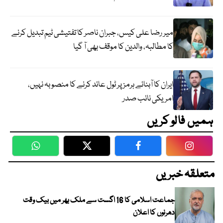
میر رضا علی کیس، جبران ناصر کا تفتیشی ٹیم تبدیل کرنے
کا مطالبہ، والدین کا موقف بھی آ گیا
ایران کا آبنائے ہرمز پر ٹول عائد کرنے کا منصوبہ نہیں،
امریکی نائب صدر
ہمیں فالو کریں
WhatsApp
Twitter
Facebook
Faceboo
متعلقہ خبریں
جماعت اسلامی کا 16 اگست سے ملک بھر میں بیک وقت
دھرنوں کا اعلان