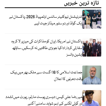
تازہ ترین خبریں
انٹرنیشنل نیوکلیئر سائنس اولمپیاڈ 2026، پاکستان نے
ایک گولڈ اور دو سلور میڈلز جیت لیے
پاکستان نے امریکا، ایران کو مذاکرات کی میز پر لا کر وہ
سفارتی کردار اداکیا جو بڑی طاقتیں نہ کرسکیں، ساؤتھ
ایشین وائسز
جماعت اسلامی کا 16 اگست سے ملک بھر میں بیک
وقت دھرنوں کا اعلان
میر رضا علی کیس: دوسری پوسٹ مارٹم رپورٹ میں تشدد
اور گولی لگنے کے اہم شواہد سامنے آگئے