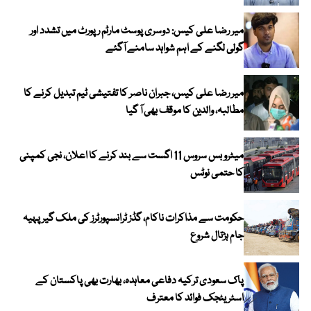
میر رضا علی کیس: دوسری پوسٹ مارٹم رپورٹ میں تشدد اور
گولی لگنے کے اہم شواہد سامنے آگئے
میر رضا علی کیس، جبران ناصر کا تفتیشی ٹیم تبدیل کرنے کا
مطالبہ، والدین کا موقف بھی آ گیا
میٹرو بس سروس 11 اگست سے بند کرنے کا اعلان، نجی کمپنی
کا حتمی نوٹس
حکومت سے مذاکرات ناکام، گڈز ٹرانسپورٹرز کی ملک گیر پہیہ
جام ہڑتال شروع
پاک سعودی ترکیہ دفاعی معاہدہ، بھارت بھی پاکستان کے
اسٹریٹجک فوائد کا معترف