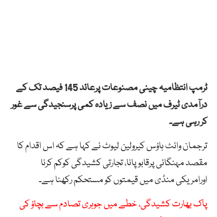
ٹرمپ انتظامیہ چینی مصنوعات پرعائد 145 فیصد تک کے
درآمدی ٹیرف میں نصف سے زیادہ کمی پرسنجیدگی سے غور
کر رہی ہے۔
ترجمان وائٹ ہاؤس کیرولین لیوٹ نے کہا ہے کہ اس اقدام کا
مقصد مہنگائی پرقابو پانا، تجارتی کشیدگی کوکم کرنا
اورامریکی منڈی میں قیمتوں کو مستحکم رکھنا ہے۔
پاک بھارت کشیدگی، خطے میں جوہری تصادم سے بچاؤ کی