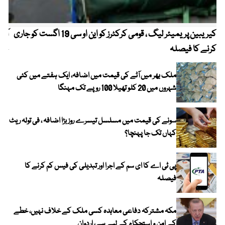
کیریبین پریمیئر لیگ ، قومی کرکٹرز کو این او سی 19 اگست کو جاری
آز
کرنے کا فیصلہ
چھی
ملک بھر میں آٹے کی قیمت میں اضافہ، ایک ہفتے میں کئی
شہروں میں 20 کلو تھیلا 100 روپے تک مہنگا
سونے کی قیمت میں مسلسل تیسرے روز بڑا اضافہ ، فی تولہ ریٹ
کہاں تک جا پہنچا؟
پی ٹی اے کا ای سم کے اجرا اور تبدیلی کی فیس کم کرنے کا
فیصلہ
مکہ مشترکہ دفاعی معاہدہ کسی ملک کے خلاف نہیں، خطے
کے امن و استحکام کے لیے ہے، اردوان