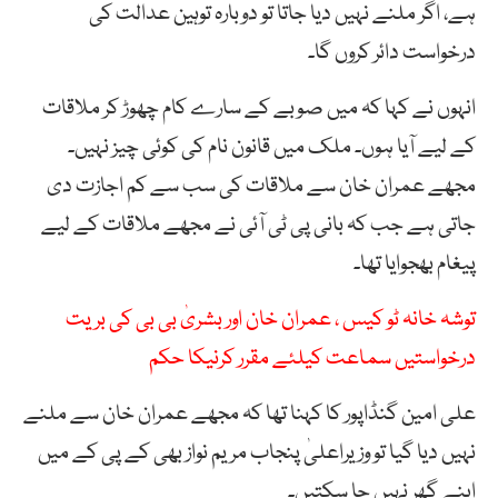
ہے، اگر ملنے نہیں دیا جاتا تو دوبارہ توہین عدالت کی
درخواست دائر کروں گا۔
انہوں نے کہا کہ میں صوبے کے سارے کام چھوڑ کر ملاقات
کے لیے آیا ہوں۔ ملک میں قانون نام کی کوئی چیز نہیں۔
مجھے عمران خان سے ملاقات کی سب سے کم اجازت دی
جاتی ہے جب کہ بانی پی ٹی آئی نے مجھے ملاقات کے لیے
پیغام بھجوایا تھا۔
توشہ خانہ ٹو کیس ، عمران خان اور بشریٰ بی بی کی بریت
درخواستیں سماعت کیلئے مقرر کرنیکا حکم
علی امین گنڈاپور کا کہنا تھا کہ مجھے عمران خان سے ملنے
نہیں دیا گیا تو وزیراعلیٰ پنجاب مریم نواز بھی کے پی کے میں
اپنے گھر نہیں جا سکتیں۔