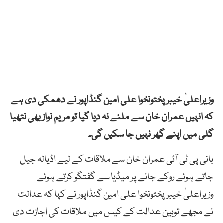
وزیراعلیٰ خیبر پختونخوا علی امین گنڈاپور نے دھمکی دی ہے
کہ انہیں عمران خان سے ملنے نہ دیا گیا تو مریم نواز بھی نتھیا
گلی میں اپنے گھر نہیں جا سکیں گی۔
بانی پی ٹی آئی عمران خان سے ملاقات کے لیے اڈیالہ جیل
جاتے ہوئے روکے جانے پر میڈیا سے گفتگو کرتے ہوئے
وزیراعلیٰ خیبر پختونخوا علی امین گنڈاپور نے کہا کہ عدالت
نے مجھے توہین عدالت کے کیس میں ملاقات کی اجازت دی