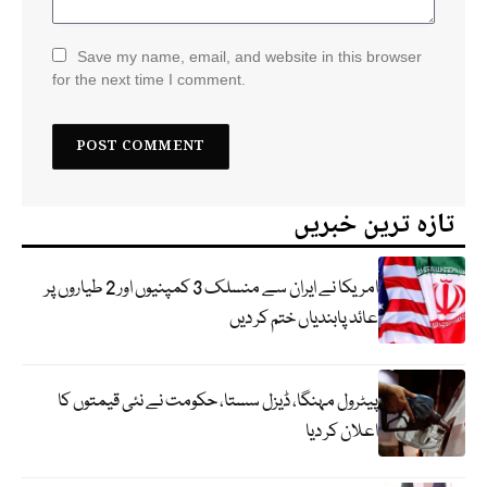
Save my name, email, and website in this browser
for the next time I comment.
تازہ ترین خبریں
امریکا نے ایران سے منسلک 3 کمپنیوں اور 2 طیاروں پر
عائد پابندیاں ختم کر دیں
پیٹرول مہنگا، ڈیزل سستا، حکومت نے نئی قیمتوں کا
اعلان کر دیا