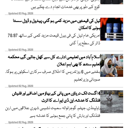
کوچ کے طور پر بھی خدمات انجام دے چکے ہیں
Updated 03 Aug, 2026
تیل کی قیمتوں میں مزید کمی ہو گئی، پیٹرول و ڈیزل سستا
ہونے کا امکان
امریکی خام تیل کی فی بیرل قیمت مزید کمی کے ساتھ 78.97
ڈالر کی سطح پر آ گئی
Updated 03 Aug, 2026
اسلام آباد میں تعلیمی ادارے کل سے کھل جائیں گے، محکمہ
تعلیم سندھ کا بھی اہم اعلان
ہفتے میں 6 روز تدریس کا اطلاق صرف سرکاری اسکولوں پر ہوگا،
صوبائی وزیر تعلیم
Updated 02 Aug, 2026
4 اگست تک دریاؤں میں پانی کے بہاؤ میں اضافے اور فلیش
فلڈنگ کا خدشہ، این ڈی ایم اے کا الرٹ
راولپنڈی، جہلم، گوجرانوالہ سمیت نشیبی شہری علاقوں میں اربن
فلڈنگ اور بارش کا پانی جمع ہونے کا خدشہ ہے
Updated 02 Aug, 2026