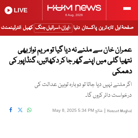
LIVE
6 Aug, 2026
صفحۂ اول
تازہ ترین
پاکستان
دنیا
ایران-اسرائیل جنگ
کھیل
انٹرٹینمنٹ
عمران خان سے ملنے نہ دیا گیا تو مریم نواز بھی
نتھیا گلی میں اپنے گھر جا کر دکھائیں، گنڈاپور کی
دھمکی
اگر ملنے نہیں دیا جاتا تو دوبارہ توہین عدالت کی
درخواست دائر کروں گا۔
|
شائع
May 8, 2025 5:34 PM
Hasnat Mughal