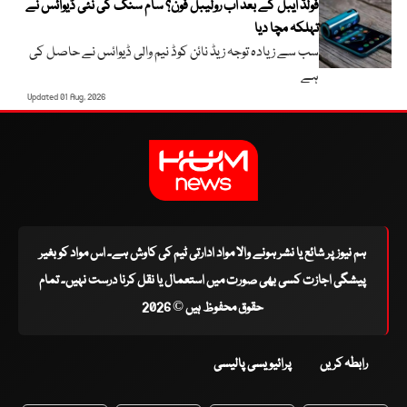
فولڈ ایبل کے بعد اب رولیبل فون؟ سام سنگ کی نئی ڈیوائس نے
تہلکہ مچا دیا
سب سے زیادہ توجہ زیڈ نائن کوڈ نیم والی ڈیوائس نے حاصل کی
ہے
Updated 01 Aug, 2026
ہم نیوز پر شائع یا نشر ہونے والا مواد ادارتی ٹیم کی کاوش ہے۔ اس مواد کو بغیر
پیشگی اجازت کسی بھی صورت میں استعمال یا نقل کرنا درست نہیں۔ تمام
حقوق محفوظ ہیں © 2026
رابطہ کریں
پرائیویسی پالیسی