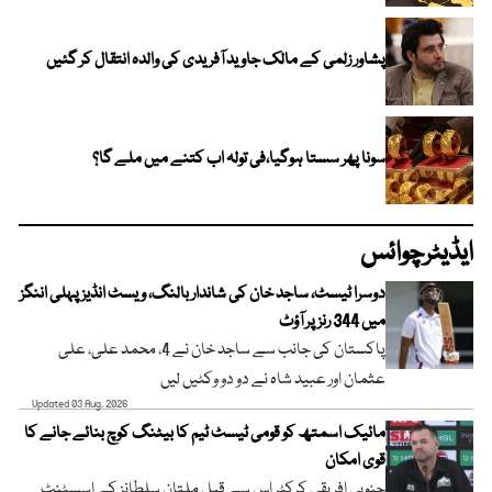
پشاور زلمی کے مالک جاوید آفریدی کی والدہ انتقال کر گئیں
سونا پھر سستا ہوگیا،فی تولہ اب کتنے میں ملے گا؟
ایڈیٹرچوائس
دوسرا ٹیسٹ، ساجد خان کی شاندار بالنگ، ویسٹ انڈیز پہلی اننگز
میں 344 رنز پر آؤٹ
پاکستان کی جانب سے ساجد خان نے 4، محمد علی، علی
عثمان اور عبید شاہ نے دو دو وکٹیں لیں
Updated 03 Aug, 2026
مائیک اسمتھ کو قومی ٹیسٹ ٹیم کا بیٹنگ کوچ بنائے جانے کا
قوی امکان
جنوبی افریقی کرکٹر اس سے قبل ملتان سلطانز کے اسسٹنٹ