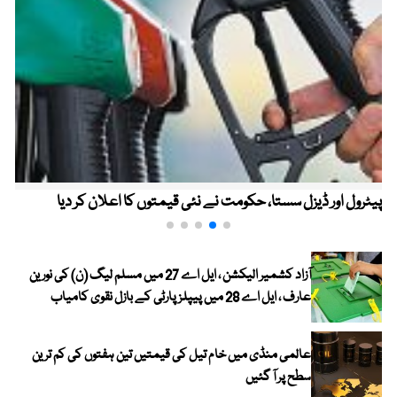
پیٹرول اور ڈیزل سستا، حکومت نے نئی قیمتوں کا اعلان کر دیا
آزاد کشمیر الیکشن ، ایل اے 27 میں مسلم لیگ (ن) کی نورین
عارف ، ایل اے 28 میں پیپلز پارٹی کے بازل نقوی کامیاب
عالمی منڈی میں خام تیل کی قیمتیں تین ہفتوں کی کم ترین
سطح پر آ گئیں