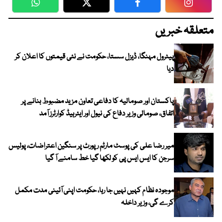
WhatsApp
Twitter
Facebook
Faceboo
متعلقہ خبریں
پیٹرول مہنگا، ڈیزل سستا، حکومت نے نئی قیمتوں کا اعلان کر
دیا
پاکستان اور صومالیہ کا دفاعی تعاون مزید مضبوط بنانے پر
اتفاق، صومالی وزیر دفاع کی نیول اور ایئرہیڈ کوارٹرز آمد
میر رضا علی کی پوسٹ مارٹم رپورٹ پر سنگین اعتراضات، پولیس
سرجن کا ایس ایس پی کو لکھا گیا خط سامنے آ گیا
موجودہ نظام کہیں نہیں جا رہا، حکومت اپنی آئینی مدت مکمل
کرے گی، وزیر داخلہ