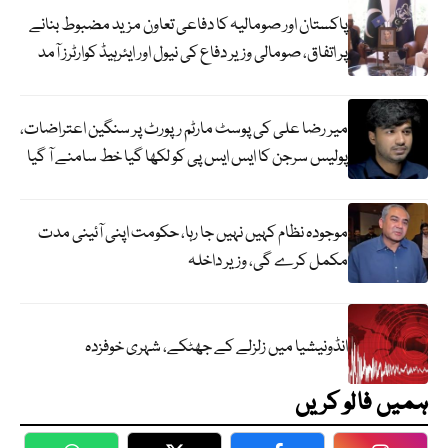
پاکستان اور صومالیہ کا دفاعی تعاون مزید مضبوط بنانے
پر اتفاق، صومالی وزیر دفاع کی نیول اور ایئرہیڈ کوارٹرز آمد
میر رضا علی کی پوسٹ مارٹم رپورٹ پر سنگین اعتراضات،
پولیس سرجن کا ایس ایس پی کو لکھا گیا خط سامنے آ گیا
موجودہ نظام کہیں نہیں جا رہا، حکومت اپنی آئینی مدت
مکمل کرے گی، وزیر داخلہ
انڈونیشیا میں زلزلے کے جھٹکے، شہری خوفزدہ
ہمیں فالو کریں