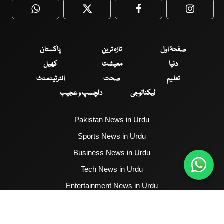
WhatsApp
Twitter
Facebook
Faceboo
صفحۂ اول
تازہ ترین
پاکستان
دنیا
معیشت
کھیل
تعلیم
صحت
انٹرٹینمنٹ
ٹیکنالوجی
دلچسپ و عجیب
Pakistan News in Urdu
Sports News in Urdu
Business News in Urdu
Tech News in Urdu
Entertainment News in Urdu
Health News in Urdu
Hum News English