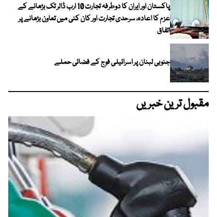
پاکستان اور ایران کا دوطرفہ تجارت 10 ارب ڈالر تک بڑھانے کے
عزم کا اعادہ، سرحدی تجارت اور کان کنی میں تعاون بڑھانے پر
اتفاق
جنوبی لبنان پر اسرائیلی فوج کے فضائی حملے
مقبول ترین خبریں