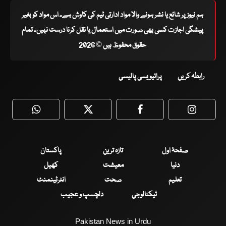
ہم نیوز پر شائع یا نشر ہونے والا مواد ادارتی ٹیم کی کاوش ہے۔ اس مواد کو بغیر
پیشگی اجازت کسی بھی صورت میں استعمال یا نقل کرنا درست نہیں۔ تمام
حقوق محفوظ ہیں © 2026
رابطہ کریں
پرائیویسی پالیسی
WhatsApp
Twitter
Facebook
Faceboo
صفحۂ اول
تازہ ترین
پاکستان
دنیا
معیشت
کھیل
تعلیم
صحت
انٹرٹینمنٹ
ٹیکنالوجی
دلچسپ و عجیب
Pakistan News in Urdu