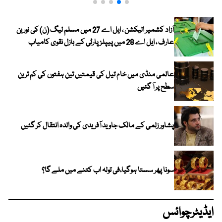
آزاد کشمیر الیکشن ، ایل اے 27 میں مسلم لیگ (ن) کی نورین
عارف ، ایل اے 28 میں پیپلز پارٹی کے بازل نقوی کامیاب
عالمی منڈی میں خام تیل کی قیمتیں تین ہفتوں کی کم ترین
سطح پر آ گئیں
پشاور زلمی کے مالک جاوید آفریدی کی والدہ انتقال کر گئیں
سونا پھر سستا ہوگیا،فی تولہ اب کتنے میں ملے گا؟
ایڈیٹرچوائس