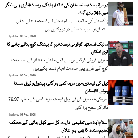
دوسرا ٹیسٹ، ساجد خان کی شاندار بالنگ، ویسٹ انڈیز پہلی اننگز
میں 344 رنز پر آؤٹ
پاکستان کی جانب سے ساجد خان نے 4، محمد علی، علی
عثمان اور عبید شاہ نے دو دو وکٹیں لیں
Updated 03 Aug, 2026
مائیک اسمتھ کو قومی ٹیسٹ ٹیم کا بیٹنگ کوچ بنائے جانے کا
قوی امکان
جنوبی افریقی کرکٹر اس سے قبل ملتان سلطانز کے اسسٹنٹ
کوچ کے طور پر بھی خدمات انجام دے چکے ہیں
Updated 03 Aug, 2026
تیل کی قیمتوں میں مزید کمی ہو گئی، پیٹرول و ڈیزل سستا
ہونے کا امکان
امریکی خام تیل کی فی بیرل قیمت مزید کمی کے ساتھ 78.97
ڈالر کی سطح پر آ گئی
Updated 03 Aug, 2026
اسلام آباد میں تعلیمی ادارے کل سے کھل جائیں گے، محکمہ
تعلیم سندھ کا بھی اہم اعلان