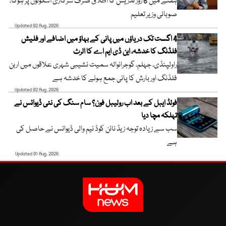
ہفتے میں 6 روز تدریس کا اطلاق صرف سرکاری اسکولوں پر ہوگا،
صوبائی وزیر تعلیم
Updated 02 Aug, 2026
4 اگست تک دریاؤں میں پانی کے بہاؤ میں اضافے اور فلیش
فلڈنگ کا خدشہ، این ڈی ایم اے کا الرٹ
راولپنڈی، جہلم، گوجرانوالہ سمیت نشیبی شہری علاقوں میں اربن
فلڈنگ اور بارش کا پانی جمع ہونے کا خدشہ ہے
Updated 02 Aug, 2026
فولڈ ایبل کے بعد اب رولیبل فون؟ سام سنگ کی نئی ڈیوائس نے
تہلکہ مچا دیا
سب سے زیادہ توجہ زیڈ نائن کوڈ نیم والی ڈیوائس نے حاصل کی
ہے
Updated 01 Aug, 2026