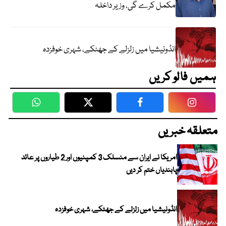
مکمل کرے گی، وزیر داخلہ
انڈونیشیا میں زلزلے کے جھٹکے، شہری خوفزدہ
ہمیں فالو کریں
WhatsApp
Twitter
Facebook
Faceboo
متعلقہ خبریں
امریکا نے ایران سے منسلک 3 کمپنیوں اور 2 طیاروں پر عائد
پابندیاں ختم کر دیں
انڈونیشیا میں زلزلے کے جھٹکے، شہری خوفزدہ