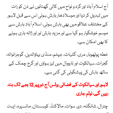
آج اسلام آباد اور گرد و نواح میں کالی گھٹائوں نے دن کو رات
میں تبدیل کر دیا اور موسلادھار بارش ہوئی اس سے قبل لاہور
کے مختلف علاقو میں بھی بارش ہوئی، اسلام آباد بارش سے
موسم خوشگوار ہو گیا ہے اور مزید بارش اور اور ژالہ باری ہونے
کا بھی امکان ہے۔
خطہ پوٹھوہار، مری، گلیات، جہلم، منڈی بہاؤالدین، گوجرانوالہ،
گجرات، سیالکوٹ اور نارووال میں تیز ہواؤں اور گرج چمک کے
ساتھ بارش کی پیشگوئی کی گئی ہے۔
لاہور اور سیالکوٹ کے فضائی روٹس آج دوپہر 12 بجے تک بند
رہیں گے، نوٹم جاری
چترال، شانگلہ، دیر، سوات، مالاکنڈ، کوہستان، مانسہرہ، ایبٹ