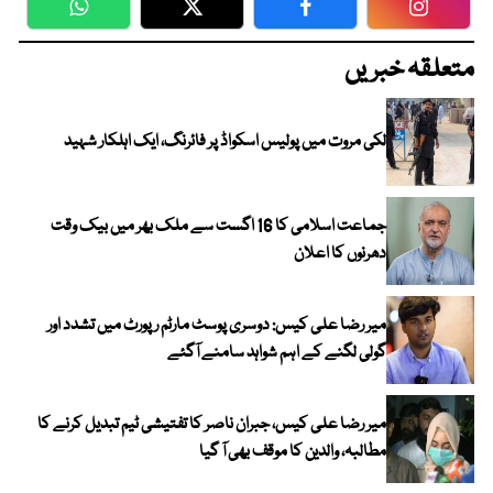
WhatsApp
Twitter
Facebook
Faceboo
متعلقہ خبریں
لکی مروت میں پولیس اسکواڈ پر فائرنگ، ایک اہلکار شہید
جماعت اسلامی کا 16 اگست سے ملک بھر میں بیک وقت
دھرنوں کا اعلان
میر رضا علی کیس: دوسری پوسٹ مارٹم رپورٹ میں تشدد اور
گولی لگنے کے اہم شواہد سامنے آگئے
میر رضا علی کیس، جبران ناصر کا تفتیشی ٹیم تبدیل کرنے کا
مطالبہ، والدین کا موقف بھی آ گیا