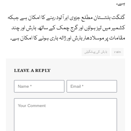
ہے۔
گلگت بلتستان مطلع جزوی ابر آلود رہنے کا امکان ہے جبکہ
کشمیر میں تیز ہواؤں اور گرج چمک کے ساتھ بارش اور چند
مقامات پر موسلادھار بارش اور ژالہ باری ہونے کا امکان ہے۔
rain
بارش کی پیشگوئی
LEAVE A REPLY