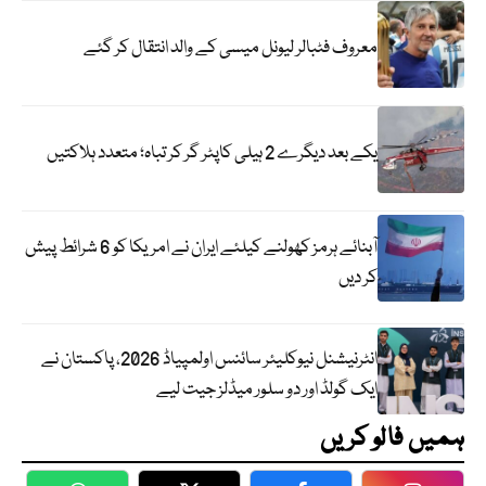
معروف فٹبالر لیونل میسی کے والد انتقال کر گئے
یکے بعد دیگرے 2 ہیلی کاپٹر گر کر تباہ؛ متعدد ہلاکتیں
آبنائے ہرمز کھولنے کیلئے ایران نے امریکا کو 6 شرائط پیش
کر دیں
انٹرنیشنل نیوکلیئر سائنس اولمپیاڈ 2026، پاکستان نے
ایک گولڈ اور دو سلور میڈلز جیت لیے
ہمیں فالو کریں