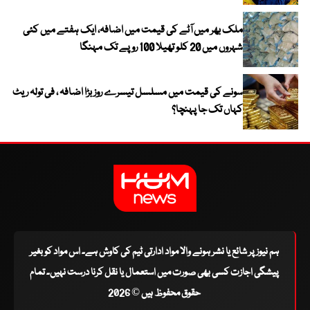
ملک بھر میں آٹے کی قیمت میں اضافہ، ایک ہفتے میں کئی
شہروں میں 20 کلو تھیلا 100 روپے تک مہنگا
سونے کی قیمت میں مسلسل تیسرے روز بڑا اضافہ ، فی تولہ ریٹ
کہاں تک جا پہنچا؟
ہم نیوز پر شائع یا نشر ہونے والا مواد ادارتی ٹیم کی کاوش ہے۔ اس مواد کو بغیر
پیشگی اجازت کسی بھی صورت میں استعمال یا نقل کرنا درست نہیں۔ تمام
حقوق محفوظ ہیں © 2026