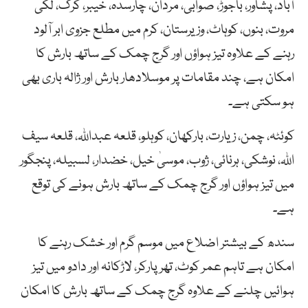
آباد، پشاور، باجوڑ، صوابی، مردان، چارسدہ، خیبر، کرک، لکی
مروت، بنوں، کوہاٹ، وزیرستان، کرم میں مطلع جزوی ابر آلود
رہنے کے علاوہ تیز ہواؤں اور گرج چمک کے ساتھ بارش کا
امکان ہے، چند مقامات پر موسلادھار بارش اور ژالہ باری بھی
ہو سکتی ہے۔
کوئٹہ، چمن، زیارت، بارکھان، کوہلو، قلعہ عبداللہ، قلعہ سیف
اللہ، نوشکی، ہرنائی، ژوب، موسیٰ خیل، خضدار، لسبیلہ، پنجگور
میں تیز ہواؤں اور گرج چمک کے ساتھ بارش ہونے کی توقع
ہے۔
سندھ کے بیشتر اضلاع میں موسم گرم اور خشک رہنے کا
امکان ہے تاہم عمر کوٹ، تھرپارکر، لاڑکانہ اور دادو میں تیز
ہوائیں چلنے کے علاوہ گرج چمک کے ساتھ بارش کا امکان