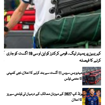
کیریبین پریمیئر لیگ ، قومی کرکٹرز کو این او سی 19 اگست کو جاری
آز
کرنے کا فیصلہ
چھی
میٹرو بس سروس 11 اگست سے بند کرنے کا اعلان، نجی کمپنی
کا حتمی نوٹس
ورلڈ کپ 2027 کے میزبان ممالک کے درمیان ٹی ٹوئنٹی سیریز
کا اعلان