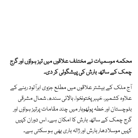
محکمہ موسمیات نے مختلف علاقوں میں تیز ہواؤں اور گرج
چمک کے ساتھ بارش کی پیشگوئی کر دی۔
آج ملک کے بیشتر علاقوں میں مطلع جزوی ابرآلود رہنے کے
علاوہ کشمیر، خیبرپختونخوا، بالائی سندھ، شمال مشرقی
بلوچستان اور خطہ پوٹھوہار میں چند مقامات پرتیز ہواؤں اور
گرج چمک کے ساتھ بارش کا امکان ہے۔ اس دوران کہیں
کہیں موسلادھار بارش اور ژالہ باری بھی ہو سکتی ہے۔