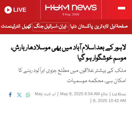
LIVE
9 Aug, 2026
صفحۂ اول
تازہ ترین
پاکستان
دنیا
ایران-اسرائیل جنگ
کھیل
انٹرٹینمنٹ
لاہور کے بعد اسلام آباد میں بھی موسلادھار بارش،
موسم خوشگوار ہو گیا
ملک کے بیشتر علاقوں میں مطلع جزوی ابرآلود رہنے کا
امکان ہے، محکمہ موسمیات
|
شائع
|
اپ ڈیٹ
May
May 8, 2025 8:54 AM
Lal Khan
|
8, 2025 10:42 AM