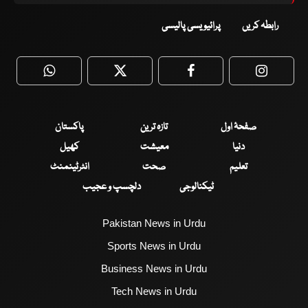
رابطہ کریں
پرائیویسی پالیسی
WhatsApp
Twitter
Facebook
Faceboo
صفحۂ اول
تازہ ترین
پاکستان
دنیا
معیشت
کھیل
تعلیم
صحت
انٹرٹینمنٹ
ٹیکنالوجی
دلچسپ و عجیب
Pakistan News in Urdu
Sports News in Urdu
Business News in Urdu
Tech News in Urdu