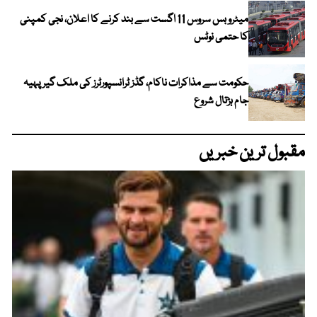
میٹرو بس سروس 11 اگست سے بند کرنے کا اعلان، نجی کمپنی
کا حتمی نوٹس
حکومت سے مذاکرات ناکام، گڈز ٹرانسپورٹرز کی ملک گیر پہیہ
جام ہڑتال شروع
مقبول ترین خبریں