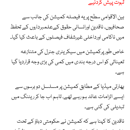
ثبوت پیش کردئیے
بین الاقوامی سطح پریہ فیصلہ کمیشن کی جانب سے
صحافیوں، ناقدین اورانسانی حقوق کےعلمبرداروں کے تحفظ
میں ناکامی اورداخلی غیرشفاف فیصلوں کے باعث کیا گیا۔
خاص طورپرکمیشن میں سیکریٹری جنرل کی متنازعہ
تعیناتی کو اس درجہ بندی میں کمی کی بڑی وجہ قراردیا گیا
ہے۔
بھارتی میڈیا کے مطابق کمیشن پر مسلسل دو برسوں سے
ایسے الزامات عائد ہو رہے تھے، تاہم اب جا کر ریٹنگ میں
تبدیلی کی گئی ہے۔
ناقدین کا کہنا ہے کہ کمیشن نے حکومتی دباؤ کے تحت