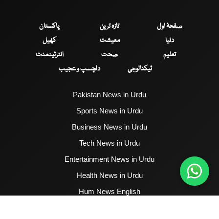
صفحۂ اول
تازہ ترین
پاکستان
دنیا
معیشت
کھیل
تعلیم
صحت
انٹرٹینمنٹ
ٹیکنالوجی
دلچسپ و عجیب
Pakistan News in Urdu
Sports News in Urdu
Business News in Urdu
Tech News in Urdu
Entertainment News in Urdu
Health News in Urdu
Hum News English