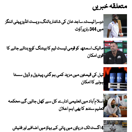
متعلقہ خبریں
دوسرا ٹیسٹ، ساجد خان کی شاندار بالنگ، ویسٹ انڈیز پہلی اننگز
میں 344 رنز پر آؤٹ
مائیک اسمتھ کو قومی ٹیسٹ ٹیم کا بیٹنگ کوچ بنائے جانے کا
قوی امکان
تیل کی قیمتوں میں مزید کمی ہو گئی، پیٹرول و ڈیزل سستا
ہونے کا امکان
اسلام آباد میں تعلیمی ادارے کل سے کھل جائیں گے، محکمہ
تعلیم سندھ کا بھی اہم اعلان
4 اگست تک دریاؤں میں پانی کے بہاؤ میں اضافے اور فلیش