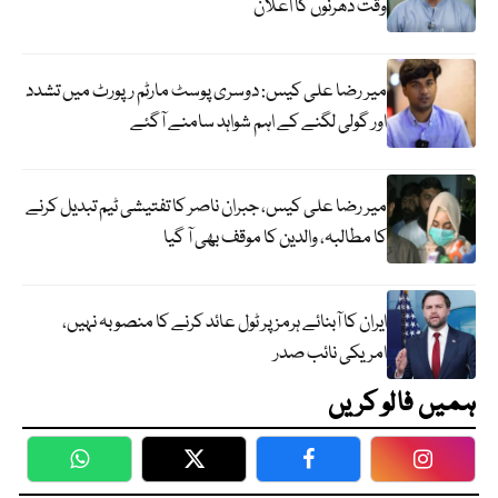
وقت دھرنوں کا اعلان
میر رضا علی کیس: دوسری پوسٹ مارٹم رپورٹ میں تشدد
اور گولی لگنے کے اہم شواہد سامنے آگئے
میر رضا علی کیس، جبران ناصر کا تفتیشی ٹیم تبدیل کرنے
کا مطالبہ، والدین کا موقف بھی آ گیا
ایران کا آبنائے ہرمز پر ٹول عائد کرنے کا منصوبہ نہیں،
امریکی نائب صدر
ہمیں فالو کریں
WhatsApp
Twitter
Facebook
Faceboo