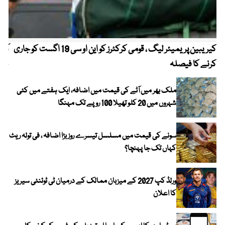
کیریبین پریمیئر لیگ ، قومی کرکٹرز کو این او سی 19 اگست کو جاری
آز
کرنے کا فیصلہ
چھی
ملک بھر میں آٹے کی قیمت میں اضافہ، ایک ہفتے میں کئی
شہروں میں 20 کلو تھیلا 100 روپے تک مہنگا
سونے کی قیمت میں مسلسل تیسرے روز بڑا اضافہ ، فی تولہ ریٹ
کہاں تک جا پہنچا؟
ورلڈ کپ 2027 کے میزبان ممالک کے درمیان ٹی ٹوئنٹی سیریز
کا اعلان