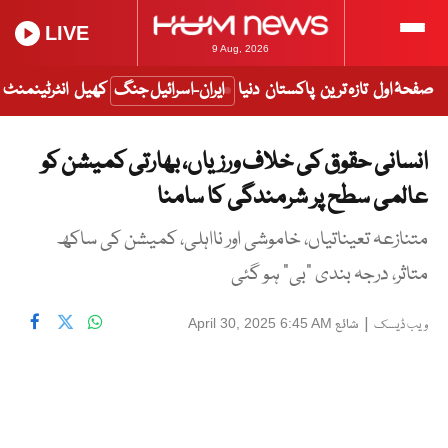
LIVE
9 Aug, 2026
صفحۂ اول
تازہ ترین
پاکستان
دنیا
ایران-اسرائیل جنگ
کھیل
انٹرٹینمنٹ
انسانی حقوق کی خلاف ورزیاں، بھارتی کمیشن کو
عالمی سطح پر شرمندگی کا سامنا
متنازعہ تعیناتیاں، خاموشی اور نااہلی، کمیشن کی ساکھ
متاثر، درجہ بندی "بی" ہو گئی
|
شائع
April 30, 2025 6:45 AM
ویب ڈیسک