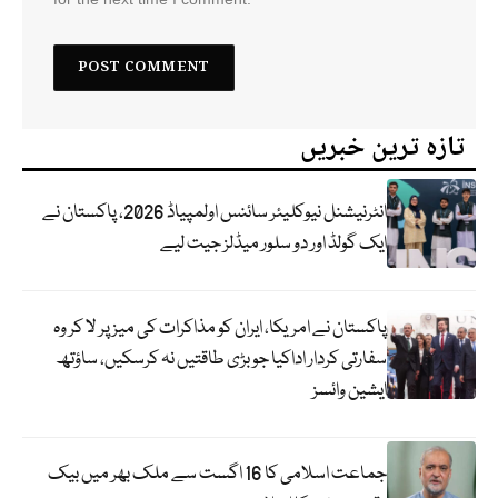
تازہ ترین خبریں
انٹرنیشنل نیوکلیئر سائنس اولمپیاڈ 2026، پاکستان نے
ایک گولڈ اور دو سلور میڈلز جیت لیے
پاکستان نے امریکا، ایران کو مذاکرات کی میز پر لا کر وہ
سفارتی کردار اداکیا جو بڑی طاقتیں نہ کرسکیں، ساؤتھ
ایشین وائسز
جماعت اسلامی کا 16 اگست سے ملک بھر میں بیک