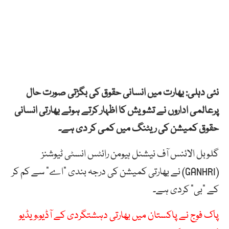
نئی دہلی: بھارت میں انسانی حقوق کی بگڑتی صورت حال
پرعالمی اداروں نے تشویش کا اظہار کرتے ہوئے بھارتی انسانی
حقوق کمیشن کی ریٹنگ میں کمی کر دی ہے۔
گلوبل الائنس آف نیشنل ہیومن رائٹس انسٹی ٹیوشنز
(GANHRI) نے بھارتی کمیشن کی درجہ بندی “اے” سے کم کر
کے “بی” کردی ہے۔
پاک فوج نے پاکستان میں بھارتی دہشتگردی کے آڈیو،ویڈیو