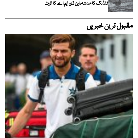
فلڈنگ کا خدشہ، این ڈی ایم اے کا الرٹ
مقبول ترین خبریں