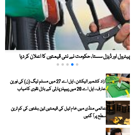
پیٹرول اور ڈیزل سستا، حکومت نے نئی قیمتوں کا اعلان کر دیا
آزاد کشمیر الیکشن ، ایل اے 27 میں مسلم لیگ (ن) کی نورین
عارف ، ایل اے 28 میں پیپلز پارٹی کے بازل نقوی کامیاب
عالمی منڈی میں خام تیل کی قیمتیں تین ہفتوں کی کم ترین
سطح پر آ گئیں