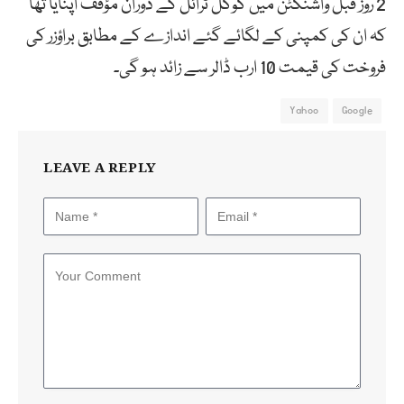
2 روز قبل واشنگٹن میں گوگل ٹرائل کے دوران مؤقف اپنایا تھا
کہ ان کی کمپنی کے لگائے گئے اندازے کے مطابق براؤزر کی
فروخت کی قیمت 10 ارب ڈالر سے زائد ہو گی۔
Yahoo
Google
LEAVE A REPLY