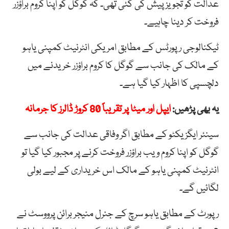
عدالت کو تجویز پیش کی گئی تھی۔ کہ گوگل کو اپنا کروم براؤزر
فروخت کر دینا چاہیے۔
ٹیکنالوجی رپورٹس کے مطابق امریکی انٹرنیٹ کمپنی یاہو
کے مالک کی جانب سے گوگل کا کروم براؤزر خریدنے میں
دلچسپی کا اظہار کیا گیا ہے۔
یہ بھی پڑھیں:
ایپل اور میٹا پر تقریباً 80 کروڑ ڈالرز کا جرمانہ
سینئر ایگزیکٹو کے مطابق اگر وفاقی عدالت کی جانب سے
گوگل کو اپنا کروم ویب براؤزر فروخت کرنے پر مجبور کیا گیا تو
انٹرنیٹ کمپنی یاہو کے مالک اس خریداری کے لیے بولی
لگائیں گے۔
رپورٹ کے مطابق یاہو سرچ کے جنرل منیجر برائن پرووسٹ نے