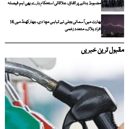
مضبوط بنانے پر اتفاق، علاقائی استحکام بارے بھی اہم فیصلہ
بھارت میں آسمانی بجلی نے تباہی مچا دی، جھارکھنڈ میں 14
افراد ہلاک، متعدد زخمی
مقبول ترین خبریں