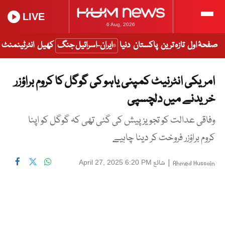
LIVE
6 Aug, 2026
صفحۂ اول
تازہ ترین
پاکستان
دنیا
ایران-اسرائیل جنگ
کھیل
انٹرٹینمنٹ
امریکی انٹرنیٹ کمپنی یاہو کی گوگل کا کروم براؤزر
خریدنے میں دلچسپی
وفاقی عدالت کو تجویز پیش کی گئی تھی کہ گوگل کو اپنا
کروم براؤزر فروخت کر دینا چاہیے
|
شائع
April 27, 2025 6:20 PM
Ahmed Hussain