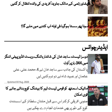
پشاور زلمی کے مالک جاوید آفریدی کی والدہ انتقال کر گئیں
سونا پھر سستا ہوگیا،فی تولہ اب کتنے میں ملے گا؟
ایڈیٹرچوائس
دوسرا ٹیسٹ، ساجد خان کی شاندار بالنگ، ویسٹ انڈیز پہلی اننگز
میں 344 رنز پر آؤٹ
پاکستان کی جانب سے ساجد خان نے 4، محمد علی، علی
عثمان اور عبید شاہ نے دو دو وکٹیں لیں
Updated 03 Aug, 2026
مائیک اسمتھ کو قومی ٹیسٹ ٹیم کا بیٹنگ کوچ بنائے جانے کا
قوی امکان
جنوبی افریقی کرکٹر اس سے قبل ملتان سلطانز کے اسسٹنٹ
کوچ کے طور پر بھی خدمات انجام دے چکے ہیں