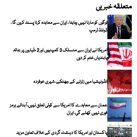
متعلقہ خبریں
لوگوں کو مارنا نہیں چاہتا ، ایران سے معاہدہ کرنا پسند کروں گا ،
ڈونلڈ ٹرمپ
امریکا نے ایران سے منسلک 3 کمپنیوں اور 2 طیاروں پر عائد
پابندیاں ختم کر دیں
انڈونیشیا میں زلزلے کے جھٹکے، شہری خوفزدہ
عمان سے معاہدے کا امریکا سے کوئی تعلق نہیں، آبنائے ہرمز
فوری نہیں کھلے گی، ایران
پاکستان اور امریکا کا دہشت گردی کے خلاف تعاون مزید