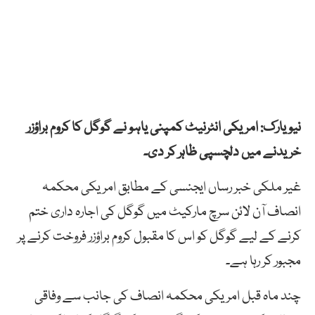
نیویارک: امریکی انٹرنیٹ کمپنی یاہو نے گوگل کا کروم براؤزر
خریدنے میں دلچسپی ظاہر کر دی۔
غیر ملکی خبر رساں ایجنسی کے مطابق امریکی محکمہ
انصاف آن لائن سرچ مارکیٹ میں گوگل کی اجارہ داری ختم
کرنے کے لیے گوگل کو اس کا مقبول کروم براؤزر فروخت کرنے پر
مجبور کر رہا ہے۔
چند ماہ قبل امریکی محکمہ انصاف کی جانب سے وفاقی