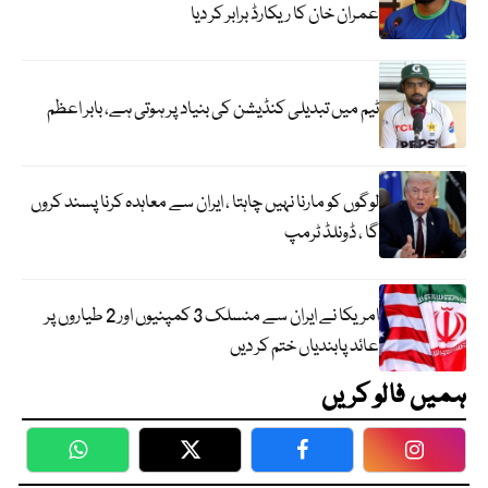
عمران خان کا ریکارڈ برابر کر دیا
ٹیم میں تبدیلی کنڈیشن کی بنیاد پر ہوتی ہے، بابر اعظم
لوگوں کو مارنا نہیں چاہتا ، ایران سے معاہدہ کرنا پسند کروں
گا ، ڈونلڈ ٹرمپ
امریکا نے ایران سے منسلک 3 کمپنیوں اور 2 طیاروں پر
عائد پابندیاں ختم کر دیں
ہمیں فالو کریں
WhatsApp
Twitter
Facebook
Faceboo