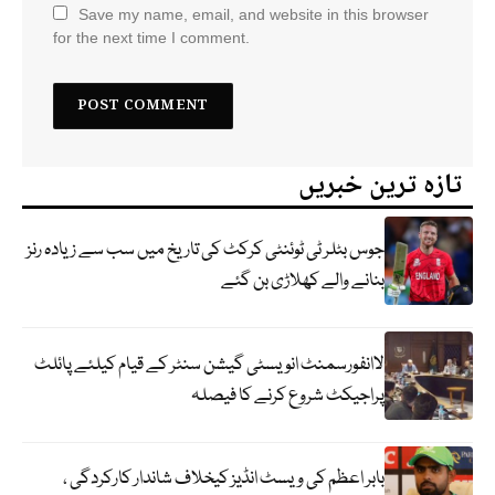
Save my name, email, and website in this browser
for the next time I comment.
تازہ ترین خبریں
جوس بٹلر ٹی ٹوئنٹی کرکٹ کی تاریخ میں سب سے زیادہ رنز
بنانے والے کھلاڑی بن گئے
لاانفورسمنٹ انویسٹی گیشن سنٹر کے قیام کیلئے پائلٹ
پراجیکٹ شروع کرنے کا فیصلہ
بابر اعظم کی ویسٹ انڈیز کیخلاف شاندار کارکردگی ،