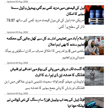
Updated 03 Aug, 2026
تیل کی قیمتوں میں مزید کمی ہو گئی، پیٹرول و ڈیزل سستا
ہونے کا امکان
امریکی خام تیل کی فی بیرل قیمت مزید کمی کے ساتھ 78.97
ڈالر کی سطح پر آ گئی
Updated 03 Aug, 2026
اسلام آباد میں تعلیمی ادارے کل سے کھل جائیں گے، محکمہ
تعلیم سندھ کا بھی اہم اعلان
ہفتے میں 6 روز تدریس کا اطلاق صرف سرکاری اسکولوں پر ہوگا،
صوبائی وزیر تعلیم
Updated 02 Aug, 2026
4 اگست تک دریاؤں میں پانی کے بہاؤ میں اضافے اور فلیش
فلڈنگ کا خدشہ، این ڈی ایم اے کا الرٹ
راولپنڈی، جہلم، گوجرانوالہ سمیت نشیبی شہری علاقوں میں اربن
فلڈنگ اور بارش کا پانی جمع ہونے کا خدشہ ہے
Updated 02 Aug, 2026
فولڈ ایبل کے بعد اب رولیبل فون؟ سام سنگ کی نئی ڈیوائس نے
تہلکہ مچا دیا