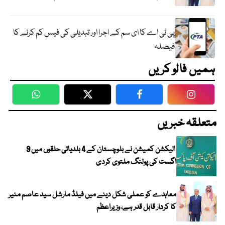
پی ٹی اے کا ای سم کے اجرا اور تبدیلی کی فیس کم کرنے کا
فیصلہ
ہمیں فالو کریں
WhatsApp
Twitter
Facebook
Faceboo
متعلقہ خبریں
الیکشن کمیشن نے بلوچستان کے 4 بلدیاتی حلقوں میں 9
اگست کی پولنگ ملتوی کردی
معاہدے کو عملی شکل دینے میں فیلڈ مارشل سید عاصم منیر
کا کردار قابل قدر ہے، وزیراعظم