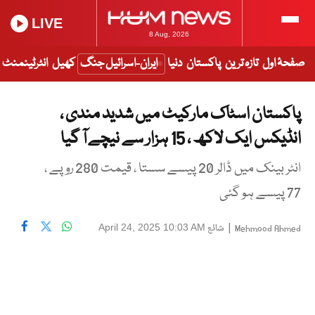
LIVE
8 Aug, 2026
صفحۂ اول
تازہ ترین
پاکستان
دنیا
ایران-اسرائیل جنگ
کھیل
انٹرٹینمنٹ
پاکستان اسٹاک مارکیٹ میں شدید مندی ،
انڈیکس ایک لاکھ ، 15 ہزار سے نیچے آ گیا
انٹر بینک میں ڈالر 20 پیسے سستا ، قیمت 280 روپے ،
77 پیسے ہو گئی
|
شائع
April 24, 2025 10:03 AM
Mehmood Ahmed