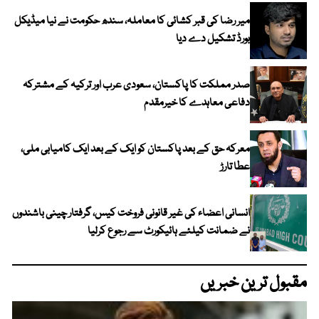
میر رضا کی قبر کشائی کا معاملہ، سندھ حکومت نے نیا میڈیکل
بورڈ تشکیل دے دیا
صدر مملکت کا پاکستان، سعودی عرب اور ترکیہ کے مشترکہ
دفاعی معاہدے کا خیرمقدم
معرکہ حق کے بعد پاکستان کو ایک کے بعد ایک کامیابی ملی،
عطا تارڑ
انسانی اعضاء کی غیر قانونی فروخت کیس، گرفتار چینی باشندوں
نے ضمانت کیلئے ہائیکورٹ سے رجوع کرلیا
مقبول ترین خبریں