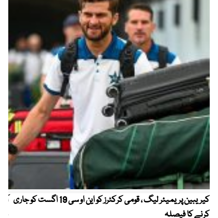
کیریبین پریمیئر لیگ ، قومی کرکٹرز کو این او سی 19 اگست کو جاری
آز
کرنے کا فیصلہ
چھی