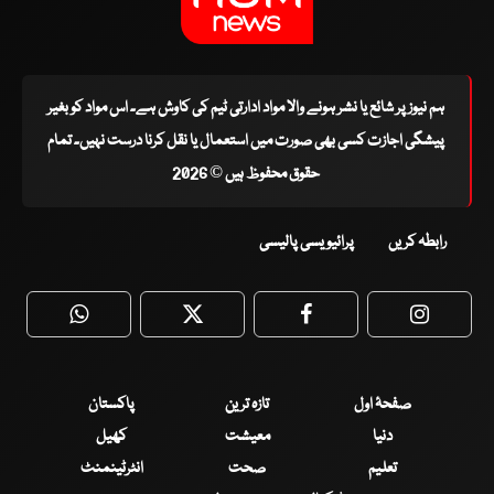
ہم نیوز پر شائع یا نشر ہونے والا مواد ادارتی ٹیم کی کاوش ہے۔ اس مواد کو بغیر
پیشگی اجازت کسی بھی صورت میں استعمال یا نقل کرنا درست نہیں۔ تمام
حقوق محفوظ ہیں © 2026
رابطہ کریں
پرائیویسی پالیسی
WhatsApp
Twitter
Facebook
Faceboo
صفحۂ اول
تازہ ترین
پاکستان
دنیا
معیشت
کھیل
تعلیم
صحت
انٹرٹینمنٹ