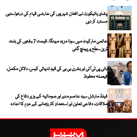
پشاور ہائیکورٹ نے افغان شہریوں کی عارضی قیام کی درخواستیں
مسترد کر دیں
عالمی مارکیٹ میں سونا مزید مہنگا ، قیمت 7 ہفتوں کی بلند
ترین سطح پر پہنچ گئی
بانی پی ٹی آئی اور بشریٰ بی بی کی قیدِ تنہائی کیس، دلائل مکمل،
فیصلہ محفوظ
فیلڈ مارشل سید عاصم منیر اور صومالیہ کے وزیر دفاع کی
ملاقات، دفاعی تعاون اور استعدادِ کار بڑھانے کے عزم کا اعادہ