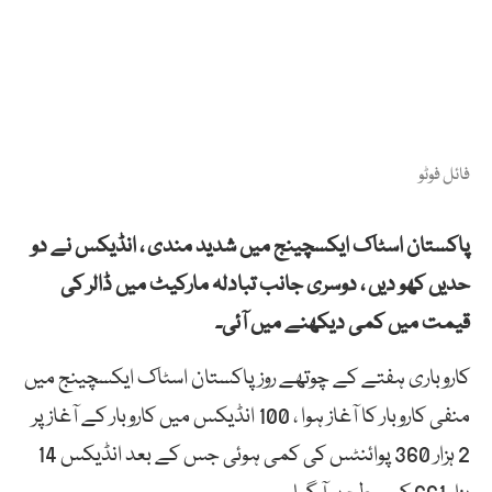
فائل فوٹو
پاکستان اسٹاک ایکسچینج میں شدید مندی ، انڈیکس نے دو
حدیں کھو دیں ، دوسری جانب تبادلہ مارکیٹ میں ڈالر کی
قیمت میں کمی دیکھنے میں آئی۔
کاروباری ہفتے کے چوتھے روز پاکستان اسٹاک ایکسچینج میں
منفی کاروبار کا آغاز ہوا ، 100 انڈیکس میں کاروبار کے آغاز پر
2 ہزار 360 پوائنٹس کی کمی ہوئی جس کے بعد انڈیکس 14