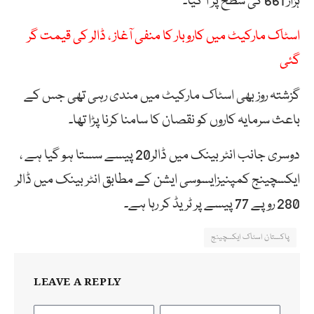
ہزار 661 کی سطح پر آ گیا۔
اسٹاک مارکیٹ میں کاروبار کا منفی آغاز ، ڈالر کی قیمت گر
گئی
گزشتہ روز بھی اسٹاک مارکیٹ میں مندی رہی تھی جس کے
باعث سرمایہ کاروں کو نقصان کا سامنا کرنا پڑا تھا۔
دوسری جانب انٹر بینک میں ڈالر20 پیسے سستا ہو گیا ہے ،
ایکسچینج کمپنیزایسوسی ایشن کے مطابق انٹر بینک میں ڈالر
280 روپے 77 پیسے پر ٹریڈ کر رہا ہے۔
پاکستان اسٹاک ایکسچینج
LEAVE A REPLY