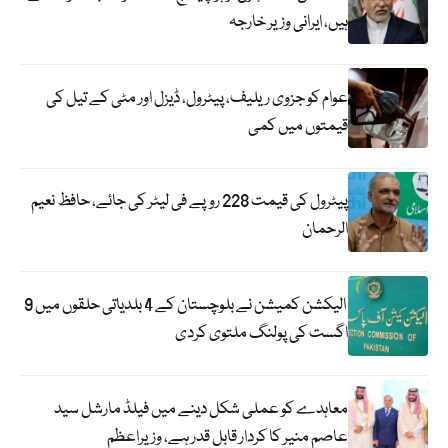
ہیں، ایرانی وزیر خارجہ
عوام کو جزوی ریلیف، پیٹرول، ڈیزل اور مٹی کے تیل کی
قیمتوں میں کمی
پیٹرول کی قیمت 228 روپے فی لیٹر کی جائے، حافظ نعیم
الرحمان
الیکشن کمیشن نے بلوچستان کے 4 بلدیاتی حلقوں میں 9
اگست کی پولنگ ملتوی کردی
معاہدے کو عملی شکل دینے میں فیلڈ مارشل سید
عاصم منیر کا کردار قابل قدر ہے، وزیراعظم