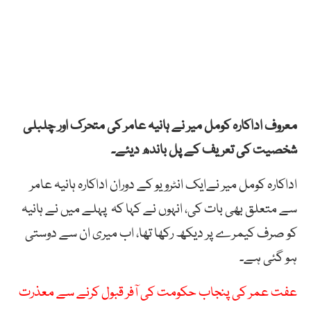
معروف اداکارہ کومل میر نے ہانیہ عامر کی متحرک اور چلبلی
شخصیت کی تعریف کے پل باندھ دیئے۔
اداکارہ کومل میر نےایک انٹرویو کے دوران اداکارہ ہانیہ عامر
سے متعلق بھی بات کی، انہوں نے کہا کہ پہلے میں نے ہانیہ
کو صرف کیمرے پر دیکھ رکھا تھا، اب میری ان سے دوستی
ہو گئی ہے۔
عفت عمر کی پنجاب حکومت کی آفر قبول کرنے سے معذرت