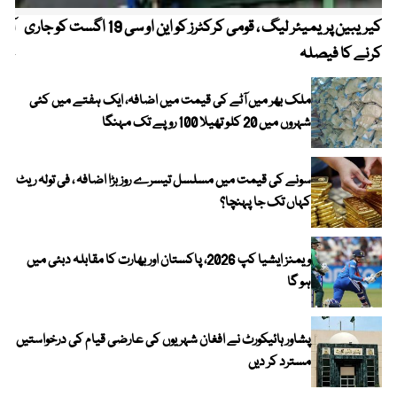
کیریبین پریمیئر لیگ ، قومی کرکٹرز کو این او سی 19 اگست کو جاری
آز
کرنے کا فیصلہ
چھی
ملک بھر میں آٹے کی قیمت میں اضافہ، ایک ہفتے میں کئی
شہروں میں 20 کلو تھیلا 100 روپے تک مہنگا
سونے کی قیمت میں مسلسل تیسرے روز بڑا اضافہ ، فی تولہ ریٹ
کہاں تک جا پہنچا؟
ویمنز ایشیا کپ 2026، پاکستان اور بھارت کا مقابلہ دبئی میں
ہو گا
پشاور ہائیکورٹ نے افغان شہریوں کی عارضی قیام کی درخواستیں
مسترد کر دیں