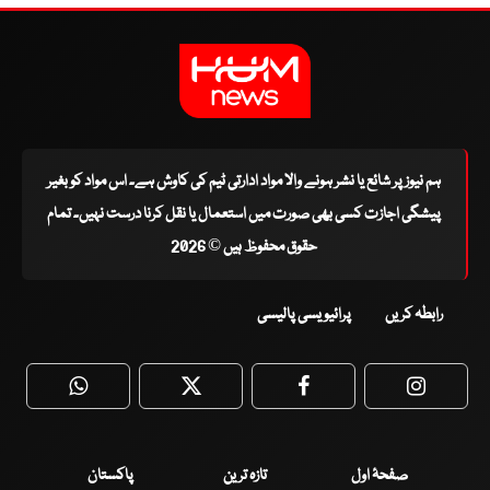
ہم نیوز پر شائع یا نشر ہونے والا مواد ادارتی ٹیم کی کاوش ہے۔ اس مواد کو بغیر
پیشگی اجازت کسی بھی صورت میں استعمال یا نقل کرنا درست نہیں۔ تمام
حقوق محفوظ ہیں © 2026
رابطہ کریں
پرائیویسی پالیسی
WhatsApp
Twitter
Facebook
Faceboo
صفحۂ اول
تازہ ترین
پاکستان