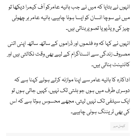
انہوں نے بتایا کہ میں نے جب ہانیہ عامرکو آف کیمرا دیکھا تو
میں نے سوچا انسان کو ایسا ہونا چاہیے، ہانیہ عامر ہر چھوٹی
چیز کی ویڈیو یا تصویربناتی ہیں۔
انہوں نے کہا کہ وہ فلموں اور ڈراموں کے ساتھ ساتھ اپنی اتنی
مصروف زندگی سے انسٹاگرام کے لیے بھی وقت نکالتی ہیں اور
کانٹینٹ بناتی ہیں۔
اداکارہ کا ہانیہ عامر سے اپنا موازنہ کرتے ہوئے کہنا ہے کہ
دوسری طرف میں ہوں جو ہلتی تک نہیں، کہیں جاتی ہوں تو
ایک سیلفی تک نہیں لیتی، مجھے محسوس ہوتا ہے کہ اس
کی بھی ٹریننگ ہونی چاہیے۔
کومل میر