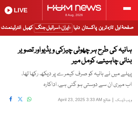
LIVE
8 Aug, 2026
صفحۂ اول
تازہ ترین
پاکستان
دنیا
ایران-اسرائیل جنگ
کھیل
انٹرٹینمنٹ
ہانیہ کی طرح ہر چھوٹی چیزکی ویڈیو اور تصویر
بنانی چاہیئے، کومل میر
پہلے میں نے ہانیہ کو صرف کیمرے پر دیکھ رکھا تھا،
اب میری ان سے دوستی ہو گئی ہے، اداکارہ
|
شائع
April 23, 2025 3:33 AM
ویب ڈیسک