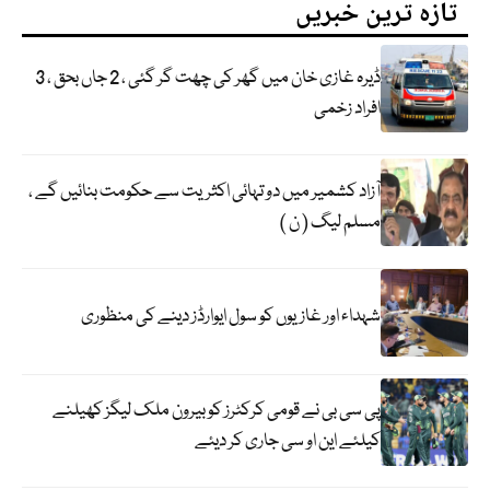
تازہ ترین خبریں
ڈیرہ غازی خان میں گھر کی چھت گر گئی ، 2 جاں بحق ، 3
افراد زخمی
آزاد کشمیر میں دو تہائی اکثریت سے حکومت بنائیں گے ،
مسلم لیگ ( ن )
شہداء اور غازیوں کو سول ایوارڈز دینے کی منظوری
پی سی بی نے قومی کرکٹرز کو بیرون ملک لیگز کھیلنے
کیلئے این او سی جاری کر دیئے