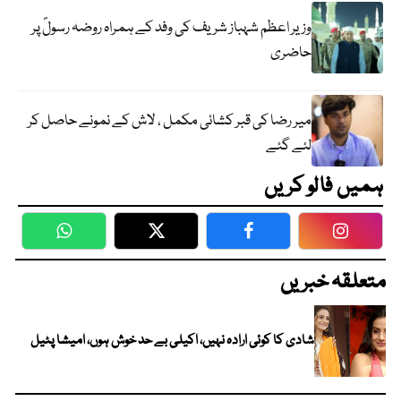
وزیر اعظم شہباز شریف کی وفد کے ہمراہ روضہ رسولؐ پر
حاضری
میر رضا کی قبر کشائی مکمل ، لاش کے نمونے حاصل کر
لئے گئے
ہمیں فالو کریں
WhatsApp
Twitter
Facebook
Faceboo
متعلقہ خبریں
شادی کا کوئی ارادہ نہیں، اکیلی بے حد خوش ہوں، امیشا پٹیل