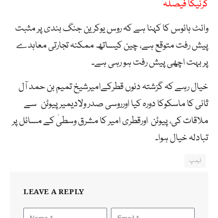
کرنیکا فیصلہ
وائٹ ہائوس کا کہنا ہے کہ روس یوکرین جنگ بندی پر مثبت
پیش رفت متوقع ہے، چین کیساتھ ممکنہ تجارتی معاہدے
پر بہت اچھی پیش رفت ہو رہی ہے۔
خیال رہے کہ گزشتہ دنوں قطرکےامیرشیخ تمیم بن حمد آل
ثانی کا ماسکوکا دورہ کیا اورروسی صدر ولادیمیر پیوٹن سے
ملاقات کی، پیوٹن اورقطری امیر کا مشرق وسطیٰ کے مسائل پر
تبادلہ خیال ہوا۔
ٹرمپ
LEAVE A REPLY