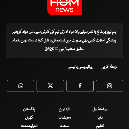
ہم نیوز پر شائع یا نشر ہونے والا مواد ادارتی ٹیم کی کاوش ہے۔ اس مواد کو بغیر
پیشگی اجازت کسی بھی صورت میں استعمال یا نقل کرنا درست نہیں۔ تمام
حقوق محفوظ ہیں © 2026
رابطہ کریں
پرائیویسی پالیسی
WhatsApp
Twitter
Facebook
Faceboo
صفحۂ اول
تازہ ترین
پاکستان
دنیا
معیشت
کھیل
تعلیم
صحت
انٹرٹینمنٹ