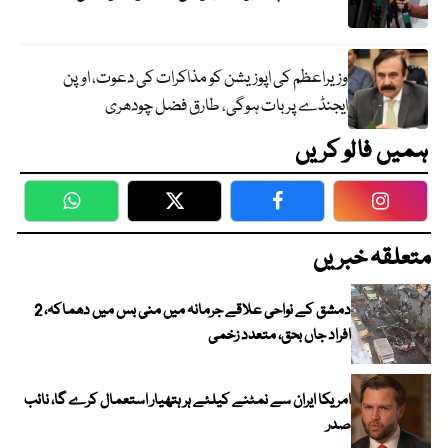
وزیراعظم کی اپوزیشن کو مذاکرات کی دعوت، اوپن
ایجنڈے پر بات ہوگی، طارق فضل چودھری
ہمیں فالو کریں
WhatsApp
Twitter
Facebook
Faceboo
متعلقہ خبریں
دمشق کے نواحی علاقے جرمانہ میں منی بس میں دھماکہ، 2
افراد جاں بحق، متعدد زخمی
امریکا ایران سے نمٹنے کیلئے ہر ہتھیار استعمال کرے گا، نائب
صدر