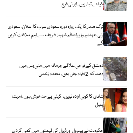
کیلئے تیار ہیں ، ایرانی فوج
ترک صدر کا ایک روزہ دورہ سعودی عرب کا اعلان، سعودی
ولی عہد اور وزیراعظم شہباز شریف سے اہم ملاقات کریں
گے
دمشق کے نواحی علاقے جرمانہ میں منی بس میں
دھماکہ، 2 افراد جاں بحق، متعدد زخمی
شادی کا کوئی ارادہ نہیں، اکیلی بے حد خوش ہوں، امیشا
پٹیل
حکومت نے پیٹرول اور ڈیزل کی قیمتوں میں کمی کر دی