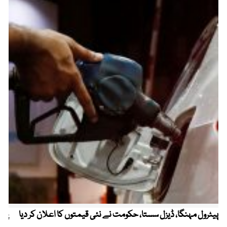
پیٹرول مہنگا، ڈیزل سستا، حکومت نے نئی قیمتوں کا اعلان کر دیا
پنج