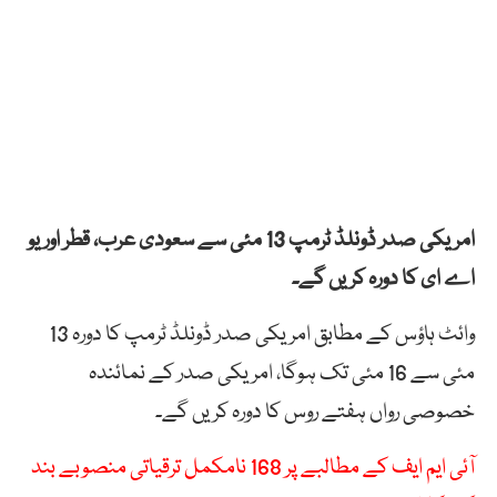
امریکی صدر ڈونلڈ ٹرمپ 13 مئی سے سعودی عرب، قطر اور یو
اے ای کا دورہ کریں گے۔
وائٹ ہاؤس کے مطابق امریکی صدر ڈونلڈ ٹرمپ کا دورہ 13
مئی سے 16 مئی تک ہوگا، امریکی صدر کے نمائندہ
خصوصی رواں ہفتے روس کا دورہ کریں گے۔
آئی ایم ایف کے مطالبے پر 168 نامکمل ترقیاتی منصوبے بند