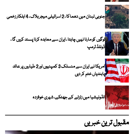
جنوبی لبنان میں دھماکا ، 2 اسرائیلی میجر ہلاک ، 4 اہلکار زخمی
لوگوں کو مارنا نہیں چاہتا ، ایران سے معاہدہ کرنا پسند کروں گا ،
ڈونلڈ ٹرمپ
امریکا نے ایران سے منسلک 3 کمپنیوں اور 2 طیاروں پر عائد
پابندیاں ختم کر دیں
انڈونیشیا میں زلزلے کے جھٹکے، شہری خوفزدہ
مقبول ترین خبریں