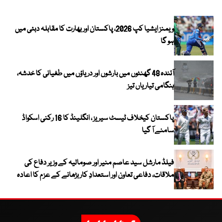
ویمنز ایشیا کپ 2026، پاکستان اور بھارت کا مقابلہ دبئی میں
ہو گا
آئندہ 48 گھنٹوں میں بارشوں اور دریاؤں میں طغیانی کا خدشہ،
ہنگامی تیاریاں تیز
پاکستان کیخلاف ٹیسٹ سیریز ، انگلینڈ کا 16 رکنی اسکواڈ
سامنے آ گیا
فیلڈ مارشل سید عاصم منیر اور صومالیہ کے وزیر دفاع کی
ملاقات، دفاعی تعاون اور استعدادِ کار بڑھانے کے عزم کا اعادہ