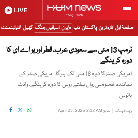
LIVE
7 Aug, 2026
صفحۂ اول
تازہ ترین
پاکستان
دنیا
ایران-اسرائیل جنگ
کھیل
انٹرٹینمنٹ
ٹرمپ 13 مئی سے سعودی عرب، قطر اور یو اے ای کا
دورہ کرینگے
امریکی صدرکا دورہ 16 مئی تک ہوگا، امریکی صدر کے
نمائندہ خصوصی رواں ہفتے روس کا دورہ کرینگے، وائٹ
ہائوس
|
شائع
April 23, 2025 2:12 AM
ویب ڈیسک