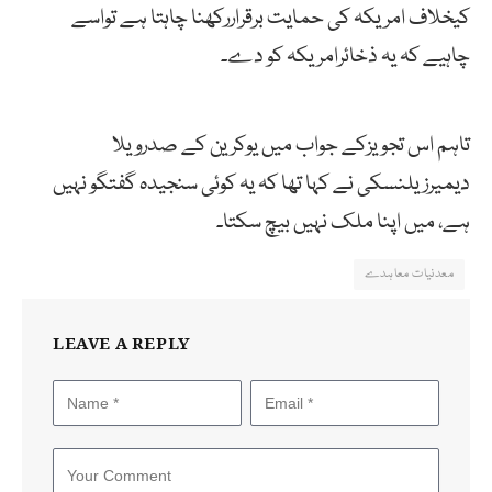
کیخلاف امریکہ کی حمایت برقراررکھنا چاہتا ہے تواسے
چاہیے کہ یہ ذخائرامریکہ کو دے۔
تاہم اس تجویزکے جواب میں یوکرین کے صدرویلا
دیمیرزیلنسکی نے کہا تھا کہ یہ کوئی سنجیدہ گفتگو نہیں
ہے، میں اپنا ملک نہیں بیچ سکتا۔
معدنیات معاہدے
LEAVE A REPLY