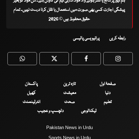
ہم نیوز پر شائع یا نشر ہونے والا مواد ادارتی ٹیم کی کاوش ہے۔ اس مواد کو بغیر
پیشگی اجازت کسی بھی صورت میں استعمال یا نقل کرنا درست نہیں۔ تمام
حقوق محفوظ ہیں © 2026
رابطہ کریں
پرائیویسی پالیسی
WhatsApp
Twitter
Facebook
Faceboo
صفحۂ اول
تازہ ترین
پاکستان
دنیا
معیشت
کھیل
تعلیم
صحت
انٹرٹینمنٹ
ٹیکنالوجی
دلچسپ و عجیب
Pakistan News in Urdu
Sports News in Urdu