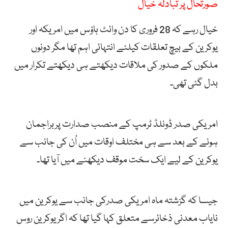
صورتحال پر تبادلہ خیال
خیال رہے کہ 28 فروری کا دن وائٹ ہاؤس میں امریکہ اور
یوکرین کے بیچ تعلقات کیلئے انتہائی اہم تھا مگر دونوں
ملکوں کے صدور کی ملاقات دیکھتے ہی دیکھتے تکرار میں
بدل گئی تھی۔
امریکی صدر ڈونلڈ ٹرمپ کے منصب صدارت پربراجمان
ہونے کے بعد سے ہی مختلف اوقات میں اُن کی جانب سے
یوکرین کے لیے ایک سخت موقف دیکھنے میں آیا تھا۔
جیسا کہ گزشتہ ماہ امریکی صدرکی جانب سے یوکرین میں
نایاب معدنی ذخائرسے متعلق کہا گیا تھا کہ اگریوکرین روس