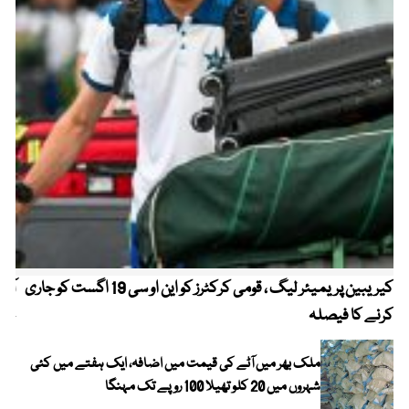
کیریبین پریمیئر لیگ ، قومی کرکٹرز کو این او سی 19 اگست کو جاری
آز
کرنے کا فیصلہ
چھی
ملک بھر میں آٹے کی قیمت میں اضافہ، ایک ہفتے میں کئی
شہروں میں 20 کلو تھیلا 100 روپے تک مہنگا