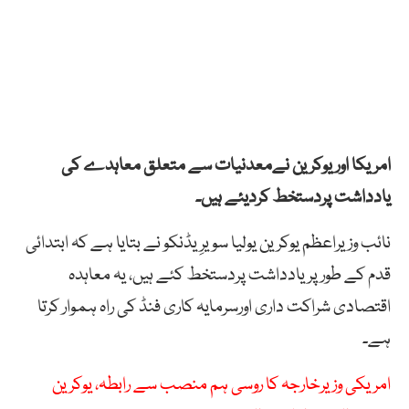
امریکا اور یوکرین نےمعدنیات سے متعلق معاہدے کی
یادداشت پردستخط کردیئے ہیں۔
نائب وزیراعظم یوکرین یولیا سویرِیڈنکو نے بتایا ہے کہ ابتدائی
قدم کے طورپریادداشت پردستخط کئے ہیں، یہ معاہدہ
اقتصادی شراکت داری اورسرمایہ کاری فنڈ کی راہ ہموار کرتا
ہے۔
امریکی وزیرخارجہ کا روسی ہم منصب سے رابطہ، یوکرین