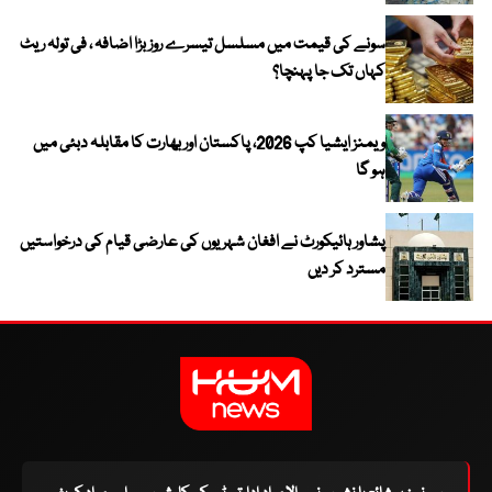
سونے کی قیمت میں مسلسل تیسرے روز بڑا اضافہ ، فی تولہ ریٹ
کہاں تک جا پہنچا؟
ویمنز ایشیا کپ 2026، پاکستان اور بھارت کا مقابلہ دبئی میں
ہو گا
پشاور ہائیکورٹ نے افغان شہریوں کی عارضی قیام کی درخواستیں
مسترد کر دیں