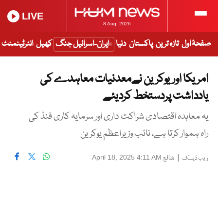
LIVE
8 Aug, 2026
صفحۂ اول
تازہ ترین
پاکستان
دنیا
ایران-اسرائیل جنگ
کھیل
انٹرٹینمنٹ
امریکا اوریوکرین نےمعدنیات معاہدے کی
یادداشت پردستخط کردیئے
یہ معاہدہ اقتصادی شراکت داری اور سرمایہ کاری فنڈ کی
راہ ہموار کرتا ہے، نائب وزیراعظم یوکرین
|
شائع
April 18, 2025 4:11 AM
ویب ڈیسک