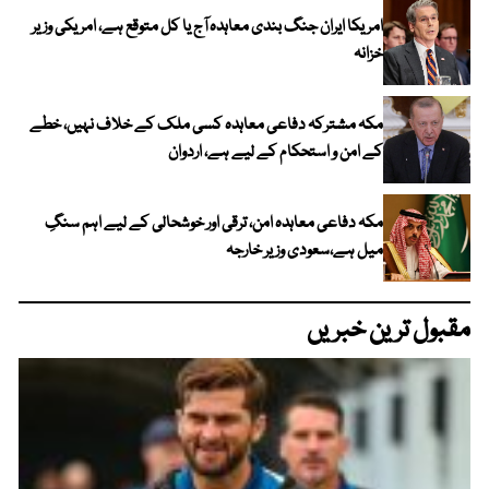
امریکا ایران جنگ بندی معاہدہ آج یا کل متوقع ہے، امریکی وزیر
خزانہ
مکہ مشترکہ دفاعی معاہدہ کسی ملک کے خلاف نہیں، خطے
کے امن و استحکام کے لیے ہے، اردوان
مکہ دفاعی معاہدہ امن، ترقی اور خوشحالی کے لیے اہم سنگِ
میل ہے،سعودی وزیر خارجہ
مقبول ترین خبریں