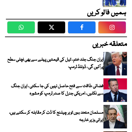
ہمیں فالو کریں
WhatsApp
Twitter
Facebook
Faceboo
متعلقہ خبریں
ایران جنگ جلد ختم ، تیل کی قیمتیں پہلے سے بھی نچلی سطح
پر آئیں گی ، ڈونلڈ ٹرمپ
فضائی طاقت سے فتح حاصل نہیں کی جا سکتی ، ایران جنگ
سے نکلیں ، امریکی جنرل کا صدر ٹرمپ کو مشورہ
مسلمان متحد ہوں تو ہر چیلنج کا ڈٹ کر مقابلہ کر سکتے ہیں،
ایرانی وزیر خارجہ