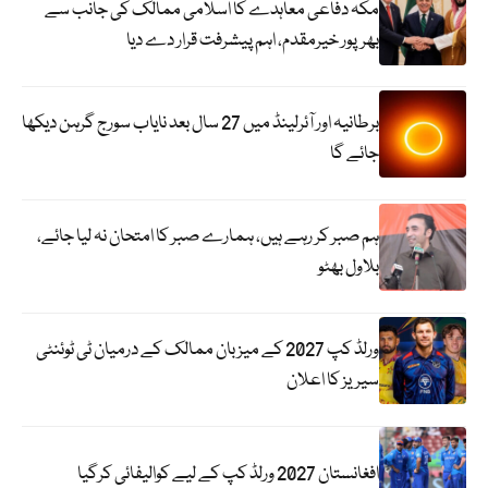
مکہ دفاعی معاہدے کا اسلامی ممالک کی جانب سے
بھرپور خیرمقدم، اہم پیشرفت قرار دے دیا
برطانیہ اور آئرلینڈ میں 27 سال بعد نایاب سورج گرہن دیکھا
جائے گا
ہم صبر کر رہے ہیں، ہمارے صبر کا امتحان نہ لیا جائے،
بلاول بھٹو
ورلڈ کپ 2027 کے میزبان ممالک کے درمیان ٹی ٹوئنٹی
سیریز کا اعلان
افغانستان 2027 ورلڈ کپ کے لیے کوالیفائی کرگیا