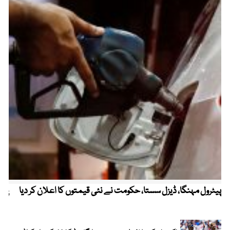
پیٹرول مہنگا، ڈیزل سستا، حکومت نے نئی قیمتوں کا اعلان کر دیا
پنج