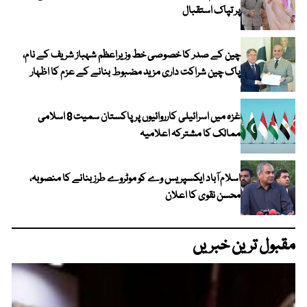
پر تپاک استقبال
چین کے صدر کا خصوصی خط وزیراعظم شہباز شریف کے نام،
پاک چین شراکت داری مزید مضبوط بنانے کے عزم کا اظہار
غزہ میں اسرائیلی کارروائیوں پر پاکستان سمیت 8 اسلامی
ممالک کا مشترکہ اعلامیہ
اسلام آباد ایکسپریس وے کو موٹروے طرز بنانے کا منصوبہ،
محسن نقوی کا اعلان
مقبول ترین خبریں