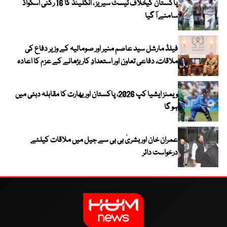
پاکستان کیخلاف ٹیسٹ سیریز ، انگلینڈ کا 16 رکنی اسکواڈ
سامنے آ گیا
فیلڈ مارشل سید عاصم منیر اور صومالیہ کے وزیر دفاع کی
ملاقات، دفاعی تعاون اور استعدادِ کار بڑھانے کے عزم کا اعادہ
ویمنز ایشیا کپ 2026، پاکستان اور بھارت کا مقابلہ دبئی میں
ہو گا
عمران خان اور بشریٰ بی بی سے جیل میں ملاقات کیلئے
درخواست دائر