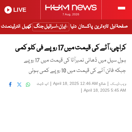
LIVE
7 Aug, 2026
صفحۂ اول
تازہ ترین
پاکستان
دنیا
ایران-اسرائیل جنگ
کھیل
انٹرٹینمنٹ
کراچی، آٹے کی قیمت میں17 روپے فی کلو کمی
ہول سیل میں ڈھائی نمبرآٹا کی قیمت میں 17 روپے
جبکہ فائن آٹے کی قیمت میں 10 روپے کمی ہوئی
|
شائع
|
اپ ڈیٹ
April 18, 2025 12:46 AM
ویب ڈیسک
|
April 18, 2025 5:45 AM