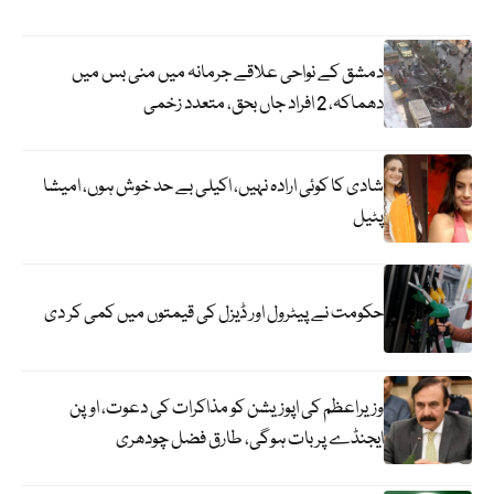
دمشق کے نواحی علاقے جرمانہ میں منی بس میں
دھماکہ، 2 افراد جاں بحق، متعدد زخمی
شادی کا کوئی ارادہ نہیں، اکیلی بے حد خوش ہوں، امیشا
پٹیل
حکومت نے پیٹرول اور ڈیزل کی قیمتوں میں کمی کر دی
وزیراعظم کی اپوزیشن کو مذاکرات کی دعوت، اوپن
ایجنڈے پر بات ہوگی، طارق فضل چودھری