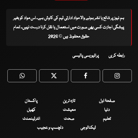
ہم نیوز پر شائع یا نشر ہونے والا مواد ادارتی ٹیم کی کاوش ہے۔ اس مواد کو بغیر
پیشگی اجازت کسی بھی صورت میں استعمال یا نقل کرنا درست نہیں۔ تمام
حقوق محفوظ ہیں © 2026
رابطہ کریں
پرائیویسی پالیسی
WhatsApp
Twitter
Facebook
Faceboo
صفحۂ اول
تازہ ترین
پاکستان
دنیا
معیشت
کھیل
تعلیم
صحت
انٹرٹینمنٹ
ٹیکنالوجی
دلچسپ و عجیب