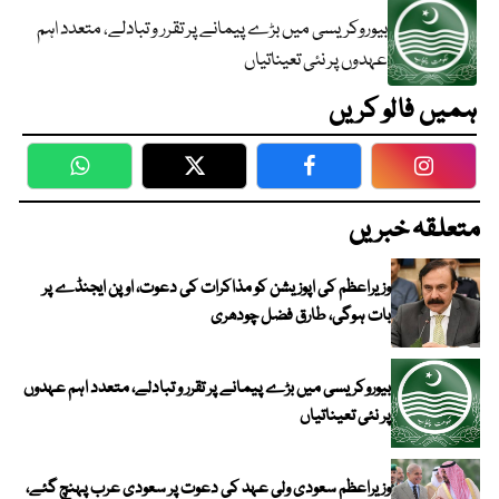
بیوروکریسی میں بڑے پیمانے پر تقرر و تبادلے، متعدد اہم
عہدوں پر نئی تعیناتیاں
ہمیں فالو کریں
WhatsApp
Twitter
Facebook
Faceboo
متعلقہ خبریں
وزیراعظم کی اپوزیشن کو مذاکرات کی دعوت، اوپن ایجنڈے پر
بات ہوگی، طارق فضل چودھری
بیوروکریسی میں بڑے پیمانے پر تقرر و تبادلے، متعدد اہم عہدوں
پر نئی تعیناتیاں
وزیراعظم سعودی ولی عہد کی دعوت پر سعودی عرب پہنچ گئے،