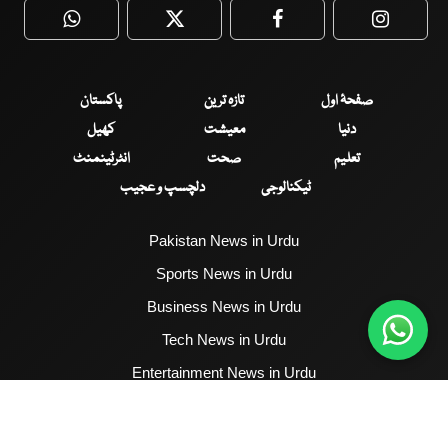
WhatsApp
Twitter
Facebook
Faceboo
صفحۂ اول
تازہ ترین
پاکستان
دنیا
معیشت
کھیل
تعلیم
صحت
انٹرٹینمنٹ
ٹیکنالوجی
دلچسپ و عجیب
Pakistan News in Urdu
Sports News in Urdu
Business News in Urdu
Tech News in Urdu
Entertainment News in Urdu
Health News in Urdu
Hum News English