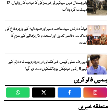
بلوچستان میں سیکیورٹی فورسز کی کامیاب کارروائیاں، 12
دہشت گرد ہلاک
فیلڈ مارشل سید عاصم منیر اور صومالیہ کے وزیر دفاع کی
ملاقات، دفاعی تعاون اور استعدادِ کار بڑھانے کے عزم کا
اعادہ
میر رضا علی کیس، قبر کشائی اور دوبارہ پوسٹ مارٹم کے
لیے 8 رکنی میڈیکل بورڈ تشکیل دے دیا گیا
ہمیں فالو کریں
WhatsApp
Twitter
Facebook
Faceboo
متعلقہ خبریں