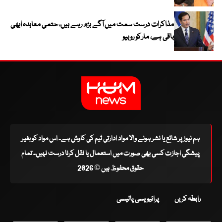
مذاکرات درست سمت میں آگے بڑھ رہے ہیں، حتمی معاہدہ ابھی
باقی ہے، مارکو روبیو
ہم نیوز پر شائع یا نشر ہونے والا مواد ادارتی ٹیم کی کاوش ہے۔ اس مواد کو بغیر
پیشگی اجازت کسی بھی صورت میں استعمال یا نقل کرنا درست نہیں۔ تمام
حقوق محفوظ ہیں © 2026
رابطہ کریں
پرائیویسی پالیسی