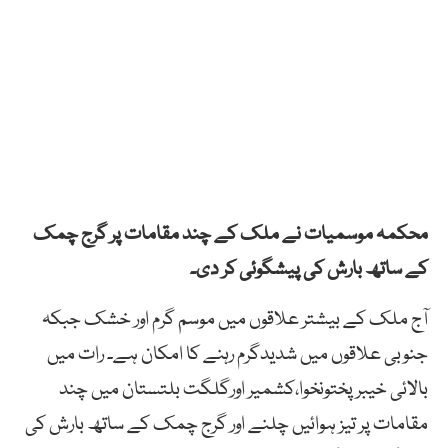
محکمہ موسمیات نے ملک کے چند مقامات پر گرج چمک
کے ساتھ بارش کی پیشگوئی کر دی۔
آج ملک کے بیشتر علاقوں میں موسم گرم اور خشک جبکہ
جنوبی علاقوں میں شدیدگرم رہنے کا امکان ہے۔ رات میں
بالائی خیبرپختونخوا،کشمیر اورگلگت بلتستان میں چند
مقامات پر تیز ہوائیں چلنے اور گرج چمک کے ساتھ بارش کی