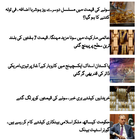
سونے کی قیمت میں مسلسل دوسرے روز ہوشربا اضافہ ، فی تولہ
کتنے کا ہو گیا؟
عالمی مارکیٹ میں سونا مزید مہنگا ، قیمت 7 ہفتوں کی بلند
ترین سطح پر پہنچ گئی
پاکستان اسٹاک ایکسچینج میں کاروبار کے آغاز پر تیزی،امریکی
ڈالر کی قدر بھی گر گئی
خریداروں کیلئے بری خبر ، سونے کی قیمتوں کو پر لگ گئے
حکومت کیساتھ ملکر اسلامی بینکاری کیلئے کام کر رہے ہیں ،
گورنر اسٹیٹ بینک