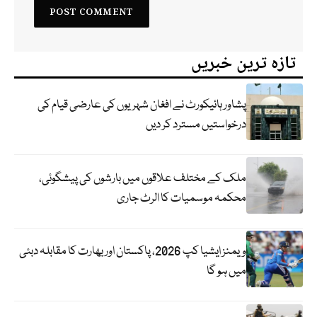
تازہ ترین خبریں
پشاور ہائیکورٹ نے افغان شہریوں کی عارضی قیام کی
درخواستیں مسترد کر دیں
ملک کے مختلف علاقوں میں بارشوں کی پیشگوئی،
محکمہ موسمیات کا الرٹ جاری
ویمنز ایشیا کپ 2026، پاکستان اور بھارت کا مقابلہ دبئی
میں ہو گا