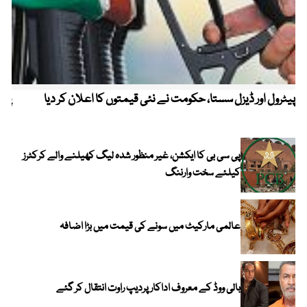
پیٹرول اور ڈیزل سستا، حکومت نے نئی قیمتوں کا اعلان کر دیا
پیٹ
پی سی بی کا ایکشن، غیر منظور شدہ لیگ کھیلنے والے کرکٹرز
کیلئے سخت وارننگ
عالمی مارکیٹ میں سونے کی قیمت میں بڑا اضافہ
بالی ووڈ کے معروف اداکار پردیپ راوت انتقال کر گئے