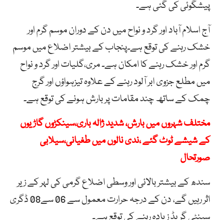
پیشگوئی کی گئی ہے۔
آج اسلام آباد اور گرد و نواح میں دن کے دوران موسم گرم اور
خشک رہنے کی توقع ہے۔پنجاب کے بیشتر اضلاع میں موسم
گرم اور خشک رہنے کا امکان ہے۔ مری،گلیات اور گرد و نواح
میں مطلع جزوی ابر آلود رہنے کے علاوہ تیزہواؤں اور گرج
چمک کے ساتھ چند مقامات پر بارش ہونے کی توقع ہے۔
مختلف شہروں میں بارش، شدید ژالہ باری،سینکڑوں گاڑیوں
کے شیشے ٹوٹ گئے ،ندی نالوں میں طغیانی،سیلابی
صورتحال
سندھ کے بیشتر بالائی اور وسطی اضلاع گرمی کی لہر کے زیر
اثر رہیں گے، دن کے درجہ حرارت معمول سے 06 سے08 ڈگری
سینٹی گریڈ زیادہ رہنے کی توقع ہے۔