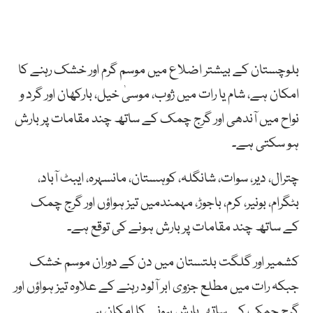
بلوچستان کے بیشتر اضلاع میں موسم گرم اور خشک رہنے کا
امکان ہے، شام یا رات میں ژوب، موسیٰ خیل، بارکھان اور گرد و
نواح میں آندھی اور گرج چمک کے ساتھ چند مقامات پر بارش
ہو سکتی ہے۔
چترال، دیر، سوات، شانگلہ، کوہستان، مانسہرہ، ایبٹ آباد،
بٹگرام، بونیر، کرم، باجوڑ، مہمندمیں تیز ہواؤں اور گرج چمک
کے ساتھ چند مقامات پر بارش ہونے کی توقع ہے۔
کشمیر اور گلگت بلتستان میں دن کے دوران موسم خشک
جبکہ رات میں مطلع جزوی ابر آلود رہنے کے علاوہ تیز ہواؤں اور
گرج چمک کے ساتھ بارش ہونے کا امکان ہے۔