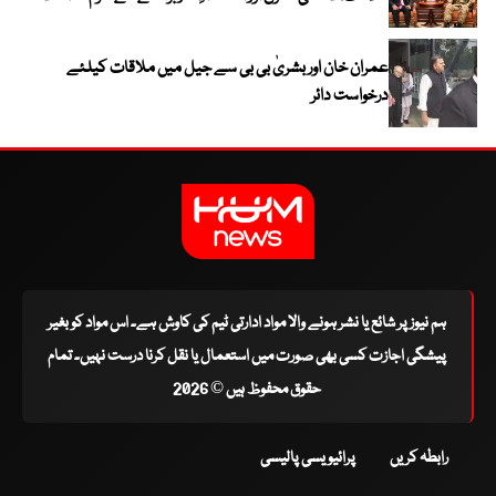
عمران خان اور بشریٰ بی بی سے جیل میں ملاقات کیلئے
درخواست دائر
ہم نیوز پر شائع یا نشر ہونے والا مواد ادارتی ٹیم کی کاوش ہے۔ اس مواد کو بغیر
پیشگی اجازت کسی بھی صورت میں استعمال یا نقل کرنا درست نہیں۔ تمام
حقوق محفوظ ہیں © 2026
رابطہ کریں
پرائیویسی پالیسی