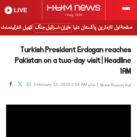
LIVE
7 Aug, 2026
صفحۂ اول
تازہ ترین
پاکستان
دنیا
ایران-اسرائیل جنگ
کھیل
انٹرٹینمنٹ
Turkish President Erdogan reaches
Pakistan on a two-day visit | Headline
1AM
|
شائع
February 13, 2025 2:04 AM
Abdur Razzaq Sial