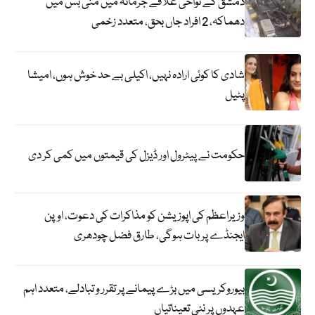
دمشق کے نواحی علاقے جرمانہ میں منی بس میں
دھماکہ، 2 افراد جاں بحق، متعدد زخمی
شادی کا کوئی ارادہ نہیں، اکیلی بے حد خوش ہوں، امیشا
پٹیل
حکومت نے پیٹرول اور ڈیزل کی قیمتوں میں کمی کر دی
وزیراعظم کی اپوزیشن کو مذاکرات کی دعوت، اوپن
ایجنڈے پر بات ہوگی، طارق فضل چودھری
بیوروکریسی میں بڑے پیمانے پر تقرر و تبادلے، متعدد اہم
عہدوں پر نئی تعیناتیاں