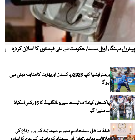
پیٹرول مہنگا، ڈیزل سستا، حکومت نے نئی قیمتوں کا اعلان کر دیا
پنج
ویمنز ایشیا کپ 2026، پاکستان اور بھارت کا مقابلہ دبئی میں
ہو گا
پاکستان کیخلاف ٹیسٹ سیریز ، انگلینڈ کا 16 رکنی اسکواڈ
سامنے آ گیا
فیلڈ مارشل سید عاصم منیر اور صومالیہ کے وزیر دفاع کی
ملاقات، دفاعی تعاون اور استعدادِ کار بڑھانے کے عزم کا اعادہ