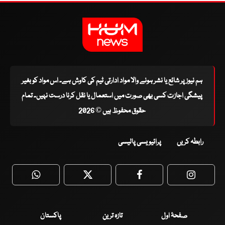
ہم نیوز پر شائع یا نشر ہونے والا مواد ادارتی ٹیم کی کاوش ہے۔ اس مواد کو بغیر
پیشگی اجازت کسی بھی صورت میں استعمال یا نقل کرنا درست نہیں۔ تمام
حقوق محفوظ ہیں © 2026
رابطہ کریں
پرائیویسی پالیسی
WhatsApp
Twitter
Facebook
Faceboo
صفحۂ اول
تازہ ترین
پاکستان