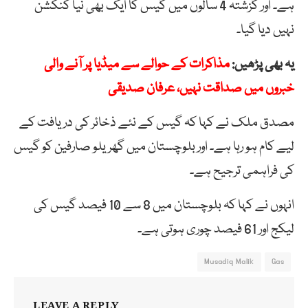
ہے۔ اور گزشتہ 4 سالوں میں گیس کا ایک بھی نیا کنکشن
نہیں دیا گیا۔
یہ بھی پڑھیں:
مذاکرات کے حوالے سے میڈیا پر آنے والی
خبروں میں صداقت نہیں، عرفان صدیقی
مصدق ملک نے کہا کہ گیس کے نئے ذخائر کی دریافت کے
لیے کام ہو رہا ہے۔ اور بلوچستان میں گھریلو صارفین کو گیس
کی فراہمی ترجیح ہے۔
انہوں نے کہا کہ بلوچستان میں 8 سے 10 فیصد گیس کی
لیکج اور 61 فیصد چوری ہوتی ہے۔
Musadiq Malik
Gas
LEAVE A REPLY