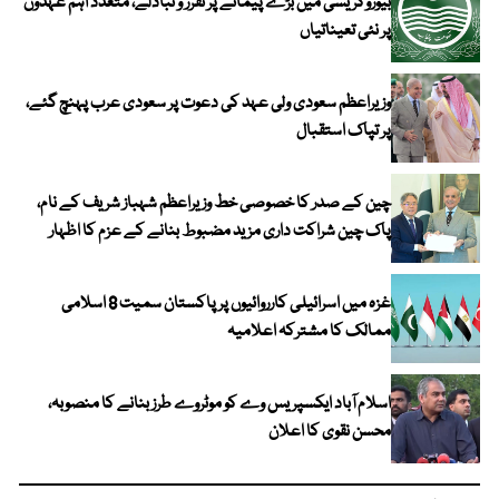
بیوروکریسی میں بڑے پیمانے پر تقرر و تبادلے، متعدد اہم عہدوں
پر نئی تعیناتیاں
وزیراعظم سعودی ولی عہد کی دعوت پر سعودی عرب پہنچ گئے،
پر تپاک استقبال
چین کے صدر کا خصوصی خط وزیراعظم شہباز شریف کے نام،
پاک چین شراکت داری مزید مضبوط بنانے کے عزم کا اظہار
غزہ میں اسرائیلی کارروائیوں پر پاکستان سمیت 8 اسلامی
ممالک کا مشترکہ اعلامیہ
اسلام آباد ایکسپریس وے کو موٹروے طرز بنانے کا منصوبہ،
محسن نقوی کا اعلان