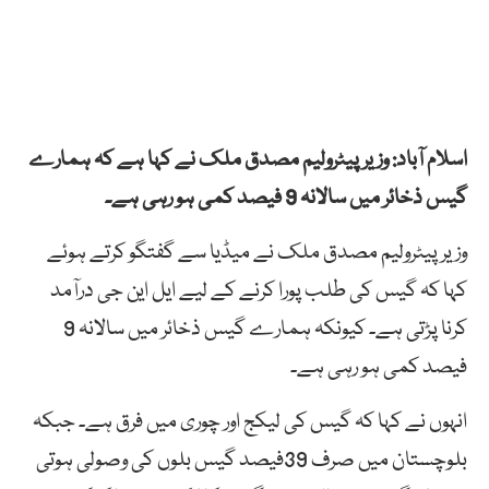
اسلام آباد: وزیر پیٹرولیم مصدق ملک نے کہا ہے کہ ہمارے
گیس ذخائر میں سالانہ 9 فیصد کمی ہو رہی ہے۔
وزیر پیٹرولیم مصدق ملک نے میڈیا سے گفتگو کرتے ہوئے
کہا کہ گیس کی طلب پورا کرنے کے لیے ایل این جی درآمد
کرنا پڑتی ہے۔ کیونکہ ہمارے گیس ذخائر میں سالانہ 9
فیصد کمی ہو رہی ہے۔
انہوں نے کہا کہ گیس کی لیکج اور چوری میں فرق ہے۔ جبکہ
بلوچستان میں صرف 39فیصد گیس بلوں کی وصولی ہوتی