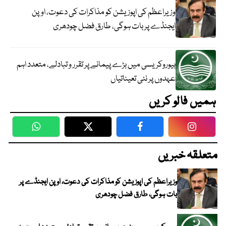
وزیراعظم کی اپوزیشن کو مذاکرات کی دعوت، اوپن
ایجنڈے پر بات ہوگی، طارق فضل چودھری
بیوروکریسی میں بڑے پیمانے پر تقرر و تبادلے، متعدد اہم
عہدوں پر نئی تعیناتیاں
ہمیں فالو کریں
WhatsApp
Twitter
Facebook
Faceboo
متعلقہ خبریں
وزیراعظم کی اپوزیشن کو مذاکرات کی دعوت، اوپن ایجنڈے پر
بات ہوگی، طارق فضل چودھری