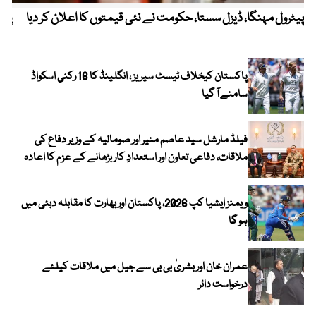
پیٹرول مہنگا، ڈیزل سستا، حکومت نے نئی قیمتوں کا اعلان کر دیا
پنج
پاکستان کیخلاف ٹیسٹ سیریز ، انگلینڈ کا 16 رکنی اسکواڈ
سامنے آ گیا
فیلڈ مارشل سید عاصم منیر اور صومالیہ کے وزیر دفاع کی
ملاقات، دفاعی تعاون اور استعدادِ کار بڑھانے کے عزم کا اعادہ
ویمنز ایشیا کپ 2026، پاکستان اور بھارت کا مقابلہ دبئی میں
ہو گا
عمران خان اور بشریٰ بی بی سے جیل میں ملاقات کیلئے
درخواست دائر