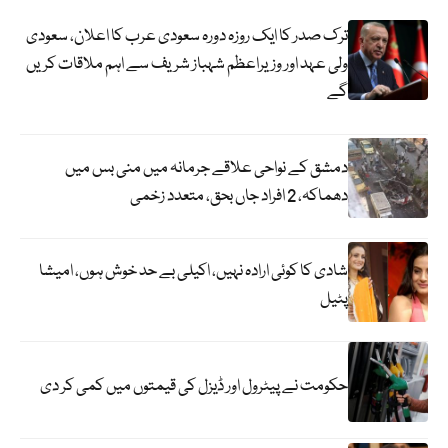
ترک صدر کا ایک روزہ دورہ سعودی عرب کا اعلان، سعودی
ولی عہد اور وزیراعظم شہباز شریف سے اہم ملاقات کریں
گے
دمشق کے نواحی علاقے جرمانہ میں منی بس میں
دھماکہ، 2 افراد جاں بحق، متعدد زخمی
شادی کا کوئی ارادہ نہیں، اکیلی بے حد خوش ہوں، امیشا
پٹیل
حکومت نے پیٹرول اور ڈیزل کی قیمتوں میں کمی کر دی