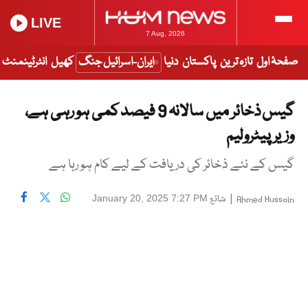
LIVE
7 Aug, 2026
صفحۂ اول
تازہ ترین
پاکستان
دنیا
ایران-اسرائیل جنگ
کھیل
انٹرٹینمنٹ
گیس ذخائر میں سالانہ 9 فیصد کمی ہو رہی ہے،
وزیر پیٹرولیم
گیس کے نئے ذخائر کی دریافت کے لیے کام ہو رہا ہے
|
شائع
January 20, 2025 7:27 PM
Ahmed Hussain