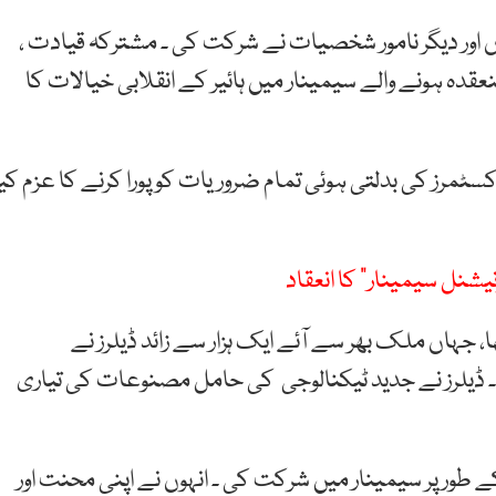
وں اور دیگر نامور شخصیات نے شرکت کی ۔ مشترکہ قیادت ،
دہ ہونے والے سیمینار میں ہائیر کے انقلابی خیالات کا
 کسٹمرز کی بدلتی ہوئی تمام ضروریات کو پورا کرنے کا عزم کی
نیشنل سیمینار” کا انعقاد
ا، جہاں ملک بھر سے آئے ایک ہزار سے زائد ڈیلرز نے
۔ ڈیلرز نے جدید ٹیکنالوجی کی حامل مصنوعات کی تیاری
ور پر سیمینار میں شرکت کی ۔ انہوں نے اپنی محنت اور