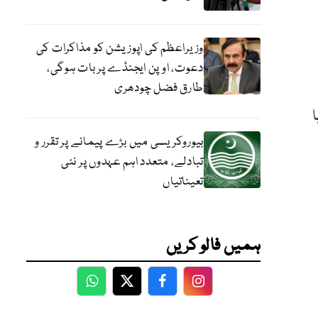
وزیراعظم کی اپوزیشن کو مذاکرات کی
دعوت، اوپن ایجنڈے پر بات ہوگی،
طارق فضل چودھری
ا
بیوروکریسی میں بڑے پیمانے پر تقرر و
تبادلے، متعدد اہم عہدوں پر نئی
تعیناتیاں
ہمیں فالو کریں
WhatsApp
Twitter
Facebook
Facebook