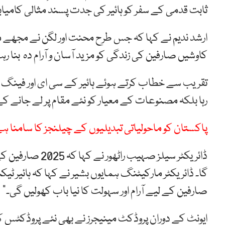
ثابت قدمی کے سفر کو ہائیر کی جدت پسند مثالی کامیابیو
ارشد ندیم نے کہا کہ جس طرح محنت اور لگن نے مجھے می
کاوشیں صارفین کی زندگی کو مزید آسان و آرام دہ بنا رہ
رہا بلکہ مصنوعات کے معیار کو نئے مقام پر لے جانے ک
پاکستان کو ماحولیاتی تبدیلیوں کے چیلنجز کا سامنا
ڈائریکٹر سیلز صہی
گا۔ ڈائریکٹر مارکیٹنگ ہمایوں بشیر نے کہا کہ ہائیر ٹ
صارفین کے لیے آرام اور سہولت کا نیا باب کھولیں گی۔”
ایونٹ کے دوران پروڈکٹ مینیجرز نے بھی نئے پروڈکٹس کے 