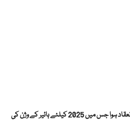
لاہور میں ہائیر ( Haier ) برانڈ سیمینار 2025 کا انعقاد ہوا جس میں 2025 کیلئے ہائیر کے وژن کی