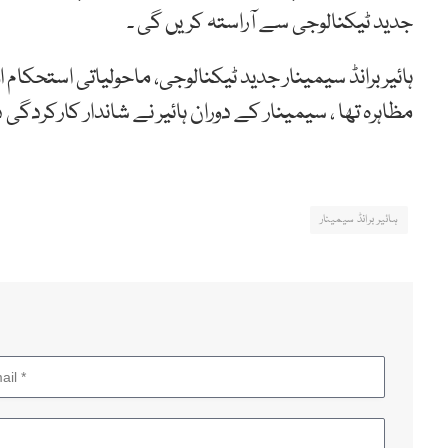
جدید ٹیکنالوجی سے آراستہ کریں گی ۔
ہائیر برانڈ سیمینار جدید ٹیکنالوجی، ماحولیاتی استحکا
مظاہرہ تھا ، سیمینار کے دوران ہائیر نے شاندار کارکردگی دک
ہائیر برانڈ سیمینار