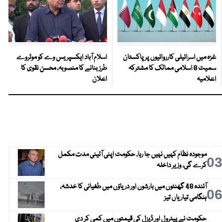
غزہ میں اسرائیلی کارروائیوں پر پاکستان
اسلام آباد ایکسپریس وے کو موٹروے
سمیت 8 اسلامی ممالک کا مشترکہ
طرز بنانے کا منصوبہ، محسن نقوی کا
اعلامیہ
اعلان
موجودہ نظام کہیں نہیں جا رہا، حکومت اپنی آئینی مدت مکمل
0
کرے گی، وزیر داخلہ
آئندہ 48 گھنٹوں میں بارشوں اور دریاؤں میں طغیانی کا خدشہ،
0
ہنگامی تیاریاں تیز
حکومت نے پیٹرول اور ڈیزل کی قیمتوں میں کمی کر دی