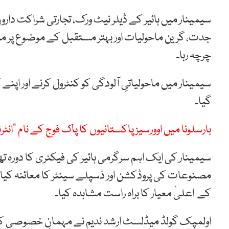
سیمینار میں ہائیر کے ڈیلر نیٹ ورک، تجارتی شراکت دار
جدت، گرین ماحولیات اور بہتر مستقبل کے موضوع پر منعق
چرچہ رہا۔
سیمینار میں ماحولیاتیِ آلودگی کو کنٹرول کرنے اور اپنے
گیا۔
بارسلونا میں اوورسیز پاکستانیوں کا پاک فوج کے نام “انٹر
سیمینار کی ایک اہم سرگرمی ہائیر کی فیکٹری کا دورہ تھ
مصنوعات کی پروڈکشن اور ڈسپلے سینٹر کا معائنہ کیا
کے اعلیٰ معیار کا براہ راست مشاہدہ کیا۔
اولمپک گولڈ میڈلسٹ ارشد ندیم نے مہمانِ خصوصی کے ط