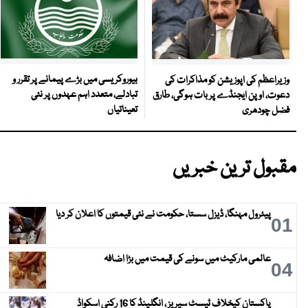
بیوروکریسی میں بڑے پیمانے پر تقرر و
وزیراعظم کی اپوزیشن کو مذاکرات کی
تبادلے، متعدد اہم عہدوں پر نئی
دعوت، اوپن ایجنڈے پر بات ہوگی، طارق
تعیناتیاں
فضل چودھری
مقبول ترین خبریں
پیٹرول مہنگا، ڈیزل سستا، حکومت نے نئی قیمتوں کا اعلان کر دیا
01
عالمی مارکیٹ میں سونے کی قیمت میں بڑا اضافہ
04
پاکستان کیخلاف ٹیسٹ سیریز ، انگلینڈ کا 16 رکنی اسکواڈ