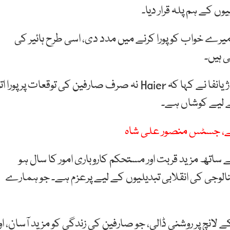
ں کے ہم پلہ قرار دیا۔
رے خواب کو پورا کرنے میں مدد دی، اسی طرح ہائیر کی
ی ہیں۔
تقریب سے خطاب کرتے ہوئے ہائیر کے سی ای اور فینگ ژیانفا نے کہا کہ Haier نہ صرف صارفین کی توقعات پر پورا ات
ے لیے کوشاں ہے۔
 ہے، جسٹس منصور علی شاہ
ب راٹھور نے کہا کہ 2025 صارفین کے ساتھ مزید قربت اور مستحکم کاروباری امور کا سال ہو
یکنالوجی کی انقلابی تبدیلیوں کے لیے پرعزم ہے۔ جو ہمارے
لانچ پر روشنی ڈالی، جو صارفین کی زندگی کو مزید آسان، او