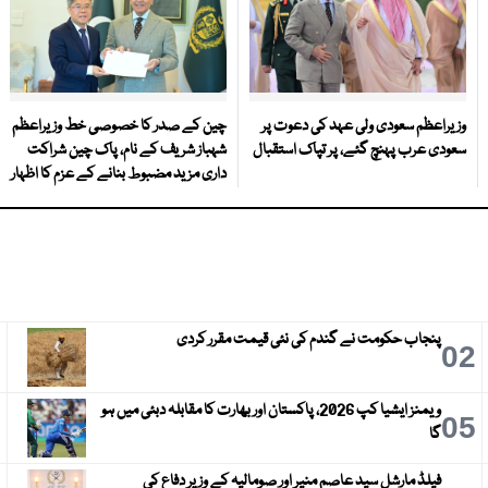
وزیراعظم سعودی ولی عہد کی دعوت پر
چین کے صدر کا خصوصی خط وزیراعظم
سعودی عرب پہنچ گئے، پر تپاک استقبال
شہباز شریف کے نام، پاک چین شراکت
داری مزید مضبوط بنانے کے عزم کا اظہار
پنجاب حکومت نے گندم کی نئی قیمت مقرر کردی
3
02
ویمنز ایشیا کپ 2026، پاکستان اور بھارت کا مقابلہ دبئی میں ہو
6
05
گا
فیلڈ مارشل سید عاصم منیر اور صومالیہ کے وزیر دفاع کی