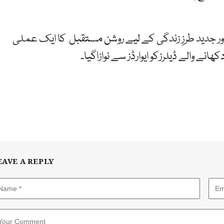
م اور جدید طرزِ زندگی کے لیے روشن مستقبل کا ایک عملی
ھانے والے ڈیلرزکو ایوارڈز سے نوازاگیا۔
EAVE A REPLY