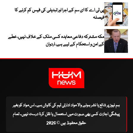
پی ٹی اے کا ای سم کے اجرا اور تبدیلی کی فیس کم کرنے کا
فیصلہ
مکہ مشترکہ دفاعی معاہدہ کسی ملک کے خلاف نہیں، خطے
کے امن و استحکام کے لیے ہے، اردوان
ہم نیوز پر شائع یا نشر ہونے والا مواد ادارتی ٹیم کی کاوش ہے۔ اس مواد کو بغیر
پیشگی اجازت کسی بھی صورت میں استعمال یا نقل کرنا درست نہیں۔ تمام
حقوق محفوظ ہیں © 2026