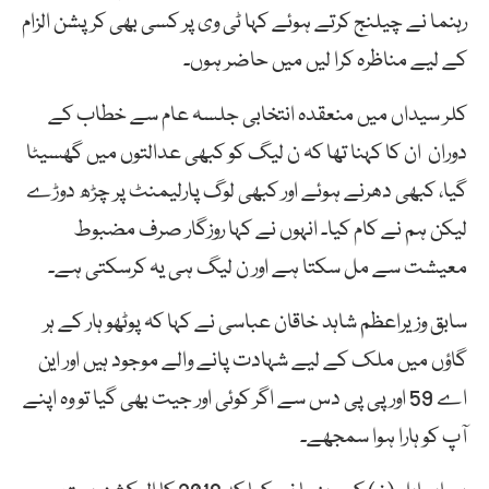
رہنما نے چیلنج کرتے ہوئے کہا ٹی وی پر کسی بھی کرپشن الزام
کے لیے مناظرہ کرا لیں میں حاضر ہوں۔
کلر سیداں میں منعقدہ انتخابی جلسہ عام سے خطاب کے
دوران ان کا کہنا تھا کہ ن لیگ کو کبھی عدالتوں میں گھسیٹا
گیا، کبھی دھرنے ہوئے اور کبھی لوگ پارلیمنٹ پر چڑھ دوڑے
لیکن ہم نے کام کیا۔ انہوں نے کہا روزگار صرف مضبوط
معیشت سے مل سکتا ہے اور ن لیگ ہی یہ کرسکتی ہے۔
سابق وزیراعظم شاہد خاقان عباسی نے کہا کہ پوٹھو ہار کے ہر
گاؤں میں ملک کے لیے شہادت پانے والے موجود ہیں اور این
اے 59 اور پی پی دس سے اگر کوئی اور جیت بھی گیا تو وہ اپنے
آپ کو ہارا ہوا سمجھے۔