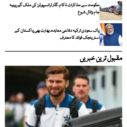
حکومت سے مذاکرات ناکام، گڈز ٹرانسپورٹرز کی ملک گیر پہیہ
جام ہڑتال شروع
پاک سعودی ترکیہ دفاعی معاہدہ، بھارت بھی پاکستان کے
اسٹریٹجک فوائد کا معترف
مقبول ترین خبریں