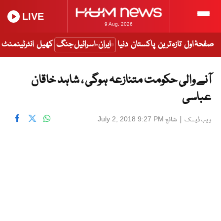
LIVE
9 Aug, 2026
صفحۂ اول
تازہ ترین
پاکستان
دنیا
ایران-اسرائیل جنگ
کھیل
انٹرٹینمنٹ
آنے والی حکومت متنازعہ ہوگی ، شاہد خاقان
عباسی
|
شائع
July 2, 2018 9:27 PM
ویب ڈیسک