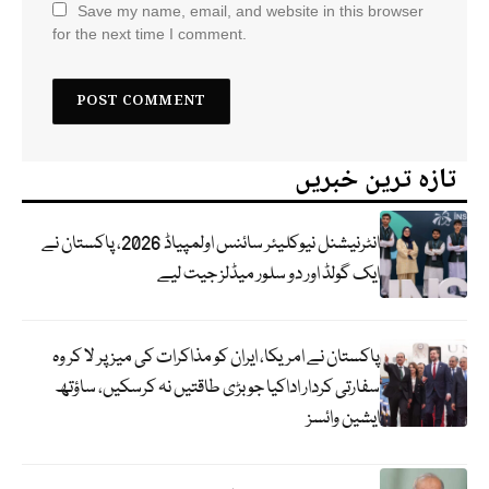
Save my name, email, and website in this browser
for the next time I comment.
تازہ ترین خبریں
انٹرنیشنل نیوکلیئر سائنس اولمپیاڈ 2026، پاکستان نے
ایک گولڈ اور دو سلور میڈلز جیت لیے
پاکستان نے امریکا، ایران کو مذاکرات کی میز پر لا کر وہ
سفارتی کردار اداکیا جو بڑی طاقتیں نہ کرسکیں، ساؤتھ
ایشین وائسز