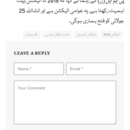
پی ایم ایل (ن) کے رہنما نے کہا کہ 2018 کا الیکشن بہت
اہمیت رکھتا ہے، یہ عوامی الیکشن ہے اور انشااللہ 25
جولائی کو فتح ہماری ہوگی۔
الیکشن 2018
الیکشن کمیشن
شاہد خاقان عباسی
کلرسیداں
LEAVE A REPLY