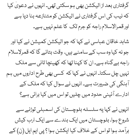
گرفتاری بعد از الیکشن بھی ہو سکتی تھی۔ انہوں نے دعویٰ کیا
کہ نیب کی اس گرفتاری نے الیکشن کو متنازعہ بنا دیا ہے
اور قمرالاسلام راجہ کو جرم تک کا علم نہیں ہے۔
شاہد خاقان عباسی نے کہا کہ جو الیکشن کمیشن نے کیا اور
جو نہ کیا وہ سب کے سامنے ہیں، وقت بتائے گا کہ قمرلاسلام
راجہ بےگناہ ہے۔ ان کا کہنا تھا کہ کھینچا تانی سے ملک
نہیں چل سکتا۔ انہوں نے کہا کہ کسی بھی طرح اداروں میں ہم
آہنگی کی ضرورت ہے۔ انہوں نے سوال کیا کہ ملک کے
ادارے آئینی حدود میں چلیں تو اس میں کیا برائی ہے؟
انہوں نے کہا یہ سلسلہ بلوچستان کی اسمبلی توڑنے سے
شروع ہوا، بلوچستان میں ایک بندے سے ایک ارب کیش
برآمد ہوا تو اس کے خلاف کیا ایکشن ہوا ؟ پی ایم ایل (ن) کے