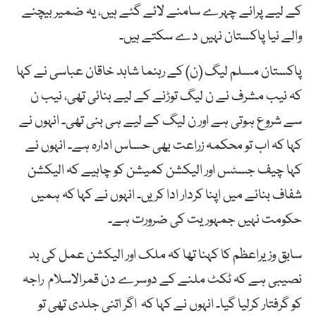
کے لیے پرانے چہرے سامنے لائے گئے ہیں، یہ ضمیر بیچنے
والے نیا پاکستان نہیں دے سکتے ہیں۔
پاکستان مسلم لیگ (ن) کے رہنما شاہد خاقان عباسی نے کہا
کہ نیب مشرف نے ن لیگ توڑنے کے لیے بنائی تھی، نیب ن
سے شروع ہوتی ہے اور ن لیگ کے لیے ہی بنی تھی۔ انہوں نے
کہا کہ اب تو محکمہ زراعت بھی حساس ادارہ ہے۔ انہوں نے
کہا چیف جسٹس اور الیکشن کمیشن کو چاہیے کہ الیکشن
شفاف بنانے میں اپنا کردار ادا کریں۔ انہوں نے کہا کہ ہمیں
حکومت نہیں جمہوریت کی ضرورت ہے۔
سابق وزیراعظم کا کہنا تھا کہ ملک اور الیکشن عمل کی بد
نصیبی ہے کہ ٹکٹ ملنے کے دوسرے دن قمرالاسلام راجہ
کو گرفتار کرلیا گیا۔ انہوں نے کہا کہ اگر اتنی جلدی تھی تو