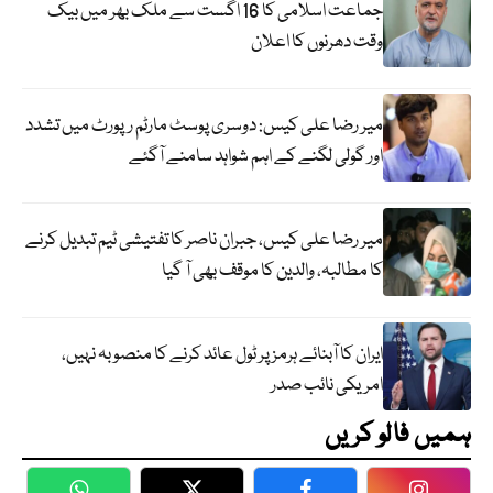
جماعت اسلامی کا 16 اگست سے ملک بھر میں بیک
وقت دھرنوں کا اعلان
میر رضا علی کیس: دوسری پوسٹ مارٹم رپورٹ میں تشدد
اور گولی لگنے کے اہم شواہد سامنے آگئے
میر رضا علی کیس، جبران ناصر کا تفتیشی ٹیم تبدیل کرنے
کا مطالبہ، والدین کا موقف بھی آ گیا
ایران کا آبنائے ہرمز پر ٹول عائد کرنے کا منصوبہ نہیں،
امریکی نائب صدر
ہمیں فالو کریں