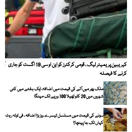
کیریبین پریمیئر لیگ ، قومی کرکٹرز کو این او سی 19 اگست کو جاری
آز
کرنے کا فیصلہ
چھی
ملک بھر میں آٹے کی قیمت میں اضافہ، ایک ہفتے میں کئی
شہروں میں 20 کلو تھیلا 100 روپے تک مہنگا
سونے کی قیمت میں مسلسل تیسرے روز بڑا اضافہ ، فی تولہ ریٹ
کہاں تک جا پہنچا؟