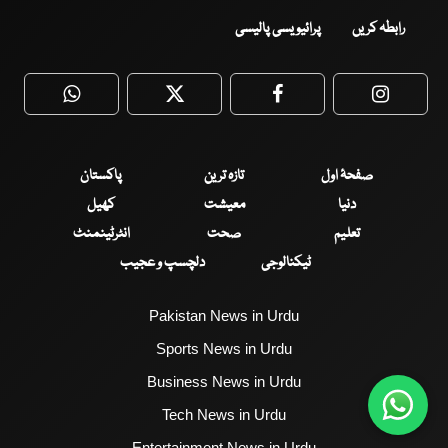
رابطہ کریں
پرائیویسی پالیسی
WhatsApp
Twitter
Facebook
Faceboo
صفحۂ اول
تازہ ترین
پاکستان
دنیا
معیشت
کھیل
تعلیم
صحت
انٹرٹینمنٹ
ٹیکنالوجی
دلچسپ و عجیب
Pakistan News in Urdu
Sports News in Urdu
Business News in Urdu
Tech News in Urdu
Entertainment News in Urdu