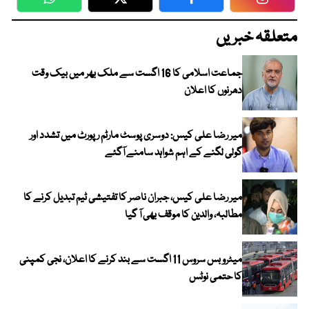
WhatsApp
Twitter
Facebook
Faceboo
متعلقہ خبریں
جماعت اسلامی کا 16 اگست سے ملک بھر میں بیک وقت
دھرنوں کا اعلان
میر رضا علی کیس: دوسری پوسٹ مارٹم رپورٹ میں تشدد اور
گولی لگنے کے اہم شواہد سامنے آگئے
میر رضا علی کیس، جبران ناصر کا تفتیشی ٹیم تبدیل کرنے کا
مطالبہ، والدین کا موقف بھی آ گیا
میٹرو بس سروس 11 اگست سے بند کرنے کا اعلان، نجی کمپنی
کا حتمی نوٹس