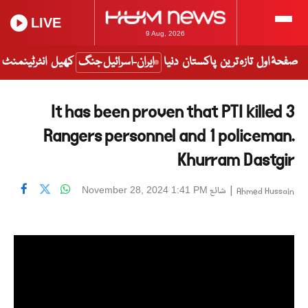
LIVE
9 Aug, 2026
صفحۂ اول
تازہ ترین
پاکستان
دنیا
ایران-اسرائیل جنگ
کھیل
انٹرٹینمنٹ
It has been proven that PTI killed 3
Rangers personnel and 1 policeman.
Khurram Dastgir
|
شائع
November 28, 2024 1:41 PM
Ahmed Hussain