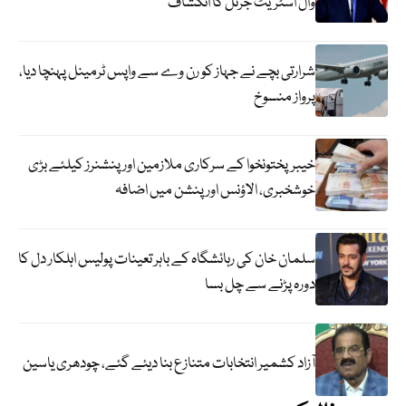
وال اسٹریٹ جرنل کا انکشاف
شرارتی بچے نے جہاز کو رن وے سے واپس ٹرمینل پہنچا دیا،
پرواز منسوخ
خیبرپختونخوا کے سرکاری ملازمین اور پنشنرز کیلئے بڑی
خوشخبری، الاؤنس اور پنشن میں اضافہ
سلمان خان کی رہائشگاہ کے باہر تعینات پولیس اہلکار دل کا
دورہ پڑنے سے چل بسا
آزاد کشمیر انتخابات متنازع بنا دیئے گئے، چودھری یاسین