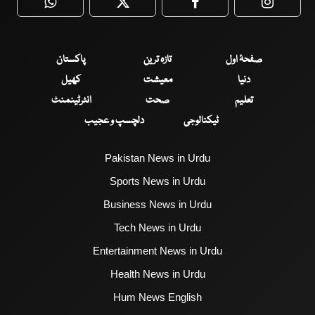
WhatsApp
Twitter
Facebook
Faceboo
صفحۂ اول
تازہ ترین
پاکستان
دنیا
معیشت
کھیل
تعلیم
صحت
انٹرٹینمنٹ
ٹیکنالوجی
دلچسپ و عجیب
Pakistan News in Urdu
Sports News in Urdu
Business News in Urdu
Tech News in Urdu
Entertainment News in Urdu
Health News in Urdu
Hum News English