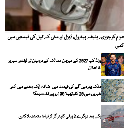
عوام کو جزوی ریلیف، پیٹرول، ڈیزل اور مٹی کے تیل کی قیمتوں میں
4 روز میں سونے کی قیمت میں بڑا اضافہ
کمی
ورلڈ کپ 2027 کے میزبان ممالک کے درمیان ٹی ٹوئنٹی سیریز
کا اعلان
ملک بھر میں آٹے کی قیمت میں اضافہ، ایک ہفتے میں کئی
شہروں میں 20 کلو تھیلا 100 روپے تک مہنگا
یکے بعد دیگرے 2 ہیلی کاپٹر گر کر تباہ؛ متعدد ہلاکتیں