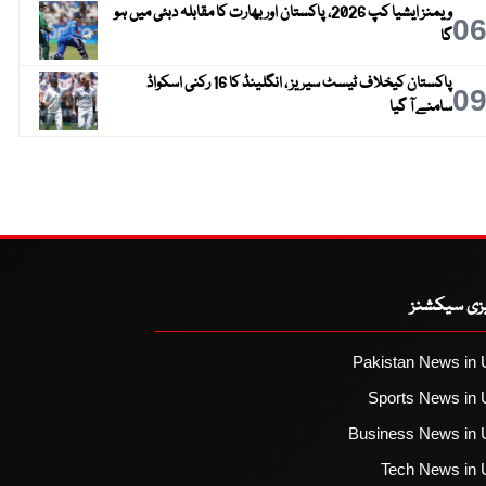
ویمنز ایشیا کپ 2026، پاکستان اور بھارت کا مقابلہ دبئی میں ہو
0
گا
پاکستان کیخلاف ٹیسٹ سیریز ، انگلینڈ کا 16 رکنی اسکواڈ
0
سامنے آ گیا
یزی سیکشنز
Pakistan News in 
Sports News in 
Business News in 
Tech News in 