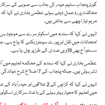
گورنر پنجاب سلیم حیدر کی جانب سے صوبے کے سرکاری 
مخالفت پر ردعمل دیتے ہوئے عظمی بخاری نے کہا کہ ح
مریم نواز اچھے سے جانتی ہیں۔
انہوں نے کہا کہ سندھ میں اسکولز سرے سے موجود ہی نہیں
سسٹم آج بھی 19ویں صدی کے طرز پر چل رہا ہے۔
عظمیٰ بخاری نے کہا کہ سندھ کے محکمہ تعلیم میں آئے
نشر ہوتی ہیں۔ جبکہ پنجاب کے 7 اضلاع شرح خواندگی میں آج بھی ٹاپ پر ہیں۔
انہوں نے کہا کہ کراچی کے 2 علاقو
میں تعلیم کا معیار بہتر ہونے کے باعث سرکاری اسکولو