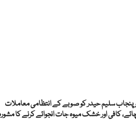
نر پنجاب سلیم حیدر کو صوبے کے انتظامی معاملات
ائے، کافی اور خشک میوہ جات انجوائے کرنے کا مشورہ