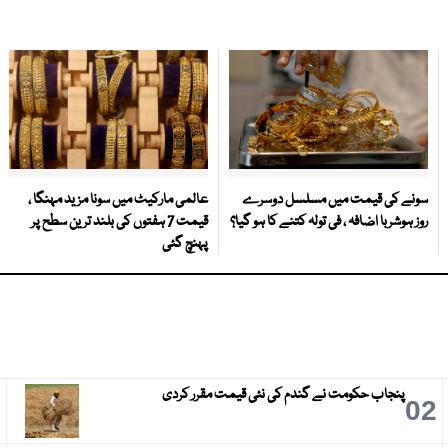
سونے کی قیمت میں مسلسل دوسرے
عالمی مارکیٹ میں سونا مزید مہنگا ،
روز ہوشربا اضافہ ، فی تولہ کتنے کا ہو گیا؟
قیمت 7 ہفتوں کی بلند ترین سطح پر
پہنچ گئی
پنجاب حکومت نے گندم کی نئی قیمت مقرر کردی
3
02