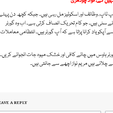
کہیں گے، فواد چودھری
پ ٹاپ، وظائف اور اسکوٹیز مل رہی ہیں۔ جبکہ کچھ دن پہلے
 سنی ہیں۔ جو کام تحریک انصاف کرتی ہے۔ اب وہ گورنر
آپکو یاد کرانا پڑتا ہے کہ آپ گورنر ہیں۔ انتظامی معاملات
ورنر ہاوس میں چائے کافی اور خشک میوہ جات انجوائے کریں۔
لانے ہیں مریم نواز اچھے سے جانتی ہیں۔
EAVE A REPLY