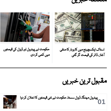
متعلقہ خبریں
حکومت نے پیٹرول اور ڈیزل کی قیمتوں
اسٹاک ایکسچینج میں کاروبار کا منفی
میں کمی کر دی
آغاز ، ڈالر کی قیمت گر گئی
مقبول ترین خبریں
پیٹرول مہنگا، ڈیزل سستا، حکومت نے نئی قیمتوں کا اعلان کر دیا
01