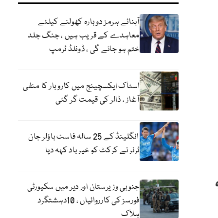
آبنائے ہرمز دوبارہ کھولنے کیلئے
معاہدے کے قریب ہیں ، جنگ جلد
ختم ہو جائے گی ، ڈونلڈ ٹرمپ
اسٹاک ایکسچینج میں کاروبار کا منفی
آغاز ، ڈالر کی قیمت گر گئی
انگلینڈ کے 25 سالہ فاسٹ باؤلر جان
ٹرنر نے کرکٹ کو خیر باد کہہ دیا
جنوبی وزیرستان اور دیر میں سکیورٹی
فورسز کی کارروائیاں ، 10دہشتگرد
ہلاک