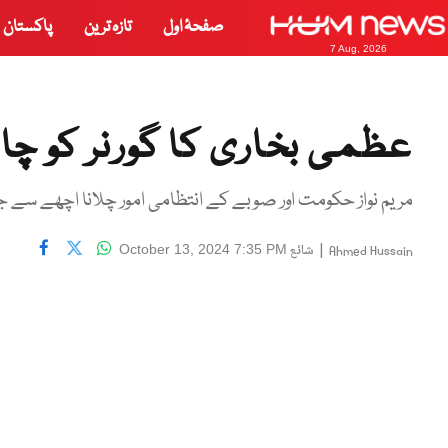
صفحۂ اول
تازہ ترین
پاکستان
7 Aug, 2026
عظمی بخاری کا گورنر کو چائ
مریم نواز حکومت اور صوبے کے انتظامی امور چلانا اچھے سے جا
|
شائع
October 13, 2024 7:35 PM
Ahmed Hussain