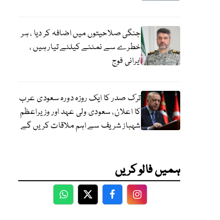
جنگی صلاحیتوں میں اضافہ کر دیا ، ہر
خطرے سے نمٹنے کیلئے تیار ہیں ،
ایرانی فوج
ترک صدر کا ایک روزہ دورہ سعودی عرب
کا اعلان، سعودی ولی عہد اور وزیراعظم
شہباز شریف سے اہم ملاقات کریں گے
ہمیں فالو کریں
WhatsApp
Twitter
Facebook
Facebook