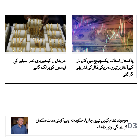
پاکستان اسٹاک ایکسچینج میں کاروبار
خریداروں کیلئے بری خبر ، سونے کی
کے آغاز پر تیزی،امریکی ڈالر کی قدر بھی
قیمتوں کو پر لگ گئے
گر گئی
موجودہ نظام کہیں نہیں جا رہا، حکومت اپنی آئینی مدت مکمل
0
کرے گی، وزیر داخلہ