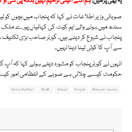
یہ بھی پڑھیں:
ہم اسے آئینی ترامیم نہیں بلکہ پی سی او 
صوبائی وزیر اطلاعات نے کہا کہ پنجاب میں بچوں کو لی
سندھ میں ہونے والے ایم کیٹ کی کہانیاں پورے ملک نے
پنجاب نے شروع کر دیئے ہیں۔ گورنر صاحب بڑی تکلیف سے 
سے آپ کا کوئی لینا دینا نہیں۔
انہوں نے گورنر پنجاب کو مشورہ دیتے ہوئے کہا کہ آپ گ
حکومت کیسے چلانی ہے صوبے کے انتظامی امور کیسے چ
Uzma Bukhari
Sindh
School
Punjab
Maryam nawaz