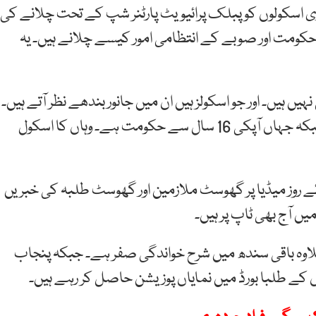
اسکولوں کو پبلک پرائیویٹ پارٹنر شپ کے تحت چلانے کی
کومت اور صوبے کے انتظامی امور کیسے چلانے ہیں۔ یہ
 ہیں۔ اور جو اسکولز ہیں ان میں جانور بندھے نظر آتے ہیں۔
امتحانات میں نقل اور پورے سینٹرز بکنے کا رواج ہے۔ جبکہ جہاں آپکی 16 سال سے حکومت ہے۔ وہاں کا اسکول
 روز میڈیا پر گھوسٹ ملازمین اور گھوسٹ طلبہ کی خبریں
ں اور حیدرآباد کے علاوہ باقی سندھ میں شرح خواندگی صفر ہے۔ جبکہ پنجاب
ں کے طلبا بورڈ میں نمایاں پوزیشن حاصل کر رہے ہیں۔