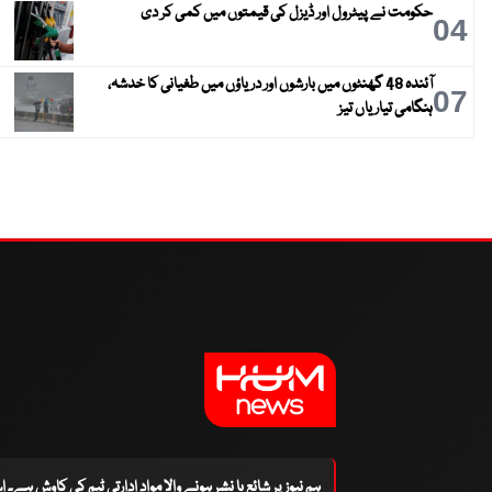
حکومت نے پیٹرول اور ڈیزل کی قیمتوں میں کمی کر دی
04
آئندہ 48 گھنٹوں میں بارشوں اور دریاؤں میں طغیانی کا خدشہ،
07
ہنگامی تیاریاں تیز
ہم نیوز پر شائع یا نشر ہونے والا مواد ادارتی ٹیم کی کاوش ہے۔ 