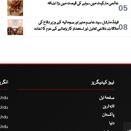
عالمی مارکیٹ میں سونے کی قیمت میں بڑا اضافہ
6
05
فیلڈ مارشل سید عاصم منیر اور صومالیہ کے وزیر دفاع کی
9
08
ملاقات، دفاعی تعاون اور استعدادِ کار بڑھانے کے عزم کا اعادہ
نیوز کیٹیگریز
انگر
صفحۂ اول
Urdu
تازہ ترین
Urdu
پاکستان
Urdu
دنیا
Urdu
اس