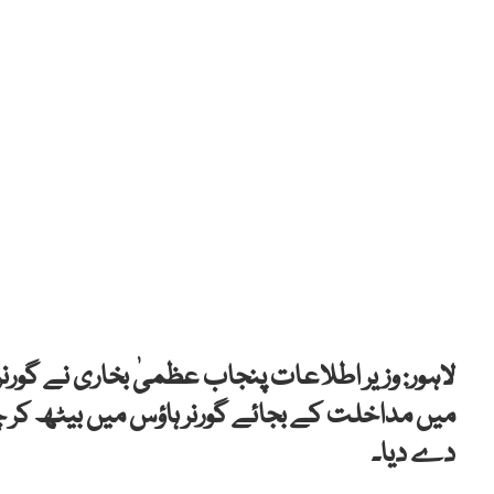
لاہور: وزیر اطلاعات پنجاب عظمیٰ بخاری نے گور
میں مداخلت کے بجائے گورنر ہاؤس میں بیٹھ کر چ
دے دیا۔