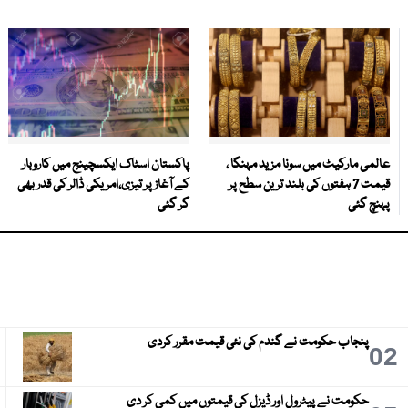
عالمی مارکیٹ میں سونا مزید مہنگا ،
پاکستان اسٹاک ایکسچینج میں کاروبار
قیمت 7 ہفتوں کی بلند ترین سطح پر
کے آغاز پر تیزی،امریکی ڈالر کی قدر بھی
پہنچ گئی
گر گئی
پنجاب حکومت نے گندم کی نئی قیمت مقرر کردی
3
02
حکومت نے پیٹرول اور ڈیزل کی قیمتوں میں کمی کر دی