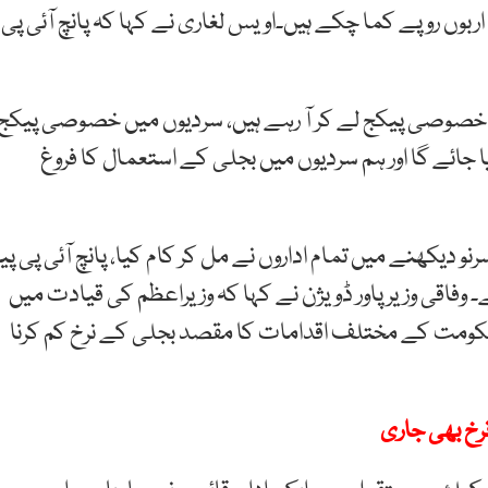
ی اربوں روپے کما چکے ہیں۔اویس لغاری نے کہا کہ پانچ آئی پی
ے خصوصی پیکج لے کر آ رہے ہیں، سردیوں میں خصوصی پیکج
سے 30 روپے تک کم کر دیا جائے گا اور ہم سردیوں میں بجلی کے استعمال کا فروغ
نو دیکھنے میں تمام اداروں نے مل کر کام کیا، پانچ آئی پی پیز
وفاقی وزیر پاور ڈویژن نے کہا کہ وزیراعظم کی قیادت میں
کومت کے مختلف اقدامات کا مقصد بجلی کے نرخ کم کرنا
رخ بھی جاری