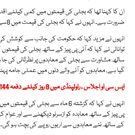
ان کا کہنا تھا کہ بجلی کی قیمتوں میں کمی کیلئے ا
ضرورت ہے۔ انہوں نے کہا کہ بجلی کی قیمت میں 8سے 10روپے فی یونٹ کمی کیلئے کوشاں ہیں۔
انہوں نے مزید کہا کہ حکومت کی جانب سے کوشش کی جا
توانائی نے کہا کہ آئی پی پیز کے ساتھ بجلی کی قیمتو
گیا ہے، معاہدوں کو آنے والے دنوں میں عملی جامہ پہن
ایس سی او اجلاس ، راولپنڈی میں 8 روز کیلئے دفعہ 144 نافذ
انہوں نے کہا کہ گزشتہ 6 ماہ سے بجلی
کے ساتھ نئے معاہدوں سے اربوں روپے کی بچت ہو گی۔