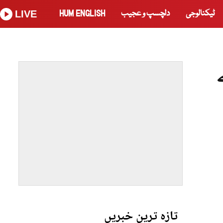
ٹیکنالوجی
دلچسپ و عجیب
HUM ENGLISH
LIVE
3 روپے
تازہ ترین خبریں