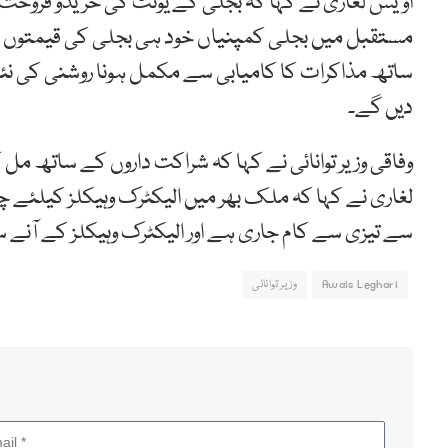
اویس لغاری نے کہا کہ بجلی کے یونٹ کی خریدو فروخت کی
مستقبل میں بجلی کمپنیاں خود ہی بجلی کی قیمتوں میں
ساتھ مذاکرات کا کامیابی سے مکمل ہونا روشنی کی نئ
دیں گے۔
وفاقی وزیر توانائی نے کہا کہ شراکت داروں کے ساتھ مل
لغاری نے کہا کہ ملک بھر میں الیکٹرک وہیکلز کیلئے 
سے تیزی سے کام جاری ہے اور الیکٹرک وہیکلز کے آنے 
Awais Leghari
وزیر توانائی