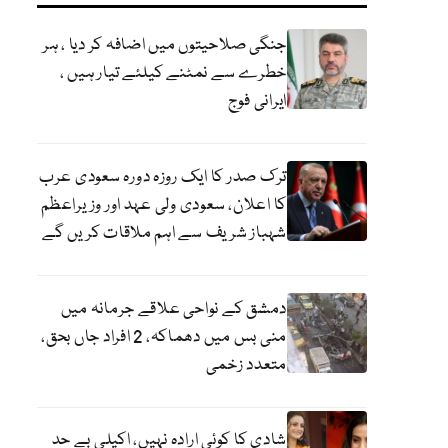
جنگی صلاحیتوں میں اضافہ کر دیا ، ہر
خطرے سے نمٹنے کیلئے تیار ہیں ،
ایرانی فوج
ترک صدر کا ایک روزہ دورہ سعودی عرب
کا اعلان، سعودی ولی عہد اور وزیراعظم
شہباز شریف سے اہم ملاقات کریں گے
دمشق کے نواحی علاقے جرمانہ میں
منی بس میں دھماکہ، 2 افراد جاں بحق،
متعدد زخمی
شادی کا کوئی ارادہ نہیں، اکیلی بے حد