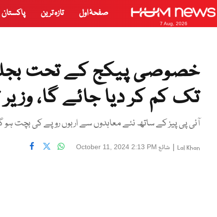
صفحۂ اول
تازہ ترین
پاکستان
7 Aug, 2026
تک کم کر دیا جائے گا، وزیر ت
آئی پی پیز کے ساتھ نئے معاہدوں سے اربوں روپے کی بچت ہو گ
|
شائع
October 11, 2024 2:13 PM
Lal Khan