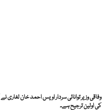
وفاقی وزیر توانائی سردار اویس احمد خان لغاری 
کی اولین ترجیح ہے۔