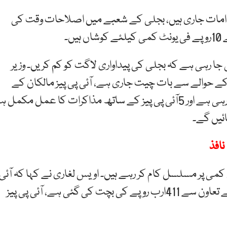
قدامات جاری ہیں، بجلی کے شعبے میں اصلاحات وقت کی
 رہی ہے کہ بجلی کی پیداواری لاگت کو کم کریں۔ وزیر
ں کے حوالے سے بات چیت جاری ہے، آئی پی پیز مالکان کے
ساتھ مشاورت سے بجلی کے معاہدوں پر نظرثانی کی جا رہی ہے اور 5آئی پی پیز کے ساتھ مذاکرات کا عمل مکمل ہ
ائیں گے۔
 کی قیمتوں میں کمی پر مسلسل کام کر رہے ہیں۔ اویس لغاری نے کہا کہ آئی
پی پیز کے ساتھ معاہدہ کو ازسرنو دیکھنے سے اور عوام کے تعاون سے 411ارب روپے کی بچت کی گئی ہے، آئی پی پیز