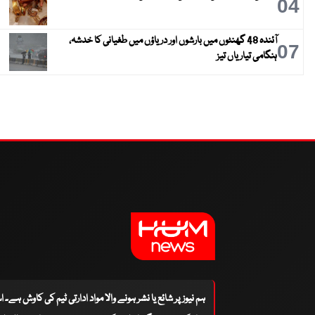
04
آئندہ 48 گھنٹوں میں بارشوں اور دریاؤں میں طغیانی کا خدشہ،
07
ہنگامی تیاریاں تیز
ہم نیوز پر شائع یا نشر ہونے والا مواد ادارتی ٹیم کی کاوش ہے۔ 