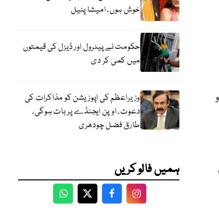
خوش ہوں، امیشا پٹیل
حکومت نے پیٹرول اور ڈیزل کی قیمتوں
میں کمی کر دی
و
وزیراعظم کی اپوزیشن کو مذاکرات کی
دعوت، اوپن ایجنڈے پر بات ہوگی،
طارق فضل چودھری
ہمیں فالو کریں
WhatsApp
Twitter
Facebook
Facebook