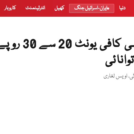
دنیا
ایران-اسرائیل جنگ
کھیل
انٹرٹینمنٹ
کاروبار
خصوصی پیکج کے تحت بجلی کافی یونٹ 20 سے 0
وانائی
ی، اویس لغاری