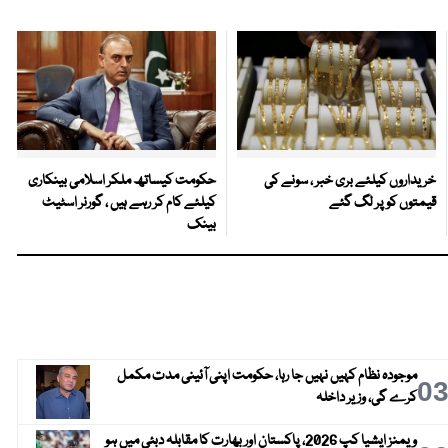
خریداروں کیلئے بری خبر ، سونے کی
حکومت کیساتھ ملکر اسلامی بینکاری
قیمتوں کو پر لگ گئے
کیلئے کام کر رہے ہیں ، گورنر اسٹیٹ
بینک
موجودہ نظام کہیں نہیں جا رہا، حکومت اپنی آئینی مدت مکمل
0
کرے گی، وزیر داخلہ
ویمنز ایشیا کپ 2026، پاکستان اور بھارت کا مقابلہ دبئی میں ہو