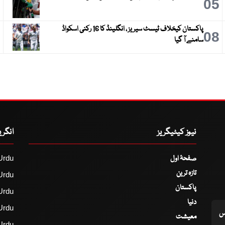
6
05
پاکستان کیخلاف ٹیسٹ سیریز ، انگلینڈ کا 16 رکنی اسکواڈ
9
08
سامنے آ گیا
نیوز کیٹیگریز
انگر
صفحۂ اول
Urdu
تازہ ترین
Urdu
پاکستان
Urdu
دنیا
Urdu
اس
معیشت
Urdu