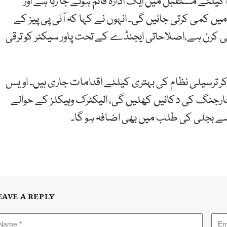
لئے مستقبل میں ایک ادارہ قائم ہونے جا رہا ہے اور
 کمی کرتی جائیں گی۔ انہوں نے کہا کہ آئی پی پیز کے
ی کرن ہے،اصلاحاتی ایجنڈے کے تحت پاور سیکٹر کو ترقی
 کر ترسیلی نظام کی بہتری کیلئے اقدامات جاری ہیں۔ اویس
چارجنگ کی دکانیں کھلیں گی، الیکٹرک وہیکلز کے حوالے
سے بجلی کی طلب میں بھی اضافہ ہو گا۔
EAVE A REPLY