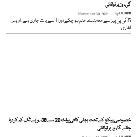
گی، وزیر توانائی
November 30, 2024
By
LAL KHAN
5 آئی پی پیز سے معاہدے ختم ہو چکے اور 11 سے بات جاری ہے، اویس
لغاری
خصوصی پیکج کے تحت بجلی کافی یونٹ 20 سے 30 روپے تک کم کر دیا
جائے گا، وزیر توانائی
LAL KHAN