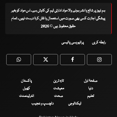
ہم نیوز پر شائع یا نشر ہونے والا مواد ادارتی ٹیم کی کاوش ہے۔ اس مواد کو بغیر
پیشگی اجازت کسی بھی صورت میں استعمال یا نقل کرنا درست نہیں۔ تمام
حقوق محفوظ ہیں © 2026
رابطہ کریں
پرائیویسی پالیسی
WhatsApp
Twitter
Facebook
Faceboo
صفحۂ اول
تازہ ترین
پاکستان
دنیا
معیشت
کھیل
تعلیم
صحت
انٹرٹینمنٹ
ٹیکنالوجی
دلچسپ و عجیب