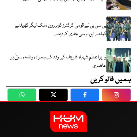
پی سی بی نے قومی کرکٹرز کو بیرون ملک لیگز کھیلنے
کیلئے این او سی جاری کر دیئے
وزیر اعظم شہباز شریف کی وفد کے ہمراہ روضہ رسولؐ پر
حاضری
ہمیں فالو کریں
WhatsApp
Twitter
Facebook
Faceboo