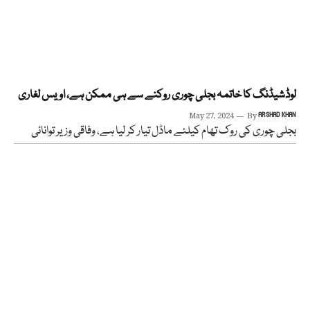
لوڈشیڈنگ کا خاتمہ بجلی چوری روکنے سے ہی ممکن ہے، اویس لغاری
May 27, 2024
By
ARSHAD KHAN
بجلی چوری کی روک تھام کیلئے ماڈل تیار کر لیا ہے، وفاقی وزیر توانائی