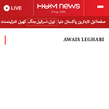
LIVE
8 Aug, 2026
صفحۂ اول
تازہ ترین
پاکستان
دنیا
ایران-اسرائیل جنگ
کھیل
انٹرٹینمنٹ
AWAIS LEGHARI