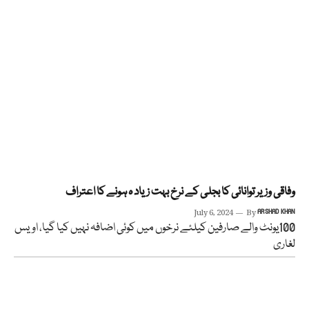
وفاقی وزیر توانائی کا بجلی کے نرخ بہت زیاد ہ ہونے کا اعتراف
July 6, 2024
By
ARSHAD KHAN
100یونٹ والے صارفین کیلئے نرخوں میں کوئی اضافہ نہیں کیا گیا، اویس
لغاری