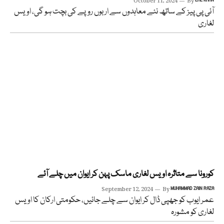
October 11, 2024
By
آئی پی پیز کے ساتھ نئے معاہدوں سے اربوں روپے کی بچت ہو گی، اویس
لغاری
کورونا سے متاثرہ اویس لغاری ماسک پہن کر ایوان میں چلے آئے
September 12, 2024
By
MUHAMMAD ZAIN RAZA
عمر ایوب کو جھپی ڈال کر ایوان سے چلے جائیں، حکومتی ارکان کا اویس
لغاری کو مشورہ