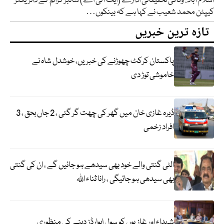
اسلام آباد: وفاقی تحقیقاتی ادارے (ایف آئی اے) سائبر کرائم کے ڈائریکٹر
کیپٹن محمد شعیب نے کہا ہے کہ بینکوں…
تازہ ترین خبریں
پاکستان کرکٹ چھوڑنے کی خبریں، خوشدل شاہ نے
خاموشی توڑ دی
ڈیرہ غازی خان میں گھر کی چھت گر گئی ، 2 جاں بحق ، 3
افراد زخمی
الٹی گنتی والے خود بھی سیدھے ہو جائیں گے ، ان کی گنتی
بھی سیدھی ہو جائیگی ، رانا ثناء اللہ
شہداء اور غازیوں کو سول ایوارڈز دینے کی منظوری