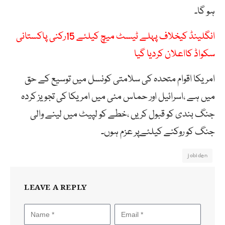
ہو گا۔
انگلینڈ کیخلاف پہلے ٹیسٹ میچ کیلئے 15رکنی پاکستانی
سکواڈ کااعلان کردیا گیا
امریکا اقوام متحدہ کی سلامتی کونسل میں توسیع کے حق
میں ہے ،اسرائیل اور حماس مئی میں امریکا کی تجویز کردہ
جنگ بندی کو قبول کریں ،خطے کو لپیٹ میں لینے والی
جنگ کو روکنے کیلئےپر عزم ہوں۔
jobiden
LEAVE A REPLY