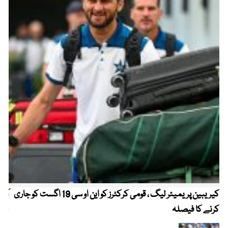
کیریبین پریمیئر لیگ ، قومی کرکٹرز کو این او سی 19 اگست کو جاری
آز
کرنے کا فیصلہ
چھی