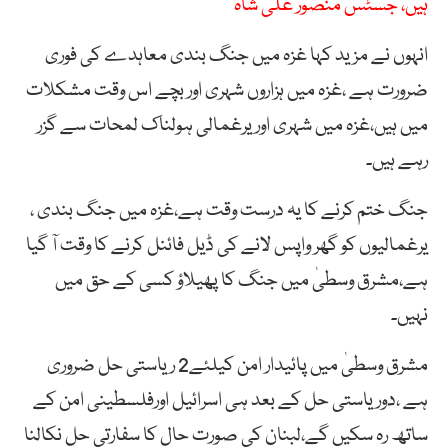
ہیں، جسٹس منصور علی شاہ
انہوں نے مزید کہا غزہ میں جنگ بندی معاہدے کی فوری
ضرورت ہے ،غزہ میں ہزاروں شہری اور بچے اس وقت مشکلات
میں ہیں،غزہ میں شہری اور یرغمالی ہولناک لمحات سے گزر
رہے ہیں۔
جنگ ختم کرنے کا یہ درست وقت ہے،غزہ میں جنگ بندی ،
یرغمالیوں کو گھر واپس لانے کی ڈیل فائنل کرنے کا وقت آ گیا
ہے،مشرق وسطیٰ میں جنگ کا پھیلاؤ کسی کے حق میں
نہیں۔
مشرق وسطیٰ میں پائیدار امن کیلئے2 ریاستی حل ضروری
ہے ،دوریاستی حل کے بعد ہی اسرائیل اورفلسطینی امن کے
ساتھ رہ سکیں گے،لبنان کی صورت حال کا سفارتی حل نکالنا