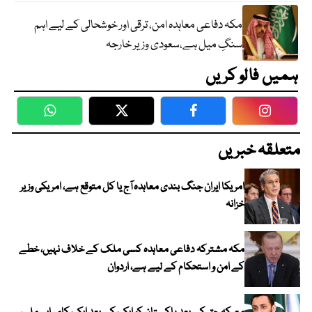
مکہ دفاعی معاہدہ امن، ترقی اور خوشحالی کے لیے اہم
سنگِ میل ہے،سعودی وزیر خارجہ
ہمیں فالو کریں
WhatsApp
Twitter
Facebook
Faceboo
متعلقہ خبریں
امریکا ایران جنگ بندی معاہدہ آج یا کل متوقع ہے، امریکی وزیر
خزانہ
مکہ مشترکہ دفاعی معاہدہ کسی ملک کے خلاف نہیں، خطے
کے امن و استحکام کے لیے ہے، اردوان