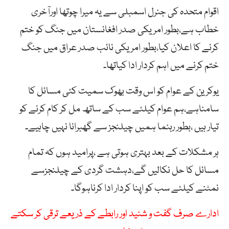
اقوام متحدہ کی جنرل اسمبلی سے یہ میرا چوتھا اورآخری
خطاب ہے،بطور امریکی صدر افغانستان میں جنگ کو ختم
کرنے کا اعلان کیا،بطور امریکی نائب صدر عراق میں جنگ
ختم کرنے میں اہم کردار ادا کیاتھا۔
یوکرین کے عوام کو اس وقت بھوک سمیت کئی مسائل کا
سامناہے،ہم عوام کیلئے سب کے ساتھ مل کر کام کرنے کو
تیار ہیں ،بطور رہنما ہمیں چیلنجز سے گھبرانا نہیں چاہیے۔
ہر مشکلات کے بعد بہتری ہوتی ہے ،پرامید ہوں کہ تمام
مسائل کا حل نکالیں گے،دہشت گردی کے چیلنجزسے
نمٹنے کیلئے سب کو اپنا کردار ادا کرناہوگا۔
ادارے صرف گفت و شنید اور رابطے کے ذریعے ترقی کر سکتے