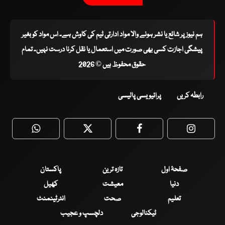
ہم نیوز پر شائع یا نشر ہونے والا مواد ادارتی ٹیم کی کاوش ہے۔ اس مواد کو بغیر
پیشگی اجازت کسی بھی صورت میں استعمال یا نقل کرنا درست نہیں۔ تمام
حقوق محفوظ ہیں © 2026
رابطہ کریں
پرائیویسی پالیسی
WhatsApp
Twitter
Facebook
Faceboo
صفحۂ اول
تازہ ترین
پاکستان
دنیا
معیشت
کھیل
تعلیم
صحت
انٹرٹینمنٹ
ٹیکنالوجی
دلچسپ و عجیب