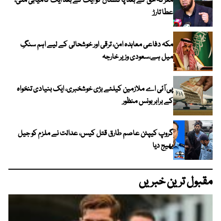
معرکہ حق کے بعد پاکستان کو ایک کے بعد ایک کامیابی ملی،
عطا تارڑ
مکہ دفاعی معاہدہ امن، ترقی اور خوشحالی کے لیے اہم سنگِ
میل ہے،سعودی وزیر خارجہ
پی آئی اے ملازمین کیلئے بڑی خوشخبری، ایک بنیادی تنخواہ
کے برابر بونس منظور
گروپ کیپٹن عاصم طارق قتل کیس، عدالت نے ملزم کو جیل
بھیج دیا
مقبول ترین خبریں