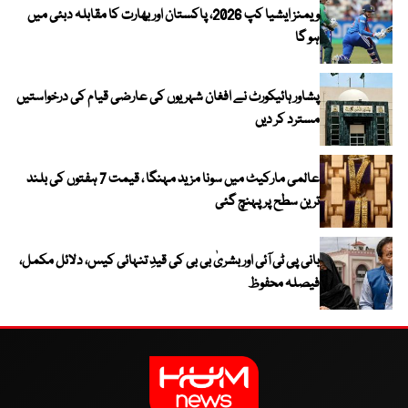
ویمنز ایشیا کپ 2026، پاکستان اور بھارت کا مقابلہ دبئی میں
ہو گا
پشاور ہائیکورٹ نے افغان شہریوں کی عارضی قیام کی درخواستیں
مسترد کر دیں
عالمی مارکیٹ میں سونا مزید مہنگا ، قیمت 7 ہفتوں کی بلند
ترین سطح پر پہنچ گئی
بانی پی ٹی آئی اور بشریٰ بی بی کی قیدِ تنہائی کیس، دلائل مکمل،
فیصلہ محفوظ