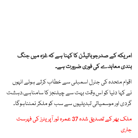
امریکہ کے صدرجوبائیڈن کا کہنا ہے کہ غزہ میں جنگ
بندی معاہدے کی فوری ضرورت ہے۔
اقوام متحدہ کی جنرل اسمبلی سے خطاب کرتے ہوئے انہوں
نے کہا دنیا کو اس وقت بہت سے چیلنجز کا سامناہے،دہشت
گردی اور موسمیاتی تبدیلیوں سے سب کو ملکر نمٹناہوگا۔
ملک بھر کے تصدیق شدہ 37 عمرہ ٹور آپریٹرز کی فہرست
جاری