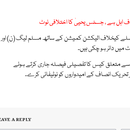
اہل ہے ، جسٹس یحییٰ کا اختلافی نوٹ
 جولائی کے عبوری فیصلے کیخلاف الیکشن کمیشن کے ساتھ مسلم لیگ (ن) اور
ے متعلق کیس کا تفصیلی فیصلہ جاری کرتے ہوئے
تحریک انصاف کے امیدواروں کو نوٹیفائی کرے۔
EAVE A REPLY