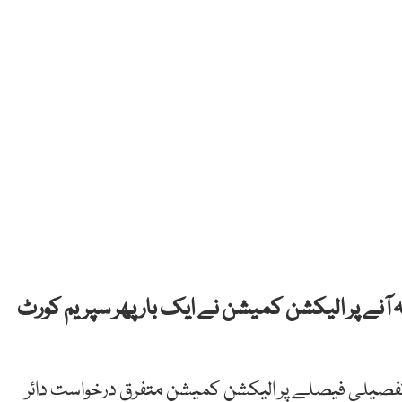
 پر الیکشن کمیشن نے ایک بار پھر سپریم کورٹ
فصیلی فیصلے پر الیکشن کمیشن متفرق درخواست دائر