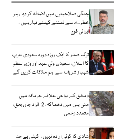
جنگی صلاحیتوں میں اضافہ کر دیا ، ہر
خطرے سے نمٹنے کیلئے تیار ہیں ،
ایرانی فوج
ترک صدر کا ایک روزہ دورہ سعودی عرب
کا اعلان، سعودی ولی عہد اور وزیراعظم
شہباز شریف سے اہم ملاقات کریں گے
دمشق کے نواحی علاقے جرمانہ میں
منی بس میں دھماکہ، 2 افراد جاں بحق،
متعدد زخمی
شادی کا کوئی ارادہ نہیں، اکیلی بے حد