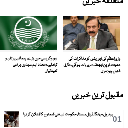
متعلقہ خبریں
بیوروکریسی میں بڑے پیمانے پر تقرر و
وزیراعظم کی اپوزیشن کو مذاکرات کی
تبادلے، متعدد اہم عہدوں پر نئی
دعوت، اوپن ایجنڈے پر بات ہوگی، طارق
تعیناتیاں
فضل چودھری
مقبول ترین خبریں
پیٹرول مہنگا، ڈیزل سستا، حکومت نے نئی قیمتوں کا اعلان کر دیا
01