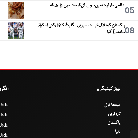
عالمی مارکیٹ میں سونے کی قیمت میں بڑا اضافہ
6
05
پاکستان کیخلاف ٹیسٹ سیریز ، انگلینڈ کا 16 رکنی اسکواڈ
9
08
سامنے آ گیا
نیوز کیٹیگریز
انگر
صفحۂ اول
Urdu
تازہ ترین
Urdu
پاکستان
Urdu
دنیا
Urdu