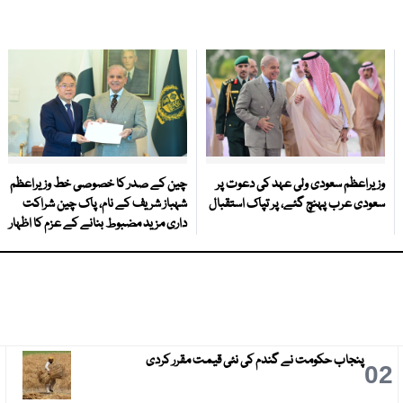
وزیراعظم سعودی ولی عہد کی دعوت پر
چین کے صدر کا خصوصی خط وزیراعظم
سعودی عرب پہنچ گئے، پر تپاک استقبال
شہباز شریف کے نام، پاک چین شراکت
داری مزید مضبوط بنانے کے عزم کا اظہار
پنجاب حکومت نے گندم کی نئی قیمت مقرر کردی
3
02