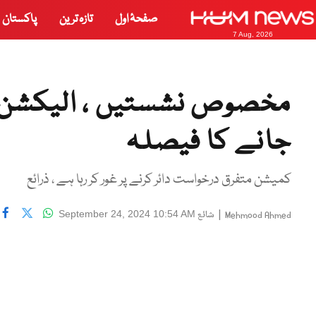
صفحۂ اول
تازہ ترین
پاکستان
7 Aug, 2026
مخصوص نشستیں ، الیکشن ک
جانے کا فیصلہ
کمیشن متفرق درخواست دائر کرنے پر غور کر رہا ہے ، ذرائع
|
شائع
September 24, 2024 10:54 AM
Mehmood Ahmed