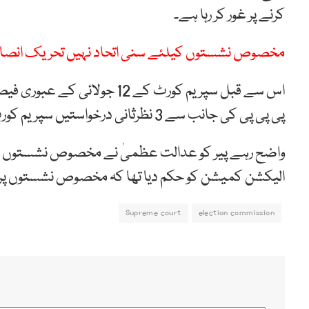
کرنے پر غور کر رہا ہے۔
مخصوص نشستوں کیلئے سنی اتحاد نہیں تحریک انصاف 
اس سے قبل سپریم کورٹ کے 12
پی پی پی کی جانب سے 3 نظرثانی درخواستیں سپریم کورٹ میں دائر ہو چکی ہیں۔
واضح رہے پیر کو عدالت عظمیٰ نے مخصوص نشستوں س
الیکشن کمیشن کو حکم دیا تھا کہ مخصوص نشستوں پر 
Supreme court
election commission