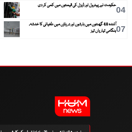
حکومت نے پیٹرول اور ڈیزل کی قیمتوں میں کمی کر دی
04
آئندہ 48 گھنٹوں میں بارشوں اور دریاؤں میں طغیانی کا خدشہ،
07
ہنگامی تیاریاں تیز