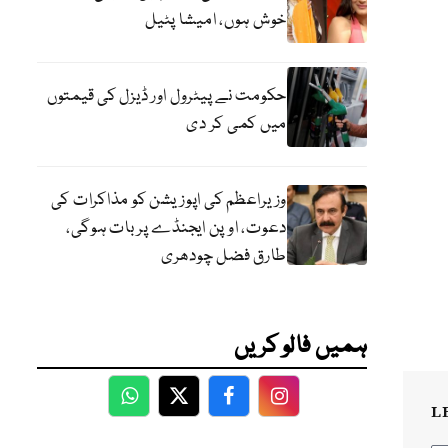
خوش ہوں، امیشا پٹیل
حکومت نے پیٹرول اور ڈیزل کی قیمتوں
میں کمی کر دی
وزیراعظم کی اپوزیشن کو مذاکرات کی
دعوت، اوپن ایجنڈے پر بات ہوگی،
طارق فضل چودھری
ہمیں فالو کریں
WhatsApp
Twitter
Facebook
Facebook
L