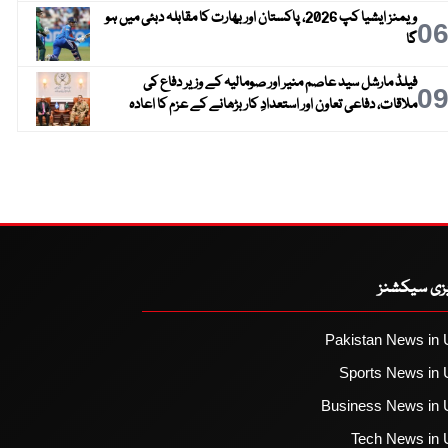
ویمنز ایشیا کپ 2026، پاکستان اور بھارت کا مقابلہ دبئی میں ہو
0
گا
فیلڈ مارشل سید عاصم منیر اور صومالیہ کے وزیر دفاع کی
0
ملاقات، دفاعی تعاون اور استعدادِ کار بڑھانے کے عزم کا اعادہ
یزی سیکشنز
Pakistan News in 
Sports News in 
Business News in 
Tech News in 