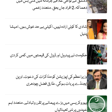
دمشق کے نواحی علاقے جرمانہ میں منی بس میں
دھماکہ، 2 افراد جاں بحق، متعدد زخمی
شادی کا کوئی ارادہ نہیں، اکیلی بے حد خوش ہوں، امیشا
پٹیل
حکومت نے پیٹرول اور ڈیزل کی قیمتوں میں کمی کر دی
وزیراعظم کی اپوزیشن کو مذاکرات کی دعوت، اوپن
ایجنڈے پر بات ہوگی، طارق فضل چودھری
بیوروکریسی میں بڑے پیمانے پر تقرر و تبادلے، متعدد اہم
عہدوں پر نئی تعیناتیاں