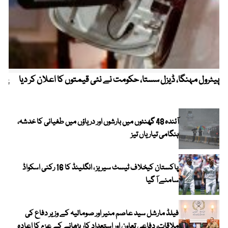
پیٹرول مہنگا، ڈیزل سستا، حکومت نے نئی قیمتوں کا اعلان کر دیا
پنج
آئندہ 48 گھنٹوں میں بارشوں اور دریاؤں میں طغیانی کا خدشہ،
ہنگامی تیاریاں تیز
پاکستان کیخلاف ٹیسٹ سیریز ، انگلینڈ کا 16 رکنی اسکواڈ
سامنے آ گیا
فیلڈ مارشل سید عاصم منیر اور صومالیہ کے وزیر دفاع کی
ملاقات، دفاعی تعاون اور استعدادِ کار بڑھانے کے عزم کا اعادہ