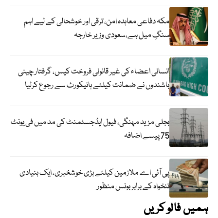
مکہ دفاعی معاہدہ امن، ترقی اور خوشحالی کے لیے اہم
سنگِ میل ہے،سعودی وزیر خارجہ
انسانی اعضاء کی غیر قانونی فروخت کیس، گرفتار چینی
باشندوں نے ضمانت کیلئے ہائیکورٹ سے رجوع کرلیا
بجلی مزید مہنگی، فیول ایڈجسٹمنٹ کی مد میں فی یونٹ
75 پیسے اضافہ
پی آئی اے ملازمین کیلئے بڑی خوشخبری، ایک بنیادی
تنخواہ کے برابر بونس منظور
ہمیں فالو کریں