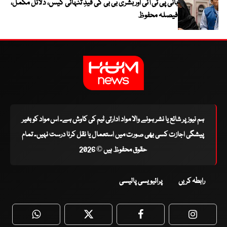
بانی پی ٹی آئی اور بشریٰ بی بی کی قیدِ تنہائی کیس، دلائل مکمل،
فیصلہ محفوظ
ہم نیوز پر شائع یا نشر ہونے والا مواد ادارتی ٹیم کی کاوش ہے۔ اس مواد کو بغیر
پیشگی اجازت کسی بھی صورت میں استعمال یا نقل کرنا درست نہیں۔ تمام
حقوق محفوظ ہیں © 2026
رابطہ کریں
پرائیویسی پالیسی
WhatsApp
Twitter
Facebook
Faceboo