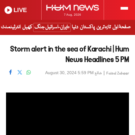
LIVE
7 Aug, 2026
صفحۂ اول
تازہ ترین
پاکستان
دنیا
ایران-اسرائیل جنگ
کھیل
انٹرٹینمنٹ
Storm alert in the sea of ​​Karachi | Hum
News Headlines 5 PM
|
شائع
August 30, 2024 5:59 PM
Faisal Zaheer