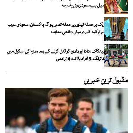
میل ہے،سعودی وزیر خارجہ
ایک پر حملہ تینوں پر حملہ تصور ہو گا، پاکستان ، سعودی عرب
اور ترکیہ کے درمیان دفاعی معاہدہ
بینکاک ، دادا اور دادی کو قتل کرنے کے بعد ملزم کی اسکول میں
فائرنگ ، 8 افراد ہلاک ، 14 زخمی
مقبول ترین خبریں