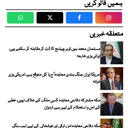
ہمیں فالو کریں
WhatsApp
Twitter
Facebook
Faceboo
متعلقہ خبریں
مسلمان متحد ہوں تو ہر چیلنج کا ڈٹ کر مقابلہ کر سکتے ہیں،
ایرانی وزیر خارجہ
امریکا ایران جنگ بندی معاہدہ آج یا کل متوقع ہے، امریکی وزیر
خزانہ
مکہ مشترکہ دفاعی معاہدہ کسی ملک کے خلاف نہیں، خطے
کے امن و استحکام کے لیے ہے، اردوان
مکہ دفاعی معاہدہ امن، ترقی اور خوشحالی کے لیے اہم سنگِ