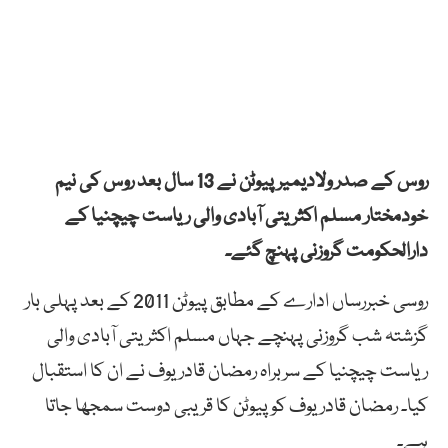
روس کے صدر ولادیمیر پیوٹن نے 13 سال بعد روس کی نیم
خودمختار مسلم اکثریتی آبادی والی ریاست چیچنیا کے
دارالحکومت گروزنی پہنچ گئے۔
روسی خبررساں ادارے کے مطابق پیوٹن 2011 کے بعد پہلی بار
گزشتہ شب گروزنی پہنچے جہاں مسلم اکثریتی آبادی والی
ریاست چیچنیا کے سربراہ رمضان قادریوف نے ان کا استقبال
کیا۔ رمضان قادریوف کو پیوٹن کا قریبی دوست سمجھا جاتا
ہے۔