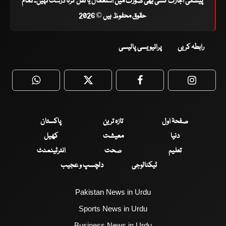
پیشگی اجازت کسی بھی صورت میں استعمال یا نقل کرنا درست نہیں۔ تمام
حقوق محفوظ ہیں © 2026
رابطہ کریں
پرائیویسی پالیسی
WhatsApp
Twitter
Facebook
Faceboo
صفحۂ اول
تازہ ترین
پاکستان
دنیا
معیشت
کھیل
تعلیم
صحت
انٹرٹینمنٹ
ٹیکنالوجی
دلچسپ و عجیب
Pakistan News in Urdu
Sports News in Urdu
Business News in Urdu