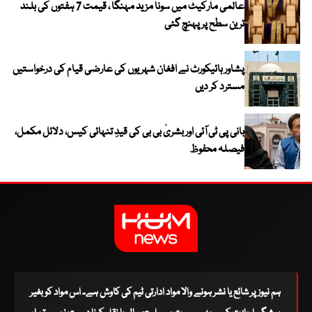
عالمی مارکیٹ میں سونا مزید مہنگا ، قیمت 7 ہفتوں کی بلند
ترین سطح پر پہنچ گئی
پشاور ہائیکورٹ نے افغان شہریوں کی عارضی قیام کی درخواستیں
مسترد کر دیں
بانی پی ٹی آئی اور بشریٰ بی بی کی قیدِ تنہائی کیس، دلائل مکمل،
فیصلہ محفوظ
ہم نیوز پر شائع یا نشر ہونے والا مواد ادارتی ٹیم کی کاوش ہے۔ اس مواد کو بغیر