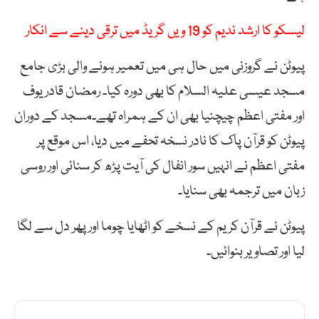
لیسکو کا ارشد ندیم کو 19 ویں گریڈ میں ترقی دینے سے انکار
پیوٹن نے گروزنی میں حال ہی میں تعمیر ہونے والی بڑی جامع
مسجد عیسی علیہ السلام کا بھی دورہ کیا۔ رمضان قادریوف
اور مفتی اعظم چیچنیا بھی ان کے ہمراہ تھے۔مسجد کے دوران
پیوٹن کو قرآن پاک کا نادر نسخہ تحفے میں دیا، اس موقع پر
مفتی اعظم نے انہیں سور انفال کی آیت پڑھ کر سنائی اور روسی
زبان میں ترجمہ بھی سنایا۔
پیوٹن نے قرآن کریم کے نسخے کو اٹھایا چوما اور پھر دل سے لگا
لیا اور تصاویر بنوائیں۔