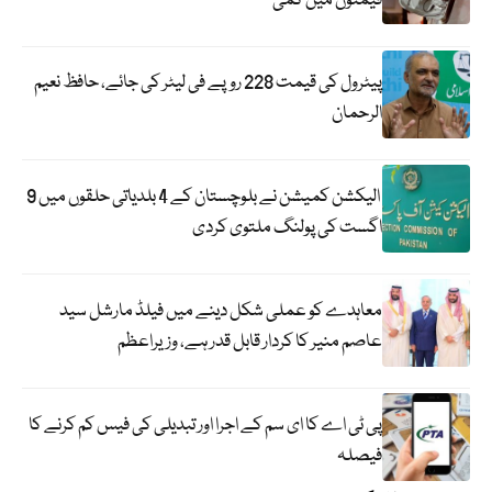
قیمتوں میں کمی
پیٹرول کی قیمت 228 روپے فی لیٹر کی جائے، حافظ نعیم
الرحمان
الیکشن کمیشن نے بلوچستان کے 4 بلدیاتی حلقوں میں 9
اگست کی پولنگ ملتوی کردی
معاہدے کو عملی شکل دینے میں فیلڈ مارشل سید
عاصم منیر کا کردار قابل قدر ہے، وزیراعظم
پی ٹی اے کا ای سم کے اجرا اور تبدیلی کی فیس کم کرنے کا
فیصلہ