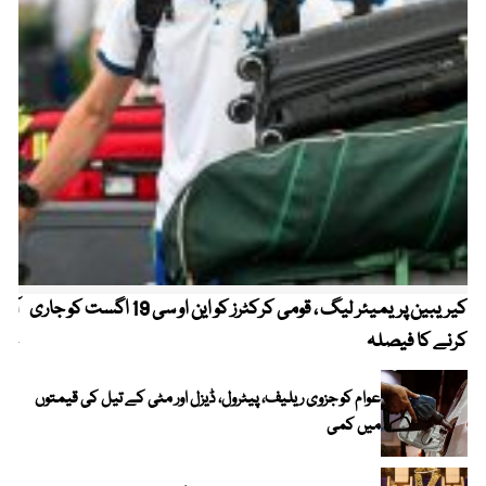
کیریبین پریمیئر لیگ ، قومی کرکٹرز کو این او سی 19 اگست کو جاری
آز
کرنے کا فیصلہ
چھی
عوام کو جزوی ریلیف، پیٹرول، ڈیزل اور مٹی کے تیل کی قیمتوں
میں کمی