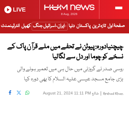
LIVE
8 Aug, 2026
صفحۂ اول
تازہ ترین
پاکستان
دنیا
ایران-اسرائیل جنگ
کھیل
انٹرٹینمنٹ
چیچنیادورہ: پیوٹن نے تحفے میں ملے قرآن پاک کے
نسخے کو چوما اور دل سے لگالیا
روسی صدر نے گروزنی میں حال ہی میں تعمیر ہونے والی
بڑی جامع مسجد عیسی علیہ السلام کا بھی دورہ کیا
|
شائع
August 21, 2024 11:11 PM
Arshad Khan