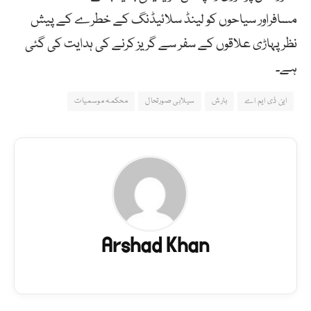
مسافراور سیاحوں کو لینڈ سلائیڈنگ کے خطرے کے پیش
نظر پہاڑی علاقوں کے سفر سے گریز کرنے کی ہدایت کی گئی
ہے۔
این ڈی ایم اے
بارش
سیلابی صورتحال
محکمہ موسمیات
Arshad Khan