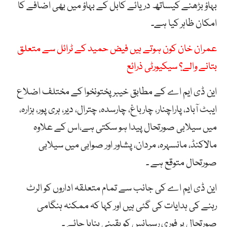
بہاؤ بڑھنے کیساتھ دریائے کابل کے بہاؤ میں بھی اضافے کا
امکان ظاہر کیا ہے۔
عمران خان کون ہوتے ہیں فیض حمید کے ٹرائل سے متعلق
بتانے والے؟ سیکیورٹی ذرائع
این ڈی ایم اے کے مطابق خیبرپختونخوا کے مختلف اضلاع
ایبٹ آباد، پاراچنار، چارباغ، چارسدہ، چترال، دیر، ہری پور، ہزارہ،
میں سیلابی صورتحال پیدا ہو سکتی ہے،اس کے علاوہ
مالاکنڈ، مانسہرہ، مردان، پشاور اور صوابی میں سیلابی
صورتحال متوقع ہے ۔
این ڈی ایم اے کی جانب سے تمام متعلقہ اداروں کو الرٹ
رہنے کی ہدایات کی گئی ہیں اور کہا کہ ممکنہ ہنگامی
صورتحال پر فوری رسپانس کو یقینی بنایا جائے ۔