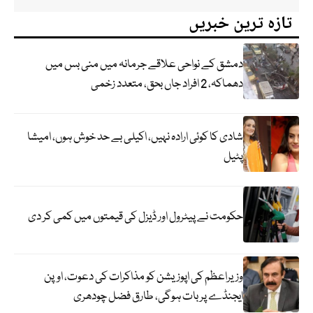
تازہ ترین خبریں
دمشق کے نواحی علاقے جرمانہ میں منی بس میں
دھماکہ، 2 افراد جاں بحق، متعدد زخمی
شادی کا کوئی ارادہ نہیں، اکیلی بے حد خوش ہوں، امیشا
پٹیل
حکومت نے پیٹرول اور ڈیزل کی قیمتوں میں کمی کر دی
وزیراعظم کی اپوزیشن کو مذاکرات کی دعوت، اوپن
ایجنڈے پر بات ہوگی، طارق فضل چودھری