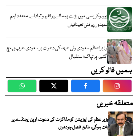
بیوروکریسی میں بڑے پیمانے پر تقرر و تبادلے، متعدد اہم
عہدوں پر نئی تعیناتیاں
وزیراعظم سعودی ولی عہد کی دعوت پر سعودی عرب پہنچ
گئے، پر تپاک استقبال
ہمیں فالو کریں
WhatsApp
Twitter
Facebook
Faceboo
متعلقہ خبریں
وزیراعظم کی اپوزیشن کو مذاکرات کی دعوت، اوپن ایجنڈے پر
بات ہوگی، طارق فضل چودھری