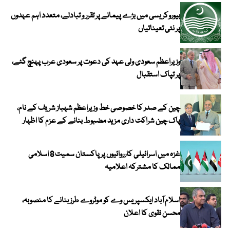
بیوروکریسی میں بڑے پیمانے پر تقرر و تبادلے، متعدد اہم عہدوں
پر نئی تعیناتیاں
وزیراعظم سعودی ولی عہد کی دعوت پر سعودی عرب پہنچ گئے،
پر تپاک استقبال
چین کے صدر کا خصوصی خط وزیراعظم شہباز شریف کے نام،
پاک چین شراکت داری مزید مضبوط بنانے کے عزم کا اظہار
غزہ میں اسرائیلی کارروائیوں پر پاکستان سمیت 8 اسلامی
ممالک کا مشترکہ اعلامیہ
اسلام آباد ایکسپریس وے کو موٹروے طرز بنانے کا منصوبہ،
محسن نقوی کا اعلان