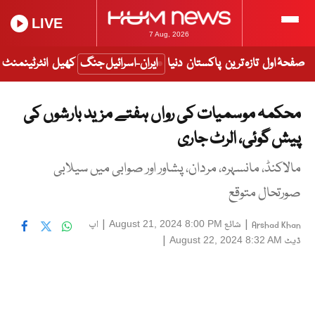
LIVE
7 Aug, 2026
صفحۂ اول
تازہ ترین
پاکستان
دنیا
ایران-اسرائیل جنگ
کھیل
انٹرٹینمنٹ
محکمہ موسمیات کی رواں ہفتے مزید بارشوں کی
پیش گوئی، الرٹ جاری
مالاکنڈ، مانسہرہ، مردان، پشاور اور صوابی میں سیلابی
صورتحال متوقع
|
شائع
|
اپ
August 21, 2024 8:00 PM
Arshad Khan
ڈیٹ
|
August 22, 2024 8:32 AM