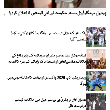
پیٹرول مہنگا، ڈیزل سستا، حکومت نے نئی قیمتوں کا اعلان کر دیا
پنج
پاکستان کیخلاف ٹیسٹ سیریز ، انگلینڈ کا 16 رکنی اسکواڈ
سامنے آ گیا
فیلڈ مارشل سید عاصم منیر اور صومالیہ کے وزیر دفاع کی
ملاقات، دفاعی تعاون اور استعدادِ کار بڑھانے کے عزم کا اعادہ
ویمنز ایشیا کپ 2026، پاکستان اور بھارت کا مقابلہ دبئی میں
ہو گا
عمران خان اور بشریٰ بی بی سے جیل میں ملاقات کیلئے
درخواست دائر