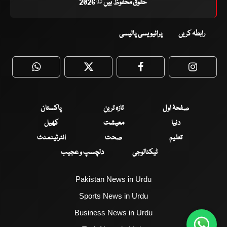
حقوق محفوظ ہیں © 2026
رابطہ کریں
پرائیویسی پالیسی
WhatsApp
Twitter
Facebook
Faceboo
صفحۂ اول
تازہ ترین
پاکستان
دنیا
معیشت
کھیل
تعلیم
صحت
انٹرٹینمنٹ
ٹیکنالوجی
دلچسپ و عجیب
Pakistan News in Urdu
Sports News in Urdu
Business News in Urdu