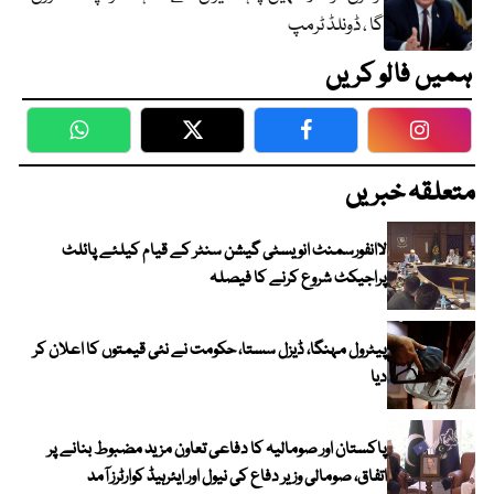
گا ، ڈونلڈ ٹرمپ
ہمیں فالو کریں
WhatsApp
Twitter
Facebook
Faceboo
متعلقہ خبریں
لاانفورسمنٹ انویسٹی گیشن سنٹر کے قیام کیلئے پائلٹ
پراجیکٹ شروع کرنے کا فیصلہ
پیٹرول مہنگا، ڈیزل سستا، حکومت نے نئی قیمتوں کا اعلان کر
دیا
پاکستان اور صومالیہ کا دفاعی تعاون مزید مضبوط بنانے پر
اتفاق، صومالی وزیر دفاع کی نیول اور ایئرہیڈ کوارٹرز آمد