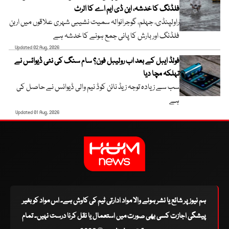
فلڈنگ کا خدشہ، این ڈی ایم اے کا الرٹ
راولپنڈی، جہلم، گوجرانوالہ سمیت نشیبی شہری علاقوں میں اربن
فلڈنگ اور بارش کا پانی جمع ہونے کا خدشہ ہے
Updated 02 Aug, 2026
فولڈ ایبل کے بعد اب رولیبل فون؟ سام سنگ کی نئی ڈیوائس نے
تہلکہ مچا دیا
سب سے زیادہ توجہ زیڈ نائن کوڈ نیم والی ڈیوائس نے حاصل کی
ہے
Updated 01 Aug, 2026
ہم نیوز پر شائع یا نشر ہونے والا مواد ادارتی ٹیم کی کاوش ہے۔ اس مواد کو بغیر
پیشگی اجازت کسی بھی صورت میں استعمال یا نقل کرنا درست نہیں۔ تمام