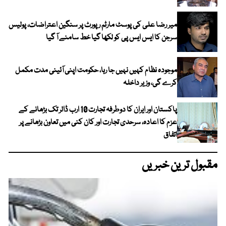
میر رضا علی کی پوسٹ مارٹم رپورٹ پر سنگین اعتراضات، پولیس
سرجن کا ایس ایس پی کو لکھا گیا خط سامنے آ گیا
موجودہ نظام کہیں نہیں جا رہا، حکومت اپنی آئینی مدت مکمل
کرے گی، وزیر داخلہ
پاکستان اور ایران کا دوطرفہ تجارت 10 ارب ڈالر تک بڑھانے کے
عزم کا اعادہ، سرحدی تجارت اور کان کنی میں تعاون بڑھانے پر
اتفاق
مقبول ترین خبریں