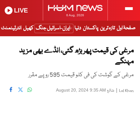
LIVE
6 Aug, 2026
صفحۂ اول
تازہ ترین
پاکستان
دنیا
ایران-اسرائیل جنگ
کھیل
انٹرٹینمنٹ
مرغی کی قیمت پھر بڑھ گئی، انڈے بھی مزید
مہنگے
مرغی کے گوشت کی فی کلو قیمت 595 روپے مقرر
|
شائع
August 20, 2024 9:35 AM
Lal Khan