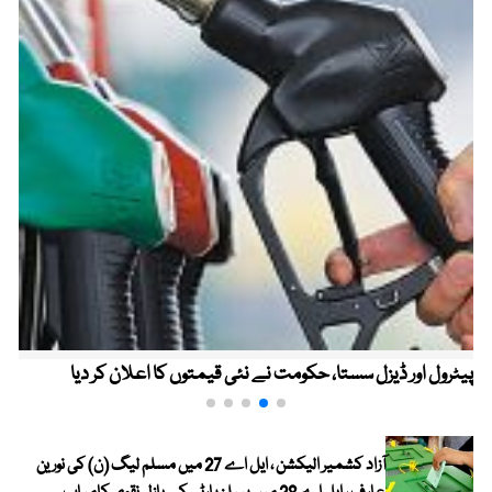
پیٹرول اور ڈیزل سستا، حکومت نے نئی قیمتوں کا اعلان کر دیا
آزاد کشمیر الیکشن ، ایل اے 27 میں مسلم لیگ (ن) کی نورین