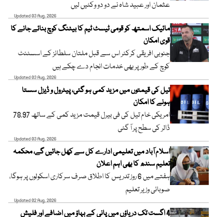
عثمان اور عبید شاہ نے دو دو وکٹیں لیں
Updated 03 Aug, 2026
مائیک اسمتھ کو قومی ٹیسٹ ٹیم کا بیٹنگ کوچ بنائے جانے کا
قوی امکان
جنوبی افریقی کرکٹر اس سے قبل ملتان سلطانز کے اسسٹنٹ
کوچ کے طور پر بھی خدمات انجام دے چکے ہیں
Updated 03 Aug, 2026
تیل کی قیمتوں میں مزید کمی ہو گئی، پیٹرول و ڈیزل سستا
ہونے کا امکان
امریکی خام تیل کی فی بیرل قیمت مزید کمی کے ساتھ 78.97
ڈالر کی سطح پر آ گئی
Updated 03 Aug, 2026
اسلام آباد میں تعلیمی ادارے کل سے کھل جائیں گے، محکمہ
تعلیم سندھ کا بھی اہم اعلان
ہفتے میں 6 روز تدریس کا اطلاق صرف سرکاری اسکولوں پر ہوگا،
صوبائی وزیر تعلیم
Updated 02 Aug, 2026
4 اگست تک دریاؤں میں پانی کے بہاؤ میں اضافے اور فلیش