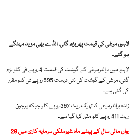
لاہور، مرغی کی قیمت پھر بڑھ گئی، انڈے بھی مزید مہنگے
ہو گئے۔
لاہور میں برائلرمرغی کے گوشت کی قیمت 4 روپے فی کلو بڑھ
گئی، مرغی کے گوشت کی نئی قیمت 595 روپے فی کلو مقرر
کی گئی ہے۔
زندہ برائلرمرغی کا تھوک ریٹ 397 روپے کلو جبکہ پرچون
ریٹ 411 روپے کلو مقرر کیا گیا ہے۔
رواں مالی سال کے پہلے ماہ غیرملکی سرمایہ کاری میں 20