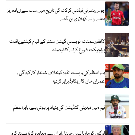
جوس بٹلر ٹی ٹوئنٹی کرکٹ کی تاریخ میں سب سے زیادہ رنز
بنانے والے کھلاڑی بن گئے
لاانفورسمنٹ انویسٹی گیشن سنٹر کے قیام کیلئے پائلٹ
پراجیکٹ شروع کرنے کا فیصلہ
بابر اعظم کی ویسٹ انڈیز کیخلاف شاندار کارکردگی ،
عمران خان کا ریکارڈ برابر کر دیا
ٹیم میں تبدیلی کنڈیشن کی بنیاد پر ہوتی ہے، بابر اعظم
لوگوں کو مارنا نہیں چاہتا ، ایران سے معاہدہ کرنا پسند کروں