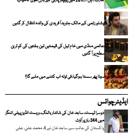
عارف ، ایل اے 28 میں پیپلز پارٹی کے بازل نقوی کامیاب
پشاور زلمی کے مالک جاوید آفریدی کی والدہ انتقال کر گئیں
عالمی منڈی میں خام تیل کی قیمتیں تین ہفتوں کی کم ترین
سطح پر آ گئیں
سونا پھر سستا ہوگیا،فی تولہ اب کتنے میں ملے گا؟
ایڈیٹرچوائس
دوسرا ٹیسٹ، ساجد خان کی شاندار بالنگ، ویسٹ انڈیز پہلی اننگز
میں 344 رنز پر آؤٹ
پاکستان کی جانب سے ساجد خان نے 4، محمد علی، علی