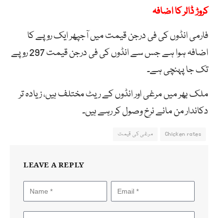
کروڑ ڈالر کا اضافہ
فارمی انڈوں کی فی درجن قیمت میں آجپھر ایک روپے کا
اضافہ ہوا ہے جس سے انڈوں کی فی درجن قیمت 297 روپے
تک جا پہنچی ہے۔
ملک بھر میں مرغی اور انڈوں کے ریٹ مختلف ہیں، زیادہ تر
دکاندار من مانے نرخ وصول کر رہے ہیں۔
Chicken rates
مرغی کی قیمت
LEAVE A REPLY