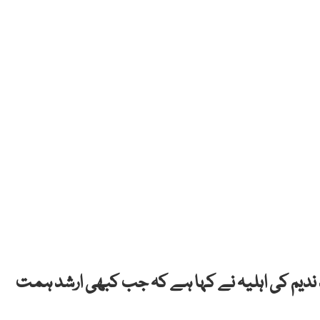
ندیم کی اہلیہ نے کہا ہے کہ جب کبھی ارشد ہمت