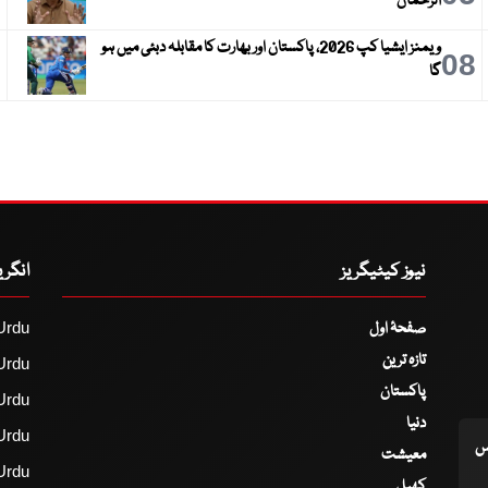
الرحمان
ویمنز ایشیا کپ 2026، پاکستان اور بھارت کا مقابلہ دبئی میں ہو
9
08
گا
نیوز کیٹیگریز
انگر
صفحۂ اول
Urdu
تازہ ترین
Urdu
پاکستان
Urdu
دنیا
Urdu
اس
معیشت
Urdu
کھیل