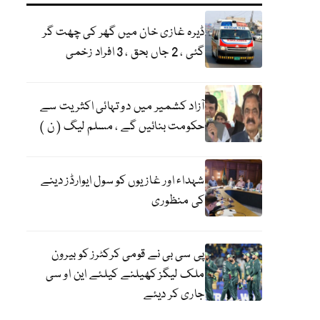
ڈیرہ غازی خان میں گھر کی چھت گر
گئی ، 2 جاں بحق ، 3 افراد زخمی
آزاد کشمیر میں دو تہائی اکثریت سے
حکومت بنائیں گے ، مسلم لیگ ( ن )
شہداء اور غازیوں کو سول ایوارڈز دینے
کی منظوری
پی سی بی نے قومی کرکٹرز کو بیرون
ملک لیگز کھیلنے کیلئے این او سی
جاری کر دیئے