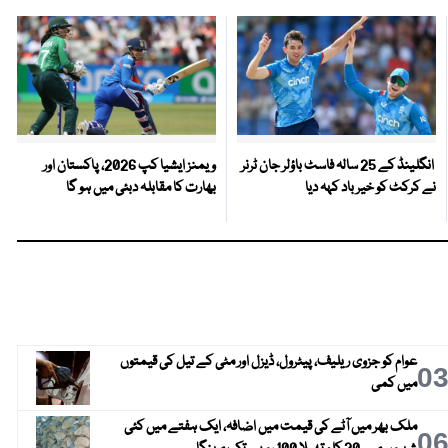
انگلینڈ کے 25 سالہ فاسٹ باؤلر جان ٹرنر
ویمنز ایشیا کپ 2026، پاکستان اور
نے کرکٹ کو خیر باد کہہ دیا
بھارت کا مقابلہ دبئی میں ہو گا
عوام کو جزوی ریلیف، پیٹرول، ڈیزل اور مٹی کے تیل کی قیمتوں
0
میں کمی
ملک بھر میں آٹے کی قیمت میں اضافہ، ایک ہفتے میں کئی
0