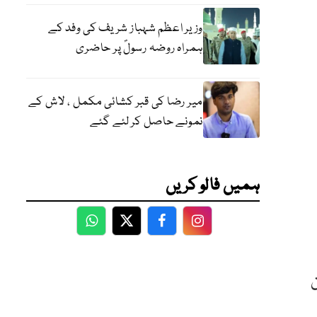
وزیر اعظم شہباز شریف کی وفد کے
ہمراہ روضہ رسولؐ پر حاضری
میر رضا کی قبر کشائی مکمل ، لاش کے
نمونے حاصل کر لئے گئے
ہمیں فالو کریں
WhatsApp
Twitter
Facebook
Facebook
ن