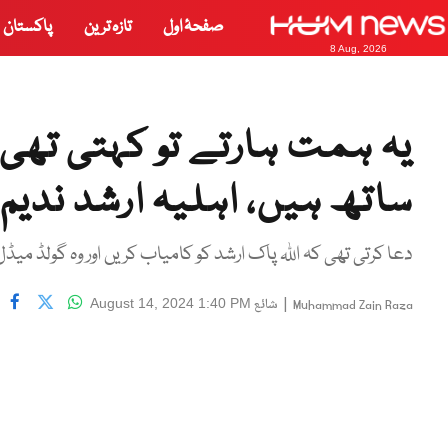
صفحۂ اول
تازہ ترین
پاکستان
8 Aug, 2026
یہ ہمت ہارتے تو کہتی تھی و
ساتھ ہیں، اہلیہ ارشد ندیم
دعا کرتی تھی کہ اللہ پاک ارشد کو کامیاب کریں اور وہ گولڈ میڈل
|
شائع
August 14, 2024 1:40 PM
Muhammad Zain Raza