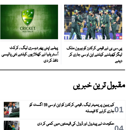
پہلے اپنی پھر دوسری لیگ ، کرکٹ
پی سی بی نے قومی کرکٹرز کو بیرون ملک
آسٹریلیا نے کھلاڑیوں کیلئے نئی پالیسی
لیگز کھیلنے کیلئے این او سی جاری کر
نافذ کر دی
دیئے
مقبول ترین خبریں
کیریبین پریمیئر لیگ ، قومی کرکٹرز کو این او سی 19 اگست کو
01
جاری کرنے کا فیصلہ
حکومت نے پیٹرول اور ڈیزل کی قیمتوں میں کمی کر دی
04