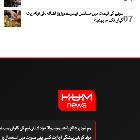
سونے کی قیمت میں مسلسل تیسرے روز بڑا اضافہ ، فی تولہ ریٹ
07
کہاں تک جا پہنچا؟
ہم نیوز پر شائع یا نشر ہونے والا مواد ادارتی ٹیم کی کاوش ہے۔ 
مواد کو بغیر پیشگی اجازت کسی بھی صورت میں استعمال یا