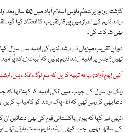
گزشتہ روز وزیراعظم
ارشد ندیم کے اعزاز میں پُروقار تقریب کا انعقاد کیا گیا۔
بھی شرکت کی۔
دورانِ تقریب میزبان نے ارشد ندیم کی اہلیہ سے سوال کیا
تھیں؟ جس پر اہلیہ ارشد ندیم بولیں کہ ‘بہت زیادہ پُرامید 
آئیں !یومِ آزادی پر یہ تہیہ کریں کہ ہم لوگ ایک ہیں، ارشد 
ایک اور سوال کے جواب میں انکی اہلیہ کا کہنا تھا کہ ج
دعا بھی کر رہی تھی کہ اللہ پاک ارشد کو کامیاب کریں اور
انہوں نے کہا کہ پوری پاکستانی قوم کی بھی دعائیں ان ک
کے ساتھ تھیں۔ جب کبھی ارشد ندیم ہمت ہارتے تھے تو