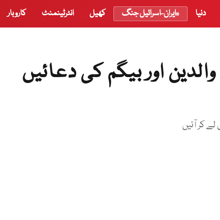
دنیا
ایران-اسرائیل جنگ
کھیل
انٹرٹینمنٹ
کاروبار
الدین اور بیگم کی دعائیں
 لے کر آئیں