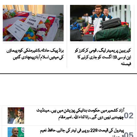
کیریبین پریمیئر لیگ ، قومی کرکٹرز کو
براڈ پیک حادثہ،5غیرملکی کوہ پیماؤں
این او سی 19 اگست کو جاری کرنے کا
کی میتیں اسلام آبادپہنچادی گئیں
فیصلہ
آزاد کشمیر میں حکومت بنانیکی پوزیشن میں ہیں ، مینڈیٹ
3
02
چھیننے نہیں دیں گے ، رانا ثناء اللہ ، امیر مقام
پیٹرول کی قیمت 228 روپے فی لیٹر کی جائے، حافظ نعیم
6
05