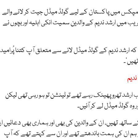
 ہاؤس اسلام آباد میں 40 سال بعد اولمپکس میں پاکستان کے لیے گولڈ میڈل جیت کر لانے والے
 تقریب میں ارشد ندیم کے والدین سمیت انکی اہلیہ اور بچوں نے
 کہ ارشد ندیم کے گولڈ میڈل لانے سے متعلق آپ کتنا پُرامید
تھیں’۔
ندیم
ب ارشد تھرو پھینک رہے تھے تو ٹینشن تو ہو رہی تھی لیکن
 وہ گولڈ میڈل لے کر آئیں۔
ے ساتھ تھیں، ان کے والدین کی بھی اور ہماری بھی دعائیں ا
 ہم ان کی ہمت باندھتے تھے اور ان سے کہتے تھے کہ آپ