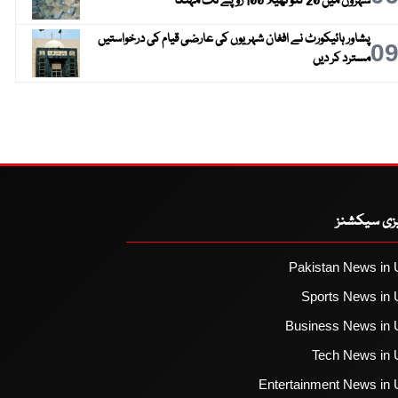
شہروں میں 20 کلو تھیلا 100 روپے تک مہنگا
پشاور ہائیکورٹ نے افغان شہریوں کی عارضی قیام کی درخواستیں
0
مسترد کر دیں
یزی سیکشنز
Pakistan News in 
Sports News in 
Business News in 
Tech News in 
Entertainment News in 