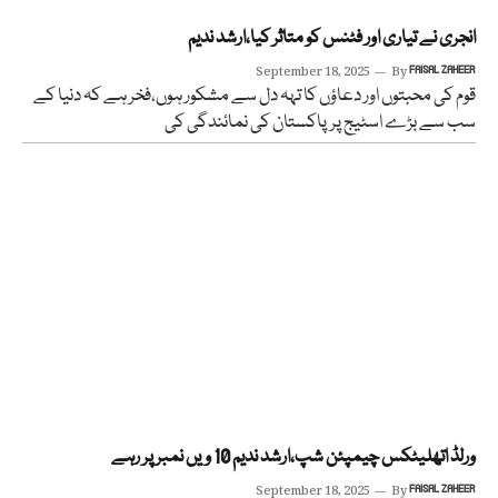
انجری نے تیاری اور فٹنس کو متاثر کیا،ارشد ندیم
September 18, 2025
By
FAISAL ZAHEER
قوم کی محبتوں اور دعاؤں کا تہہ دل سے مشکور ہوں،فخر ہے کہ دنیا کے
سب سے بڑے اسٹیج پرپاکستان کی نمائندگی کی
ورلڈ اتھلیٹکس چیمپئن شپ،ارشد ندیم 10 ویں نمبر پر رہے
September 18, 2025
By
FAISAL ZAHEER