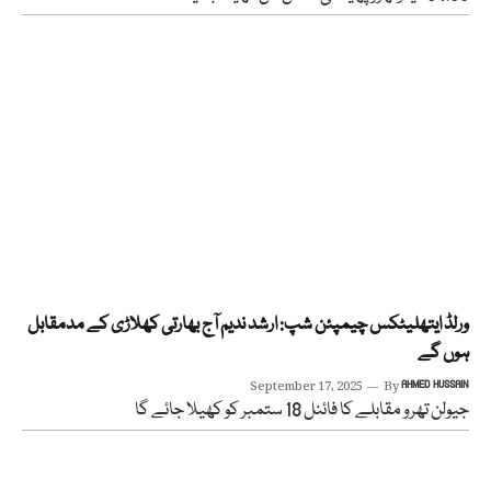
ورلڈ ایتھلیٹکس چیمپئن شپ: ارشد ندیم آج بھارتی کھلاڑی کے مدمقابل
ہوں گے
September 17, 2025
By
AHMED HUSSAIN
جیولن تھرو مقابلے کا فائنل 18 ستمبر کو کھیلا جائے گا