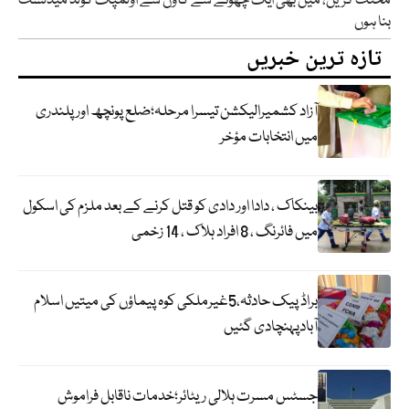
محنت کریں، میں بھی ایک چھوٹے سے گاؤں سے اولمپک گولڈ میڈلسٹ
بنا ہوں
تازہ ترین خبریں
آزاد کشمیرالیکشن تیسرا مرحلہ؛ضلع پونچھ اور پلندری
میں انتخابات مؤخر
بینکاک ، دادا اور دادی کو قتل کرنے کے بعد ملزم کی اسکول
میں فائرنگ ، 8 افراد ہلاک ، 14 زخمی
براڈ پیک حادثہ،5غیرملکی کوہ پیماؤں کی میتیں اسلام
آبادپہنچادی گئیں
جسٹس مسرت ہلالی ریٹائر؛خدمات ناقابل فراموش