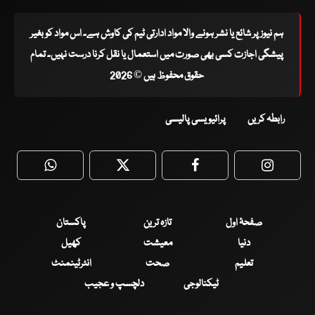
ہم نیوز پر شائع یا نشر ہونے والا مواد ادارتی ٹیم کی کاوش ہے۔ اس مواد کو بغیر
پیشگی اجازت کسی بھی صورت میں استعمال یا نقل کرنا درست نہیں۔ تمام
حقوق محفوظ ہیں © 2026
رابطہ کریں
پرائیویسی پالیسی
WhatsApp
Twitter
Facebook
Faceboo
صفحۂ اول
تازہ ترین
پاکستان
دنیا
معیشت
کھیل
تعلیم
صحت
انٹرٹینمنٹ
ٹیکنالوجی
دلچسپ و عجیب