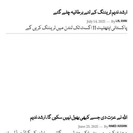
ارشد ندیم ٹریننگ کے لئے برطانیہ چلے گئے
July 14, 2025
By
LAL KHAN
پاکستانی ایتھلیٹ 11 اگست تک لندن میں ٹریننگ کریں گے
اللہ نے عزت دی جسے کبھی بھول نہیں سکوں گا، ارشد ندیم
June 23, 2025
By
AHMED HUSSAIN