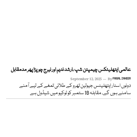
عالمی ایتھلیٹکس چیمپئن شپ ،ارشد ندیم اور نیرج چوپڑا پھر مدمقابل
September 12, 2025
By
FAISAL ZAHEER
دونوں اسٹار ایتھلیٹس جیولین تھرو کے طلائی تمغے کے لیے آمنے
سامنے ہوں گے، مقابلہ 18 ستمبر کو ٹوکیو میں شیڈول ہے