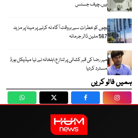
ہیں،چیف جسٹس
بچوں کو خطرات سے بروقت آگاہ نہ کرنے پر میٹا پر مزید
567 ملین ڈالر جرمانہ
میر رضا کی قبر کشائی پر تنازع،اہلخانہ نے نیا میڈیکل بورڈ
مسترد کردیا
ہمیں فالو کریں
WhatsApp
Twitter
Facebook
Faceboo