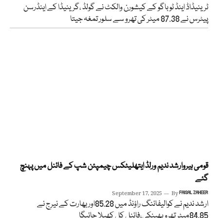
ٹرینیڈاڈ اینڈ ٹوباگو کے کیشورن والکٹ نے گولڈ ،گرینیڈا کے اینڈرسن
پیٹرس نے 87.38 میٹر کی تھرو سے سلور تمغہ جیتا
قومی ہیروارشد ندیم ورلڈ ایتھلیٹکس چیمپئن شپ کے فائنل میں پہنچ
گئے
September 17, 2025
By
FAISAL ZAHEER
ارشد ندیم نے کوالیفائنگ راؤنڈ میں 85.28اور بھارت کے نیرج نے
84.85میٹر تھرو پھینکی،فائنل کل کھیلا جائیگا