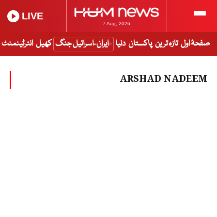
LIVE
7 Aug, 2026
صفحۂ اول
تازہ ترین
پاکستان
دنیا
ایران-اسرائیل جنگ
کھیل
انٹرٹینمنٹ
ARSHAD NADEEM