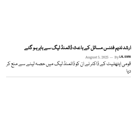
ارشد ندیم فٹنس مسائل کے باعث ڈائمنڈ لیگ سے باہر ہو گئے
August 5, 2025
By
LAL KHAN
قومی ایتھلیٹ کے ڈاکٹر نے ان کو ڈائمنڈ لیگ میں حصہ لینے سے منع کر
دیا