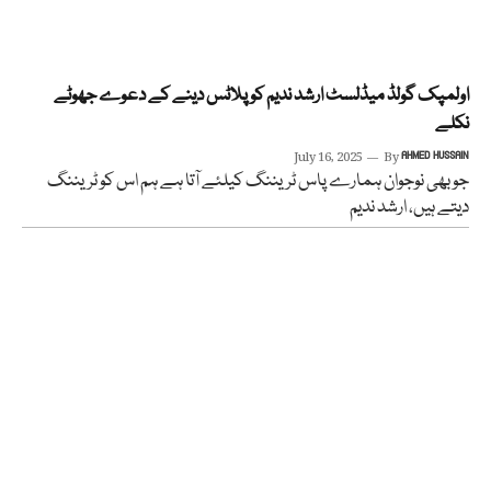
اولمپک گولڈ میڈلسٹ ارشد ندیم کو پلاٹس دینے کے دعوے جھوٹے
نکلے
July 16, 2025
By
AHMED HUSSAIN
جو بھی نوجوان ہمارے پاس ٹریننگ کیلئے آتا ہے ہم اس کو ٹریننگ
دیتے ہیں، ارشد ندیم