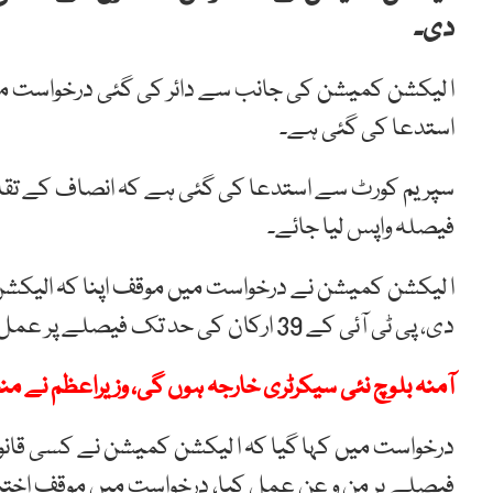
دی۔
استدعا کی گئی ہے۔
سپریم کورٹ سے استدعا کی گئی ہے کہ انصاف کے ت
فیصلہ واپس لیا جائے۔
ا لیکشن کمیشن نے درخواست میں موقف اپنا کہ الیکشن ک
دی، پی ٹی آئی کے 39 ارکان کی حد تک فیصلے پر عمل کر دیا ہے۔
آمنہ بلوچ نئی سیکرٹری خارجہ ہوں گی، وزیراعظم نے م
درخواست میں کہا گیا کہ ا لیکشن کمیشن نے کسی قانو