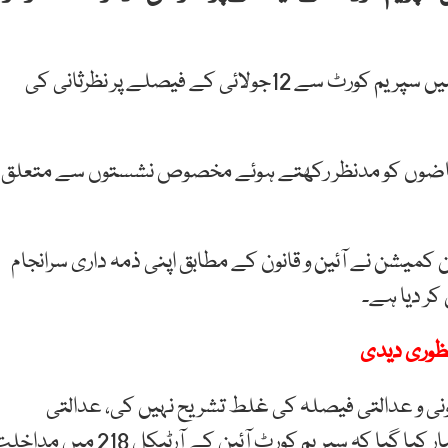
ا لیکشن کمیشن کی جانب سے دائر کی گئی درخواست میں سپریم کورٹ سے 12جولائی کے فیصلے پر نظرثانی کی
قاضوں کو مدنظر رکھتے ہوئے مخصوص نشستوں سے متعلق
میشن نے آئین و قانون کے مطابق اپنی ذمہ داری سرانجام
نظوری دیدی
نی و عدالتی فیصلہ کی غلط تشریح نہیں کی، عدالتی
فیصلے پر من و عن عمل کیا، درخواست میں موقف اختیار کیا گیا کہ سپریم کورٹ آئین کے آرٹیکل 218 می