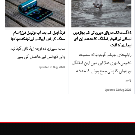
4 اگست تک دریاؤں میں پانی کے بہاؤ میں
فولڈ ایبل کے بعد اب رولیبل فون؟ سام
اضافے اور فلیش فلڈنگ کا خدشہ، این ڈی
سنگ کی نئی ڈیوائس نے تہلکہ مچا دیا
ایم اے کا الرٹ
سب سے زیادہ توجہ زیڈ نائن کوڈ نیم
راولپنڈی، جہلم، گوجرانوالہ سمیت
والی ڈیوائس نے حاصل کی ہے
نشیبی شہری علاقوں میں اربن فلڈنگ
Updated 01 Aug, 2026
اور بارش کا پانی جمع ہونے کا خدشہ
ہے
Updated 02 Aug, 2026