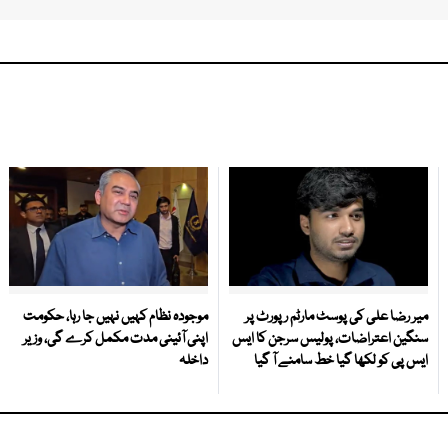
میر رضا علی کی پوسٹ مارٹم رپورٹ پر
موجودہ نظام کہیں نہیں جا رہا، حکومت
سنگین اعتراضات، پولیس سرجن کا ایس
اپنی آئینی مدت مکمل کرے گی، وزیر
ایس پی کو لکھا گیا خط سامنے آ گیا
داخلہ