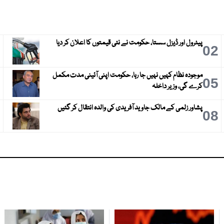
پیٹرول اور ڈیزل سستا، حکومت نے نئی قیمتوں کا اعلان کر دیا
3
02
موجودہ نظام کہیں نہیں جا رہا، حکومت اپنی آئینی مدت مکمل
6
05
کرے گی، وزیر داخلہ
پشاور زلمی کے مالک جاوید آفریدی کی والدہ انتقال کر گئیں
9
08