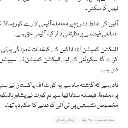
نہیں کر سکتی۔
آئین کی غلط تشریح پر معاملہ آئینی ادارے کو ریمانڈ ک
عدالتی فیصلے پر نظرثانی دائر کرنا آئینی حق ہے۔
ا لیکشن کمیشن آزاد اراکین کے کاغذات نامزدگی پارٹی 
کرے گا، سکروٹنی کے لیے الیکشن کمیشن نے اسپیشل 
دی ہے۔
یاد رہے کہ گزشتہ ماہ سپریم کورٹ آف پاکستان نے 
پر محفوظ فیصلہ سنایا تھا،سپریم کورٹ نے پشاور ہائیکو
مخصوص نشستیں پی ٹی آئی کو دینے کا حکم دیا تھا۔
election commission
الیکشن کمیشن