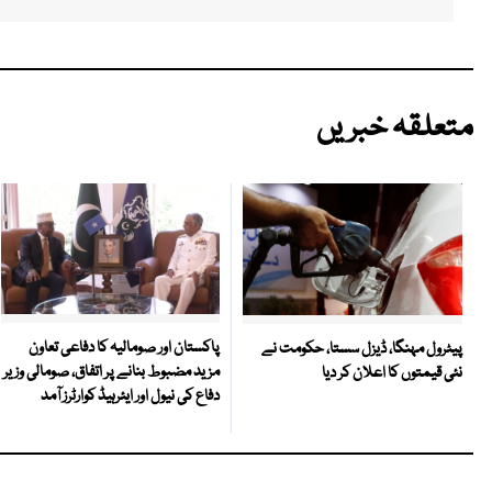
متعلقہ خبریں
پاکستان اور صومالیہ کا دفاعی تعاون
پیٹرول مہنگا، ڈیزل سستا، حکومت نے
مزید مضبوط بنانے پر اتفاق، صومالی وزیر
نئی قیمتوں کا اعلان کر دیا
دفاع کی نیول اور ایئرہیڈ کوارٹرز آمد