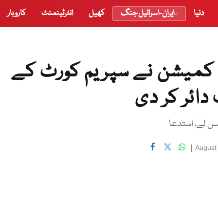
دنیا
ایران-اسرائیل جنگ
کھیل
انٹرٹینمنٹ
کاروبار
میشن نے سپریم کورٹ کے
دائر کر دی
|
August