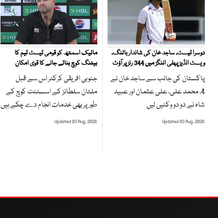
مائیک اسمتھ کو قومی ٹیسٹ ٹیم کا
دوسرا ٹیسٹ، ساجد خان کی شاندار بالنگ،
بیٹنگ کوچ بنائے جانے کا قوی امکان
ویسٹ انڈیز پہلی اننگز میں 344 رنز پر آؤٹ
جنوبی افریقی کرکٹر اس سے قبل
پاکستان کی جانب سے ساجد خان نے
ملتان سلطانز کے اسسٹنٹ کوچ کے
4، محمد علی، علی عثمان اور عبید
طور پر بھی خدمات انجام دے چکے ہیں
شاہ نے دو دو وکٹیں لیں
Updated 03 Aug, 2026
Updated 03 Aug, 2026