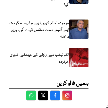
گیا
موجودہ نظام کہیں نہیں جا رہا، حکومت
اپنی آئینی مدت مکمل کرے گی، وزیر
داخلہ
انڈونیشیا میں زلزلے کے جھٹکے، شہری
خوفزدہ
ہمیں فالو کریں
WhatsApp
Twitter
Facebook
Facebook
ں مداخلت