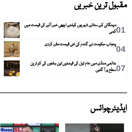
مقبول ترین خبریں
مہنگائی کے ستائے شہریوں کیلئے اچھی خبر، آٹے کی قیمت میں
01
کمی
پنجاب حکومت نے گندم کی نئی قیمت مقرر کردی
04
عالمی منڈی میں خام تیل کی قیمتیں تین ہفتوں کی کم ترین
07
سطح پر آ گئیں
ایڈیٹرچوائس