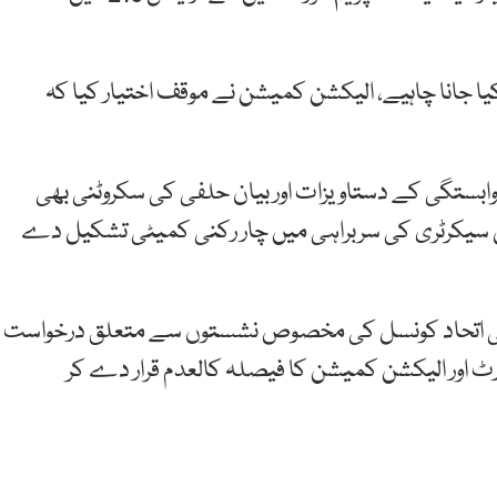
یا جانا چاہیے، الیکشن کمیشن نے موقف اختیار کیا کہ
وابستگی کے دستاویزات اور بیان حلفی کی سکروٹنی بھی
سیکرٹری کی سربراہی میں چار رکنی کمیٹی تشکیل دے
سنی اتحاد کونسل کی مخصوص نشستوں سے متعلق درخواست
رٹ اور الیکشن کمیشن کا فیصلہ کالعدم قرار دے کر