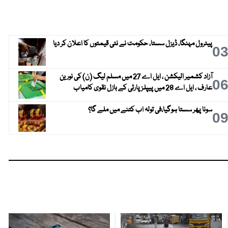
پیٹرول مہنگا، ڈیزل سستا، حکومت نے نئی قیمتوں کا اعلان کر دیا
0
آزاد کشمیر الیکشن ، ایل اے 27 میں مسلم لیگ (ن) کی نورین
0
عارف ، ایل اے 28 میں پیپلز پارٹی کے بازل نقوی کامیاب
سونا پھر سستا ہوگیا،فی تولہ اب کتنے میں ملے گا؟
0