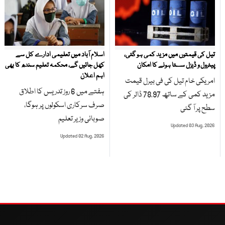
تیل کی قیمتوں میں مزید کمی ہو گئی،
اسلام آباد میں تعلیمی ادارے کل سے
پیٹرول و ڈیزل سستا ہونے کا امکان
کھل جائیں گے، محکمہ تعلیم سندھ کا بھی
اہم اعلان
امریکی خام تیل کی فی بیرل قیمت
ہفتے میں 6 روز تدریس کا اطلاق
مزید کمی کے ساتھ 78.97 ڈالر کی
صرف سرکاری اسکولوں پر ہوگا،
سطح پر آ گئی
صوبائی وزیر تعلیم
Updated 03 Aug, 2026
Updated 02 Aug, 2026