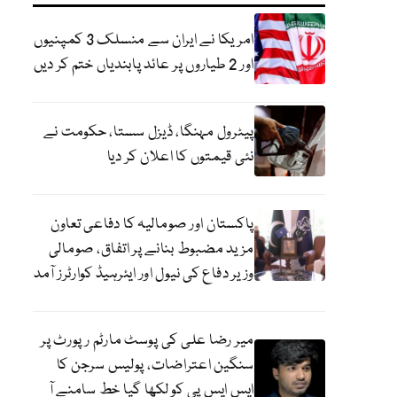
امریکا نے ایران سے منسلک 3 کمپنیوں
اور 2 طیاروں پر عائد پابندیاں ختم کر دیں
پیٹرول مہنگا، ڈیزل سستا، حکومت نے
نئی قیمتوں کا اعلان کر دیا
پاکستان اور صومالیہ کا دفاعی تعاون
مزید مضبوط بنانے پر اتفاق، صومالی
وزیر دفاع کی نیول اور ایئرہیڈ کوارٹرز آمد
میر رضا علی کی پوسٹ مارٹم رپورٹ پر
سنگین اعتراضات، پولیس سرجن کا
ایس ایس پی کو لکھا گیا خط سامنے آ