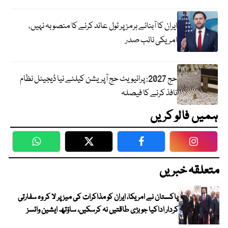
ایران کا آبنائے ہرمز پر ٹول عائد کرنے کا منصوبہ نہیں،
امریکی نائب صدر
حج 2027: پرائیویٹ حج آپریشن کیلئے نیا ڈیجیٹل نظام
نافذ کرنے کا فیصلہ
ہمیں فالو کریں
WhatsApp
Twitter
Facebook
Faceboo
متعلقہ خبریں
پاکستان نے امریکا، ایران کو مذاکرات کی میز پر لا کر وہ سفارتی
کردار اداکیا جو بڑی طاقتیں نہ کرسکیں، ساؤتھ ایشین وائسز