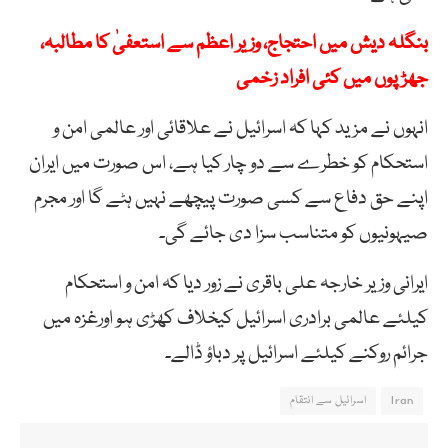
بنگلہ دیش میں احتجاج، وزیر اعظم سے استعفیٰ کا مطالبہ،
جھڑپوں میں کئی افراد زخمی
انہوں نے مزید کہا کہ اسرائیل نے علاقائی اور عالمی امن و
استحکام کو خطرے سے دو چار کیا ہے، اس صورت میں ایران
اپنے حق دفاع سے کسی صورت پیچھے نہیں ہٹے گا اور مجرم
صیہونیوں کو متناسب سزا دی جائے گی۔
ایرانی وزیر خارجہ علی باقری نے زور دیا کہ امن و استحکام
کیلئے عالمی برادری اسرائیل کیخلاف کھڑی ہو اورغزہ میں
جرائم روکنے کیلئے اسرائیل پر دباؤ ڈالے۔
Iran
اسرائیل سے انتقام