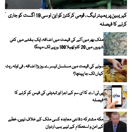
کیریبین پریمیئر لیگ ، قومی کرکٹرز کو این او سی 19 اگست کو جاری
آز
کرنے کا فیصلہ
چھی
ملک بھر میں آٹے کی قیمت میں اضافہ، ایک ہفتے میں کئی
شہروں میں 20 کلو تھیلا 100 روپے تک مہنگا
سونے کی قیمت میں مسلسل تیسرے روز بڑا اضافہ ، فی تولہ ریٹ
کہاں تک جا پہنچا؟
پی ٹی اے کا ای سم کے اجرا اور تبدیلی کی فیس کم کرنے کا
فیصلہ
مکہ مشترکہ دفاعی معاہدہ کسی ملک کے خلاف نہیں، خطے
کے امن و استحکام کے لیے ہے، اردوان