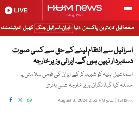
LIVE
8 Aug, 2026
صفحۂ اول
تازہ ترین
پاکستان
دنیا
ایران-اسرائیل جنگ
کھیل
انٹرٹینمنٹ
اسرائیل سے انتقام لینے کے حق سے کسی صورت
دستبردار نہیں ہوں گے، ایرانی وزیر خارجہ
اسماعیل ہنیہ کو شہید کر کے ایران کی قومی سلامتی پر
حملہ کیا گیا، نگران وزیر خارجہ علی باقری
|
شائع
August 3, 2024 2:52 PM
Lal Khan