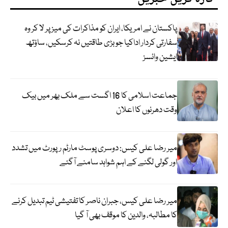
پاکستان نے امریکا، ایران کو مذاکرات کی میز پر لا کر وہ
سفارتی کردار اداکیا جو بڑی طاقتیں نہ کرسکیں، ساؤتھ
ایشین وائسز
جماعت اسلامی کا 16 اگست سے ملک بھر میں بیک
وقت دھرنوں کا اعلان
میر رضا علی کیس: دوسری پوسٹ مارٹم رپورٹ میں تشدد
اور گولی لگنے کے اہم شواہد سامنے آگئے
میر رضا علی کیس، جبران ناصر کا تفتیشی ٹیم تبدیل کرنے
کا مطالبہ، والدین کا موقف بھی آ گیا