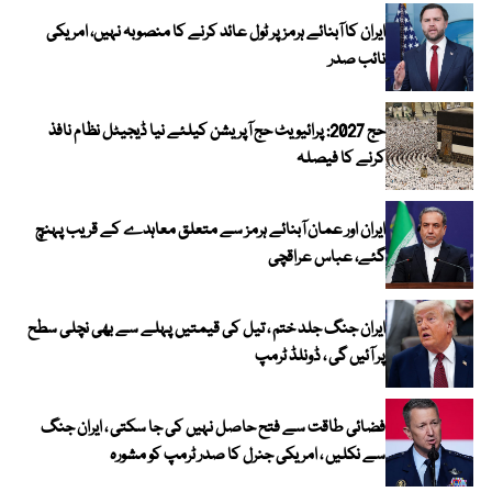
ایران کا آبنائے ہرمز پر ٹول عائد کرنے کا منصوبہ نہیں، امریکی
نائب صدر
حج 2027: پرائیویٹ حج آپریشن کیلئے نیا ڈیجیٹل نظام نافذ
کرنے کا فیصلہ
ایران اور عمان آبنائے ہرمز سے متعلق معاہدے کے قریب پہنچ
گئے، عباس عراقچی
ایران جنگ جلد ختم ، تیل کی قیمتیں پہلے سے بھی نچلی سطح
پر آئیں گی ، ڈونلڈ ٹرمپ
فضائی طاقت سے فتح حاصل نہیں کی جا سکتی ، ایران جنگ
سے نکلیں ، امریکی جنرل کا صدر ٹرمپ کو مشورہ