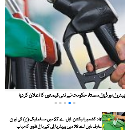
پیٹرول اور ڈیزل سستا، حکومت نے نئی قیمتوں کا اعلان کر دیا
آزاد کشمیر الیکشن ، ایل اے 27 میں مسلم لیگ (ن) کی نورین
عارف ، ایل اے 28 میں پیپلز پارٹی کے بازل نقوی کامیاب