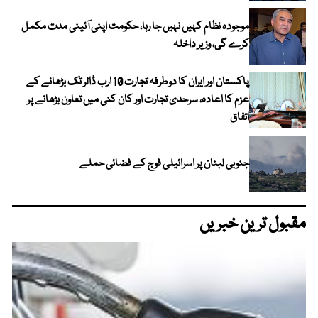
موجودہ نظام کہیں نہیں جا رہا، حکومت اپنی آئینی مدت مکمل
کرے گی، وزیر داخلہ
پاکستان اور ایران کا دوطرفہ تجارت 10 ارب ڈالر تک بڑھانے کے
عزم کا اعادہ، سرحدی تجارت اور کان کنی میں تعاون بڑھانے پر
اتفاق
جنوبی لبنان پر اسرائیلی فوج کے فضائی حملے
مقبول ترین خبریں