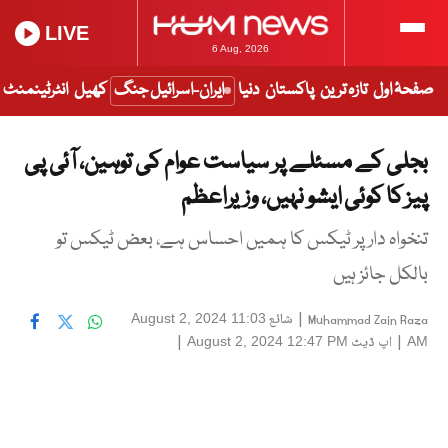
LIVE
6 Aug, 2026
صفحۂ اول
تازہ ترین
پاکستان
دنیا
ایران-اسرائیل جنگ
کھیل
انٹرٹینمنٹ
بجلی کے مسئلے پر سیاست عوام کی توہین، آئی پی
پیز کا کوئی ایشو نہیں، وزیراعظم
تنخواہ دار پر ٹیکس کا ہمیں احساس ہے، بعض ٹیکس تو
بالکل جائز ہیں
|
شائع
August 2, 2024 11:03
Muhammad Zain Raza
|
اپ ڈیٹ
|
August 2, 2024 12:47 PM
AM