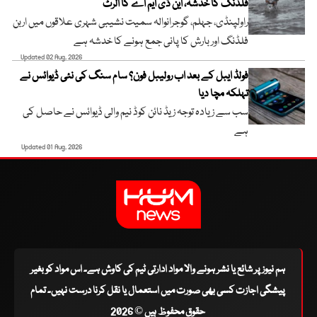
فلڈنگ کا خدشہ، این ڈی ایم اے کا الرٹ
راولپنڈی، جہلم، گوجرانوالہ سمیت نشیبی شہری علاقوں میں اربن
فلڈنگ اور بارش کا پانی جمع ہونے کا خدشہ ہے
Updated 02 Aug, 2026
فولڈ ایبل کے بعد اب رولیبل فون؟ سام سنگ کی نئی ڈیوائس نے
تہلکہ مچا دیا
سب سے زیادہ توجہ زیڈ نائن کوڈ نیم والی ڈیوائس نے حاصل کی
ہے
Updated 01 Aug, 2026
ہم نیوز پر شائع یا نشر ہونے والا مواد ادارتی ٹیم کی کاوش ہے۔ اس مواد کو بغیر
پیشگی اجازت کسی بھی صورت میں استعمال یا نقل کرنا درست نہیں۔ تمام
حقوق محفوظ ہیں © 2026