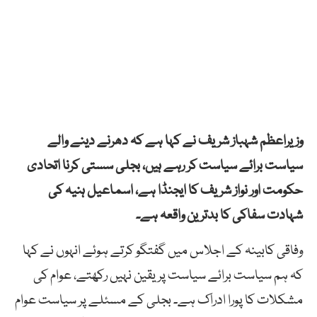
وزیراعظم شہباز شریف نے کہا ہے کہ دھرنے دینے والے
سیاست برائے سیاست کر رہے ہیں، بجلی سستی کرنا اتحادی
حکومت اور نواز شریف کا ایجنڈا ہے، اسماعیل ہنیہ کی
شہادت سفاکی کا بدترین واقعہ ہے۔
وفاقی کابینہ کے اجلاس میں گفتگو کرتے ہوئے انہوں نے کہا
کہ ہم سیاست برائے سیاست پر یقین نہیں رکھتے، عوام کی
مشکلات کا پورا ادراک ہے۔ بجلی کے مسئلے پر سیاست عوام