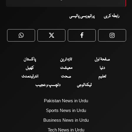
رابطہ کریں
پرائیویسی پالیسی
WhatsApp
Twitter
Facebook
Faceboo
صفحۂ اول
تازہ ترین
پاکستان
دنیا
معیشت
کھیل
تعلیم
صحت
انٹرٹینمنٹ
ٹیکنالوجی
دلچسپ و عجیب
Pakistan News in Urdu
Sports News in Urdu
Business News in Urdu
Tech News in Urdu