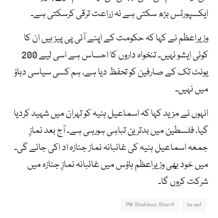
ایکسپورٹس بڑھ سکتی ہے نہ زراعت ترقی کرسکتی ہے۔
وزیراعظم نے کہا کہ حکومت کے اپنے آئی پی پیز ہیں ان کا
کوئی ایشو نہیں۔ تنخواہ داروں کا احساس ہے اسی لیے 200
یونٹ تک کے صارفین کو تحفظ دیا ہے، ہم کسی سیاسی دباؤ
میں نہیں۔
انہوں نے مزید کہا کہ اسماعیل ہنیہ کو تہران میں شہید کردیا
گیا، فلسطین میں بدترین تباہی ہورہی ہے۔ آج بعد نمازِ
جمعہ اسماعیل ہنیہ کی غائبانہ نماز جنازہ اد اکی جائے گی۔
میں خود بھی وزیراعظم ہاؤس میں غائبانہ نمازِ جنازہ میں
شرکت کروں گا۔
PM Shahbaz Sharif
Israel