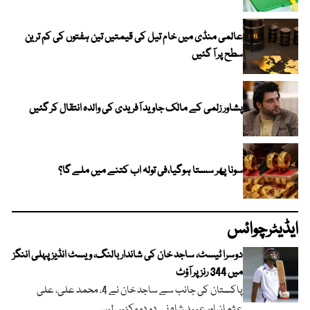
عالمی منڈی میں خام تیل کی قیمتیں تین ہفتوں کی کم ترین
سطح پر آ گئیں
پشاور زلمی کے مالک جاوید آفریدی کی والدہ انتقال کر گئیں
سونا پھر سستا ہوگیا،فی تولہ اب کتنے میں ملے گا؟
ایڈیٹرچوائس
دوسرا ٹیسٹ، ساجد خان کی شاندار بالنگ، ویسٹ انڈیز پہلی اننگز
میں 344 رنز پر آؤٹ
پاکستان کی جانب سے ساجد خان نے 4، محمد علی، علی
عثمان اور عبید شاہ نے دو دو وکٹیں لیں