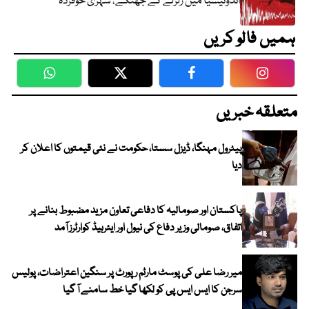
انڈونیشیا میں زلزلے کے جھٹکے، شہری خوفزدہ
ہمیں فالو کریں
WhatsApp
Twitter
Facebook
Faceboo
متعلقہ خبریں
پیٹرول مہنگا، ڈیزل سستا، حکومت نے نئی قیمتوں کا اعلان کر
دیا
پاکستان اور صومالیہ کا دفاعی تعاون مزید مضبوط بنانے پر
اتفاق، صومالی وزیر دفاع کی نیول اور ایئرہیڈ کوارٹرز آمد
میر رضا علی کی پوسٹ مارٹم رپورٹ پر سنگین اعتراضات، پولیس
سرجن کا ایس ایس پی کو لکھا گیا خط سامنے آ گیا