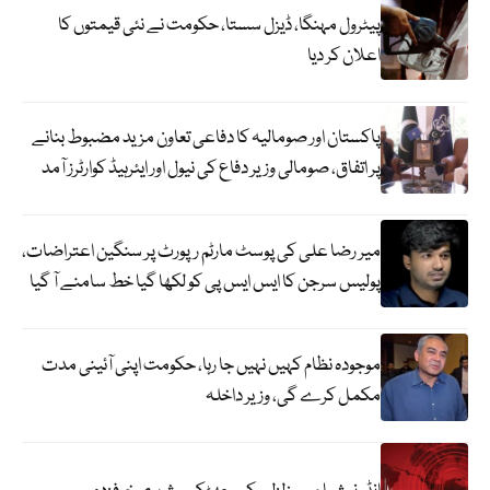
پیٹرول مہنگا، ڈیزل سستا، حکومت نے نئی قیمتوں کا
اعلان کر دیا
پاکستان اور صومالیہ کا دفاعی تعاون مزید مضبوط بنانے
پر اتفاق، صومالی وزیر دفاع کی نیول اور ایئرہیڈ کوارٹرز آمد
میر رضا علی کی پوسٹ مارٹم رپورٹ پر سنگین اعتراضات،
پولیس سرجن کا ایس ایس پی کو لکھا گیا خط سامنے آ گیا
موجودہ نظام کہیں نہیں جا رہا، حکومت اپنی آئینی مدت
مکمل کرے گی، وزیر داخلہ