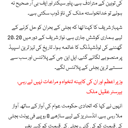
کی توہین کے مترادف ہے، پاور سیکٹر اور ایف بی آر صحیح نہ
ہوئے تو خدانخواستہ ملک کی ناؤ ڈوب سکتی ہے۔
شہباز شریف کا کہنا تھا کہ بجلی کے بحران کو حل کرنے کے
لیے ہماری کوشش جاری ہے، نواز شریف کے دور میں 20 ،20
گھنٹے کی لوڈشیڈنگ کا خاتمہ ہوا۔ تاریخ کی تیز ترین اسپیڈ
پر منصوبے لگائے گئے، ایل این جی کے پلانٹس اور سب سے
سستے ترین بجلی کے پلانٹس لگے۔
وزیر اعظم اور ان کی کابینہ تنخواہ و مراعات نہیں لے رہی،
بیرسٹر عقیل ملک
انہوں نے کہا کہ اتحادی حکومت عوام کی آواز کے ساتھ آواز
ملا رہی ہے، انڈسٹریز کے لیے ساڑھے 8 روپے فی یونٹ بجلی
کی قیمت کم کی گئی۔ بجلی کی قیمت کم کیے بغیر