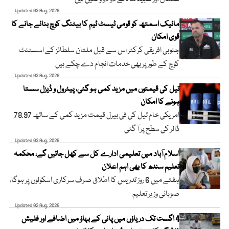
Updated 03 Aug, 2026
مائیک اسمتھ کو قومی ٹیسٹ ٹیم کا بیٹنگ کوچ بنائے جانے کا
قوی امکان
جنوبی افریقی کرکٹر اس سے قبل ملتان سلطانز کے اسسٹنٹ
کوچ کے طور پر بھی خدمات انجام دے چکے ہیں
Updated 03 Aug, 2026
تیل کی قیمتوں میں مزید کمی ہو گئی، پیٹرول و ڈیزل سستا
ہونے کا امکان
امریکی خام تیل کی فی بیرل قیمت مزید کمی کے ساتھ 78.97
ڈالر کی سطح پر آ گئی
Updated 03 Aug, 2026
اسلام آباد میں تعلیمی ادارے کل سے کھل جائیں گے، محکمہ
تعلیم سندھ کا بھی اہم اعلان
ہفتے میں 6 روز تدریس کا اطلاق صرف سرکاری اسکولوں پر ہوگا،
صوبائی وزیر تعلیم
Updated 02 Aug, 2026
4 اگست تک دریاؤں میں پانی کے بہاؤ میں اضافے اور فلیش