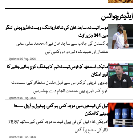
ایڈیٹرچوائس
دوسرا ٹیسٹ، ساجد خان کی شاندار بالنگ، ویسٹ انڈیز پہلی اننگز
میں 344 رنز پر آؤٹ
پاکستان کی جانب سے ساجد خان نے 4، محمد علی، علی
عثمان اور عبید شاہ نے دو دو وکٹیں لیں
Updated 03 Aug, 2026
مائیک اسمتھ کو قومی ٹیسٹ ٹیم کا بیٹنگ کوچ بنائے جانے کا
قوی امکان
جنوبی افریقی کرکٹر اس سے قبل ملتان سلطانز کے اسسٹنٹ
کوچ کے طور پر بھی خدمات انجام دے چکے ہیں
Updated 03 Aug, 2026
تیل کی قیمتوں میں مزید کمی ہو گئی، پیٹرول و ڈیزل سستا
ہونے کا امکان
امریکی خام تیل کی فی بیرل قیمت مزید کمی کے ساتھ 78.97
ڈالر کی سطح پر آ گئی
Updated 03 Aug, 2026