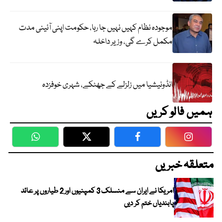
موجودہ نظام کہیں نہیں جا رہا، حکومت اپنی آئینی مدت
مکمل کرے گی، وزیر داخلہ
انڈونیشیا میں زلزلے کے جھٹکے، شہری خوفزدہ
ہمیں فالو کریں
WhatsApp
Twitter
Facebook
Faceboo
متعلقہ خبریں
امریکا نے ایران سے منسلک 3 کمپنیوں اور 2 طیاروں پر عائد
پابندیاں ختم کر دیں