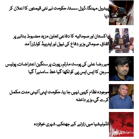
پیٹرول مہنگا، ڈیزل سستا، حکومت نے نئی قیمتوں کا اعلان کر
دیا
پاکستان اور صومالیہ کا دفاعی تعاون مزید مضبوط بنانے پر
اتفاق، صومالی وزیر دفاع کی نیول اور ایئرہیڈ کوارٹرز آمد
میر رضا علی کی پوسٹ مارٹم رپورٹ پر سنگین اعتراضات، پولیس
سرجن کا ایس ایس پی کو لکھا گیا خط سامنے آ گیا
موجودہ نظام کہیں نہیں جا رہا، حکومت اپنی آئینی مدت مکمل
کرے گی، وزیر داخلہ
انڈونیشیا میں زلزلے کے جھٹکے، شہری خوفزدہ