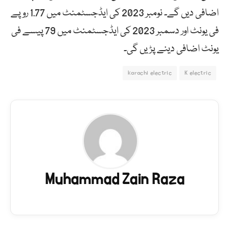
اضافی دیں گے۔ نومبر 2023 کی ایڈجسٹمنٹ میں 1.77 روپے
فی یونٹ اور دسمبر 2023 کی ایڈجسٹمنٹ میں 79 پیسے فی
یونٹ اضافی دینے پڑیں گی۔
karachi electric
K electric
Muhammad Zain Raza