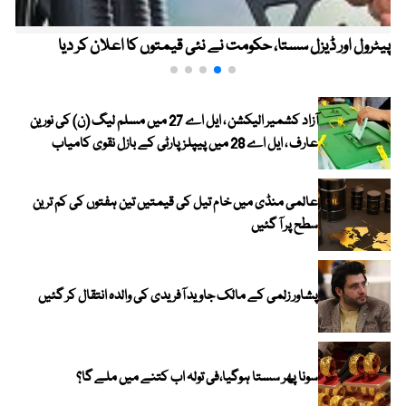
پیٹرول اور ڈیزل سستا، حکومت نے نئی قیمتوں کا اعلان کر دیا
آزاد کشمیر الیکشن ، ایل اے 27 میں مسلم لیگ (ن) کی نورین
عارف ، ایل اے 28 میں پیپلز پارٹی کے بازل نقوی کامیاب
عالمی منڈی میں خام تیل کی قیمتیں تین ہفتوں کی کم ترین
سطح پر آ گئیں
پشاور زلمی کے مالک جاوید آفریدی کی والدہ انتقال کر گئیں
سونا پھر سستا ہوگیا،فی تولہ اب کتنے میں ملے گا؟