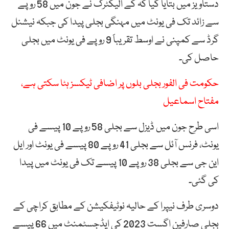
دستاویز میں بتایا گیا کہ کے الیکٹرک نے جون میں 58 روپے
سے زائد تک فی یونٹ میں مہنگی بجلی پیدا کی جبکہ نیشنل
گرڈ سے کمپنی نے اوسط تقریباً 9 روپے فی یونٹ میں بجلی
حاصل کی۔
حکومت فی الفور بجلی بلوں پر اضافی ٹیکسز ہٹا سکتی ہے،
مفتاح اسماعیل
اسی طرح جون میں ڈیزل سے بجلی 58 روپے 10 پیسے فی
یونٹ، فرنس آئل سے بجلی 41 روپے 80 پیسے فی یونٹ اور ایل
این جی سے بجلی 38 روپے 10 پیسے تک فی یونٹ میں پیدا
کی گئی۔
دوسری طرف نیپرا کے حالیہ نوٹیفکیشن کے مطابق کراچی کے
بجلی صارفین اگست 2023 کی ایڈجسٹمنٹ میں 66 پیسے