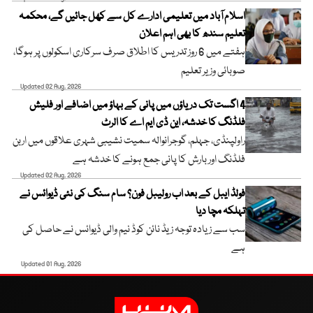
اسلام آباد میں تعلیمی ادارے کل سے کھل جائیں گے، محکمہ
تعلیم سندھ کا بھی اہم اعلان
ہفتے میں 6 روز تدریس کا اطلاق صرف سرکاری اسکولوں پر ہوگا،
صوبائی وزیر تعلیم
Updated 02 Aug, 2026
4 اگست تک دریاؤں میں پانی کے بہاؤ میں اضافے اور فلیش
فلڈنگ کا خدشہ، این ڈی ایم اے کا الرٹ
راولپنڈی، جہلم، گوجرانوالہ سمیت نشیبی شہری علاقوں میں اربن
فلڈنگ اور بارش کا پانی جمع ہونے کا خدشہ ہے
Updated 02 Aug, 2026
فولڈ ایبل کے بعد اب رولیبل فون؟ سام سنگ کی نئی ڈیوائس نے
تہلکہ مچا دیا
سب سے زیادہ توجہ زیڈ نائن کوڈ نیم والی ڈیوائس نے حاصل کی
ہے
Updated 01 Aug, 2026