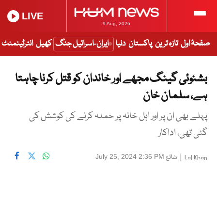
LIVE
9 Aug, 2026
صفحۂ اول
تازہ ترین
پاکستان
دنیا
ایران-اسرائیل جنگ
کھیل
انٹرٹینمنٹ
بشنوئی گینگ مجھے اور خاندان کو قتل کرنا چاہتا
ہے، سلمان خان
پہلے بھی ان پر اور اہل خانہ پر حملہ کرنے کی کوشش کی
گئی تھی، اداکار
|
شائع
July 25, 2024 2:36 PM
Lal Khan