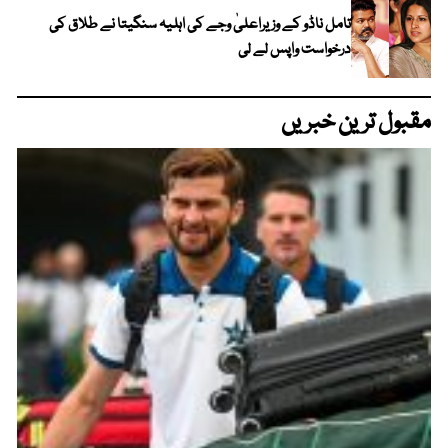
تامل ناڈو کے وزیراعلیٰ وجے کی اہلیہ سنگیتا نے طلاق کی
درخواست واپس لے لی
مقبول ترین خبریں