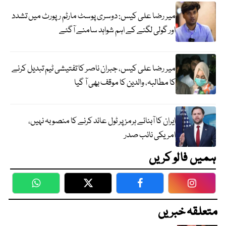
میر رضا علی کیس: دوسری پوسٹ مارٹم رپورٹ میں تشدد
اور گولی لگنے کے اہم شواہد سامنے آگئے
میر رضا علی کیس، جبران ناصر کا تفتیشی ٹیم تبدیل کرنے
کا مطالبہ، والدین کا موقف بھی آ گیا
ایران کا آبنائے ہرمز پر ٹول عائد کرنے کا منصوبہ نہیں،
امریکی نائب صدر
ہمیں فالو کریں
WhatsApp
Twitter
Facebook
Faceboo
متعلقہ خبریں