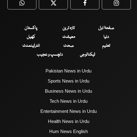
WhatsApp
Twitter
Facebook
Faceboo
صفحۂ اول
تازہ ترین
پاکستان
دنیا
معیشت
کھیل
تعلیم
صحت
انٹرٹینمنٹ
ٹیکنالوجی
دلچسپ و عجیب
Pakistan News in Urdu
Sports News in Urdu
Business News in Urdu
Tech News in Urdu
Entertainment News in Urdu
Health News in Urdu
Hum News English