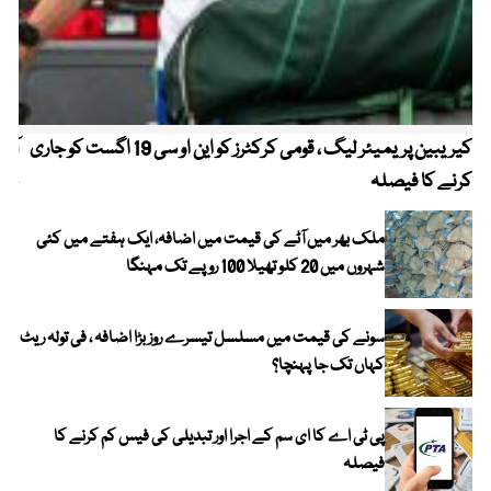
کیریبین پریمیئر لیگ ، قومی کرکٹرز کو این او سی 19 اگست کو جاری
آز
کرنے کا فیصلہ
چھی
ملک بھر میں آٹے کی قیمت میں اضافہ، ایک ہفتے میں کئی
شہروں میں 20 کلو تھیلا 100 روپے تک مہنگا
سونے کی قیمت میں مسلسل تیسرے روز بڑا اضافہ ، فی تولہ ریٹ
کہاں تک جا پہنچا؟
پی ٹی اے کا ای سم کے اجرا اور تبدیلی کی فیس کم کرنے کا
فیصلہ