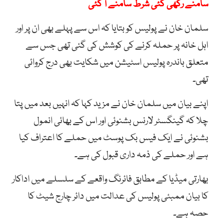
سامنے رکھی گئی شرط سامنے آ گئی
سلمان خان نے پولیس کو بتایا کہ اس سے پہلے بھی ان پر اور
اہل خانہ پر حملہ کرنے کی کوشش کی گئی تھی جس سے
متعلق باندرہ پولیس اسٹیشن میں شکایت بھی درج کروائی
تھی۔
اپنے بیان میں سلمان خان نے مزید کہا کہ انہیں بعد میں پتا
چلا کہ گینگسٹر لارنس بشنوئی اور اس کے بھائی انمول
بشنوئی نے ایک فیس بک پوسٹ میں حملے کا اعتراف کیا
ہے اور حملے کی ذمہ داری قبول کی ہے۔
بھارتی میڈیا کے مطابق فائرنگ واقعے کے سلسلے میں اداکار
کا بیان ممبئی پولیس کی عدالت میں دائر چارج شیٹ کا
حصہ ہے۔