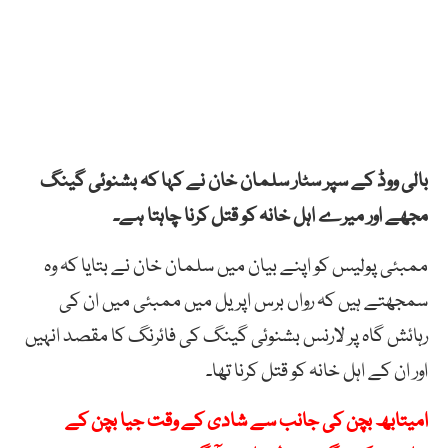
بالی ووڈ کے سپر سٹار سلمان خان نے کہا کہ بشنوئی گینگ
مجھے اور میرے اہل خانہ کو قتل کرنا چاہتا ہے۔
ممبئی پولیس کو اپنے بیان میں سلمان خان نے بتایا کہ وہ
سمجھتے ہیں کہ رواں برس اپریل میں ممبئی میں ان کی
رہائش گاہ پر لارنس بشنوئی گینگ کی فائرنگ کا مقصد انہیں
اور ان کے اہل خانہ کو قتل کرنا تھا۔
امیتابھ بچن کی جانب سے شادی کے وقت جیا بچن کے