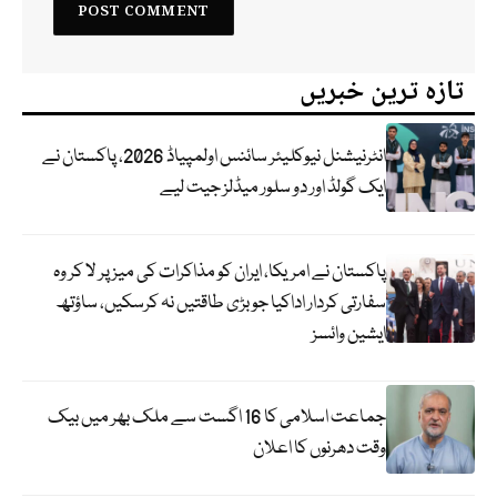
تازہ ترین خبریں
انٹرنیشنل نیوکلیئر سائنس اولمپیاڈ 2026، پاکستان نے
ایک گولڈ اور دو سلور میڈلز جیت لیے
پاکستان نے امریکا، ایران کو مذاکرات کی میز پر لا کر وہ
سفارتی کردار اداکیا جو بڑی طاقتیں نہ کرسکیں، ساؤتھ
ایشین وائسز
جماعت اسلامی کا 16 اگست سے ملک بھر میں بیک
وقت دھرنوں کا اعلان