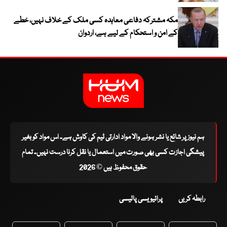
مکہ مشترکہ دفاعی معاہدہ کسی ملک کے خلاف نہیں، خطے
کے امن و استحکام کے لیے ہے، اردوان
ہم نیوز پر شائع یا نشر ہونے والا مواد ادارتی ٹیم کی کاوش ہے۔ اس مواد کو بغیر
پیشگی اجازت کسی بھی صورت میں استعمال یا نقل کرنا درست نہیں۔ تمام
حقوق محفوظ ہیں © 2026
رابطہ کریں
پرائیویسی پالیسی