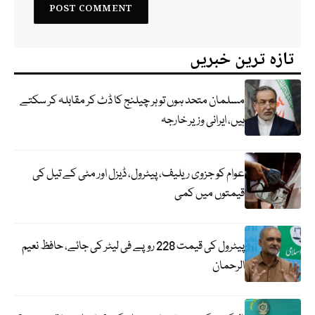
تازہ ترین خبریں
مسلمان متحد ہوں تو ہر چیلنج کا ڈٹ کر مقابلہ کر سکتے
ہیں، ایرانی وزیر خارجہ
عوام کو جزوی ریلیف، پیٹرول، ڈیزل اور مٹی کے تیل کی
قیمتوں میں کمی
پیٹرول کی قیمت 228 روپے فی لیٹر کی جائے، حافظ نعیم
الرحمان