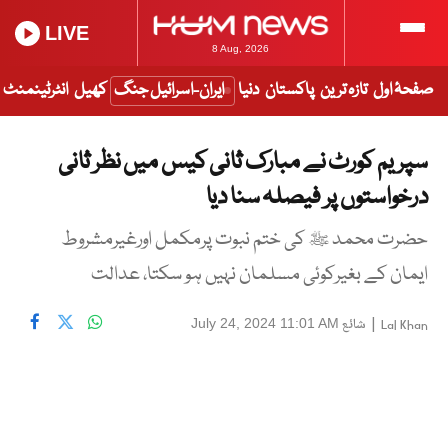
LIVE
8 Aug, 2026
صفحۂ اول
تازہ ترین
پاکستان
دنیا
ایران-اسرائیل جنگ
کھیل
انٹرٹینمنٹ
سپریم کورٹ نے مبارک ثانی کیس میں نظر ثانی
درخواستوں پر فیصلہ سنا دیا
حضرت محمد ﷺ کی ختم نبوت پرمکمل اورغیرمشروط
ایمان کے بغیرکوئی مسلمان نہیں ہو سکتا، عدالت
|
شائع
July 24, 2024 11:01 AM
Lal Khan