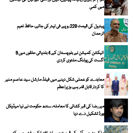
میں کمی
پیٹرول کی قیمت 228 روپے فی لیٹر کی جائے، حافظ نعیم
الرحمان
الیکشن کمیشن نے بلوچستان کے 4 بلدیاتی حلقوں میں 9
اگست کی پولنگ ملتوی کردی
معاہدے کو عملی شکل دینے میں فیلڈ مارشل سید عاصم منیر
کا کردار قابل قدر ہے، وزیراعظم
میر رضا کی قبر کشائی کا معاملہ، سندھ حکومت نے نیا میڈیکل
بورڈ تشکیل دے دیا