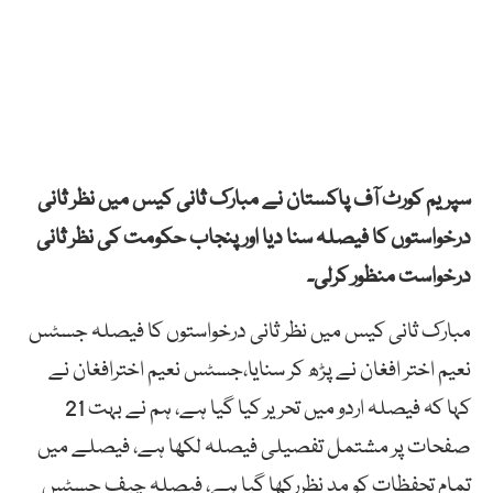
سپریم کورٹ آف پاکستان نے مبارک ثانی کیس میں نظر ثانی
درخواستوں کا فیصلہ سنا دیا اور پنجاب حکومت کی نظر ثانی
درخواست منظور کرلی۔
مبارک ثانی کیس میں نظر ثانی درخواستوں کا فیصلہ جسٹس
نعیم اختر افغان نے پڑھ کر سنایا،جسٹس نعیم اخترافغان نے
کہا کہ فیصلہ اردو میں تحریر کیا گیا ہے، ہم نے بہت 21
صفحات پر مشتمل تفصیلی فیصلہ لکھا ہے، فیصلے میں
تمام تحفظات کو مد نظررکھا گیا ہے، فیصلہ چیف جسٹس