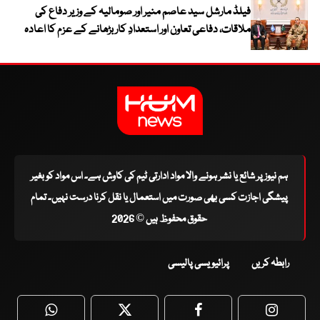
فیلڈ مارشل سید عاصم منیر اور صومالیہ کے وزیر دفاع کی
ملاقات، دفاعی تعاون اور استعدادِ کار بڑھانے کے عزم کا اعادہ
ہم نیوز پر شائع یا نشر ہونے والا مواد ادارتی ٹیم کی کاوش ہے۔ اس مواد کو بغیر
پیشگی اجازت کسی بھی صورت میں استعمال یا نقل کرنا درست نہیں۔ تمام
حقوق محفوظ ہیں © 2026
رابطہ کریں
پرائیویسی پالیسی