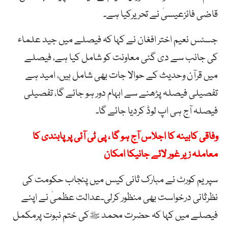
قاضی فائزعیسیٰ نے تحریرکیا ہے۔
جسٹس نعیم اختر افغان نے کہا کہ فیصلے میں جید علماء
کی جانب سے دی گئی معاونت کو شامل کیا ہے، فیصلے
میں قرآن وحدیث کے حوالا جات بھی شامل ہیں، امید ہے
تفصیلی فیصلہ پڑھنے سے ابہام دور ہو جائے گا، تفصیلی
فیصلہ آج ہی اپ لوڈ کردیا جائے گا۔
وفاقی کابینہ کا اجلاس آج ہو گا ، پی ٹی آئی پر پابندی کا
معاملہ زیر غور لائے جانیکا امکان
سپریم کورٹ نے مبارک ثانی کیس میں پنجاب حکومت کی
نظرثانی درخواست بھی منظور کرلی۔عدالت عظمیٰ نے اپنے
فیصلے میں کہا کہ حضرت محمد ﷺکی ختم نبوت پرمکمل