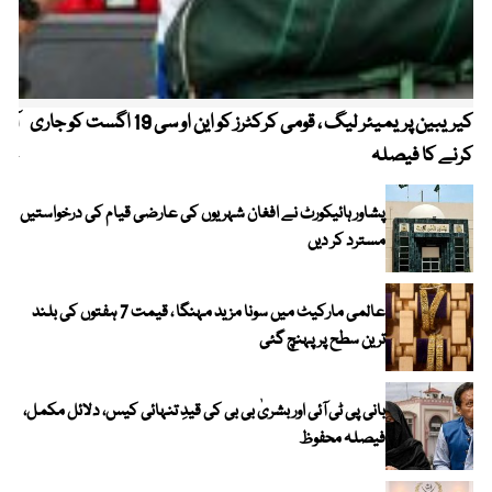
کیریبین پریمیئر لیگ ، قومی کرکٹرز کو این او سی 19 اگست کو جاری
آز
کرنے کا فیصلہ
چھی
پشاور ہائیکورٹ نے افغان شہریوں کی عارضی قیام کی درخواستیں
مسترد کر دیں
عالمی مارکیٹ میں سونا مزید مہنگا ، قیمت 7 ہفتوں کی بلند
ترین سطح پر پہنچ گئی
بانی پی ٹی آئی اور بشریٰ بی بی کی قیدِ تنہائی کیس، دلائل مکمل،
فیصلہ محفوظ