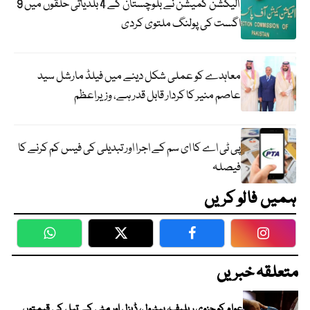
الیکشن کمیشن نے بلوچستان کے 4 بلدیاتی حلقوں میں 9
اگست کی پولنگ ملتوی کردی
معاہدے کو عملی شکل دینے میں فیلڈ مارشل سید
عاصم منیر کا کردار قابل قدر ہے، وزیراعظم
پی ٹی اے کا ای سم کے اجرا اور تبدیلی کی فیس کم کرنے کا
فیصلہ
ہمیں فالو کریں
WhatsApp
Twitter
Facebook
Faceboo
متعلقہ خبریں
عوام کو جزوی ریلیف، پیٹرول، ڈیزل اور مٹی کے تیل کی قیمتوں