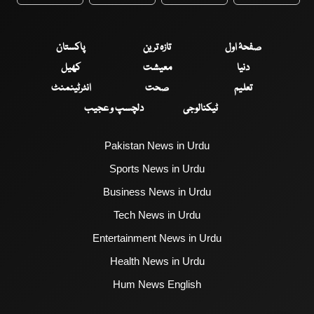
WhatsApp
Twitter
Facebook
Faceboo
صفحۂ اول
تازہ ترین
پاکستان
دنیا
معیشت
کھیل
تعلیم
صحت
انٹرٹینمنٹ
ٹیکنالوجی
دلچسپ و عجیب
Pakistan News in Urdu
Sports News in Urdu
Business News in Urdu
Tech News in Urdu
Entertainment News in Urdu
Health News in Urdu
Hum News English