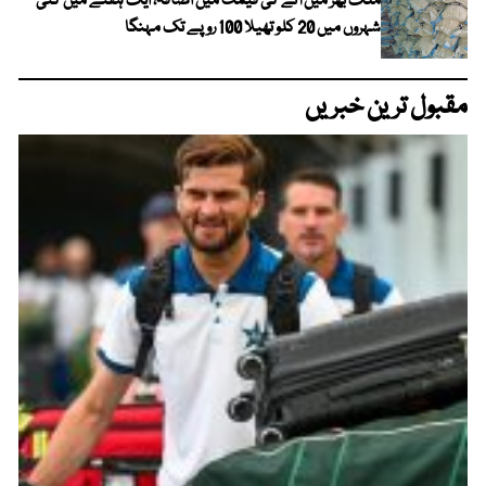
ملک بھر میں آٹے کی قیمت میں اضافہ، ایک ہفتے میں کئی
شہروں میں 20 کلو تھیلا 100 روپے تک مہنگا
مقبول ترین خبریں