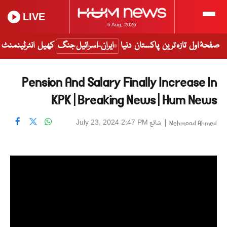
LIVE
6 Aug, 2026
صفحۂ اول
تازہ ترین
پاکستان
دنیا
ایران-اسرائیل جنگ
کھیل
انٹرٹینمنٹ
Pension And Salary Finally Increase In
KPK | Breaking News | Hum News
|
شائع
July 23, 2024 2:47 PM
Mehmood Ahmed