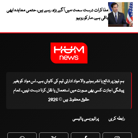
مذاکرات درست سمت میں آگے بڑھ رہے ہیں، حتمی معاہدہ ابھی
باقی ہے، مارکو روبیو
ہم نیوز پر شائع یا نشر ہونے والا مواد ادارتی ٹیم کی کاوش ہے۔ اس مواد کو بغیر
پیشگی اجازت کسی بھی صورت میں استعمال یا نقل کرنا درست نہیں۔ تمام
حقوق محفوظ ہیں © 2026
رابطہ کریں
پرائیویسی پالیسی