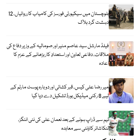
بلوچستان میں سیکیورٹی فورسز کی کامیاب کارروائیاں، 12
دہشت گرد ہلاک
فیلڈ مارشل سید عاصم منیر اور صومالیہ کے وزیر دفاع کی
ملاقات، دفاعی تعاون اور استعدادِ کار بڑھانے کے عزم کا
اعادہ
میر رضا علی کیس، قبر کشائی اور دوبارہ پوسٹ مارٹم کے
لیے 8 رکنی میڈیکل بورڈ تشکیل دے دیا گیا
ٹیم سے ڈراپ ہونے کے بعد نعمان علی کی نئی اننگز،
لنکاشائر کاؤنٹی سے معاہدہ