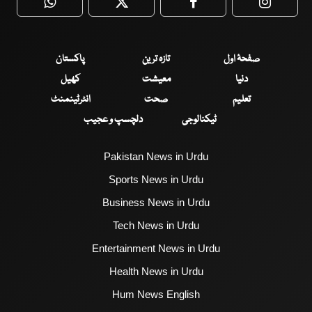
WhatsApp
Twitter
Facebook
Faceboo
صفحۂ اول
تازہ ترین
پاکستان
دنیا
معیشت
کھیل
تعلیم
صحت
انٹرٹینمنٹ
ٹیکنالوجی
دلچسپ و عجیب
Pakistan News in Urdu
Sports News in Urdu
Business News in Urdu
Tech News in Urdu
Entertainment News in Urdu
Health News in Urdu
Hum News English