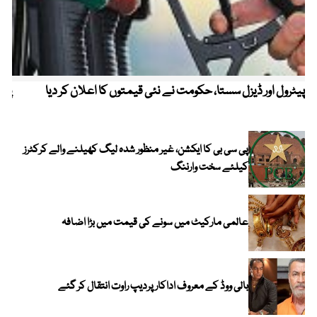
پیٹرول اور ڈیزل سستا، حکومت نے نئی قیمتوں کا اعلان کر دیا
پیٹ
پی سی بی کا ایکشن، غیر منظور شدہ لیگ کھیلنے والے کرکٹرز
کیلئے سخت وارننگ
عالمی مارکیٹ میں سونے کی قیمت میں بڑا اضافہ
بالی ووڈ کے معروف اداکار پردیپ راوت انتقال کر گئے