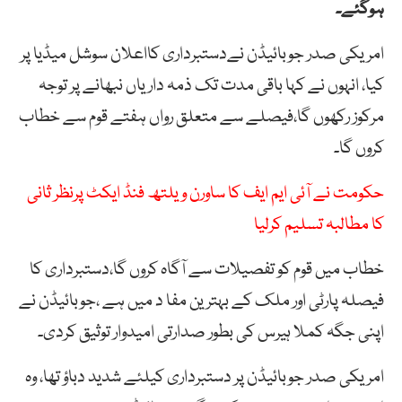
ہوگئے۔
امریکی صدر جوبائیڈن نےدستبرداری کااعلان سوشل میڈیا پر
کیا، انہوں نے کہا باقی مدت تک ذمہ داریاں نبھانے پر توجہ
مرکوز رکھوں گا،فیصلے سے متعلق رواں ہفتے قوم سے خطاب
کروں گا۔
حکومت نے آئی ایم ایف کا ساورن ویلتھ فنڈ ایکٹ پرنظر ثانی
کا مطالبہ تسلیم کرلیا
خطاب میں قوم کو تفصیلات سے آگاہ کروں گا،دستبرداری کا
فیصلہ پارٹی اور ملک کے بہترین مفا د میں ہے ،جوبائیڈن نے
اپنی جگہ کملا ہیرس کی بطور صدارتی امیدوار توثیق کردی۔
امریکی صدر جوبائیڈن پر دستبرداری کیلئے شدید دباؤ تھا، وہ