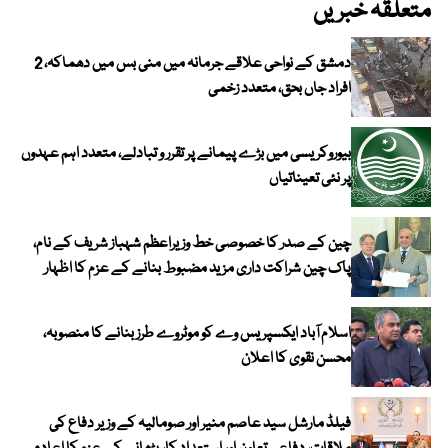
متعلقہ خبریں
دمشق کے نواحی علاقے جرمانہ میں منی بس میں دھماکہ، 2
افراد جاں بحق، متعدد زخمی
بیوروکریسی میں بڑے پیمانے پر تقرر و تبادلے، متعدد اہم عہدوں
پر نئی تعیناتیاں
چین کے صدر کا خصوصی خط وزیراعظم شہباز شریف کے نام،
پاک چین شراکت داری مزید مضبوط بنانے کے عزم کا اظہار
اسلام آباد ایکسپریس وے کو موٹروے طرز بنانے کا منصوبہ،
محسن نقوی کا اعلان
فیلڈ مارشل سید عاصم منیر اور صومالیہ کے وزیر دفاع کی