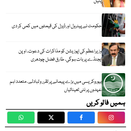
پٹیل
حکومت نے پیٹرول اور ڈیزل کی قیمتوں میں کمی کر دی
وزیراعظم کی اپوزیشن کو مذاکرات کی دعوت، اوپن
ایجنڈے پر بات ہوگی، طارق فضل چودھری
بیوروکریسی میں بڑے پیمانے پر تقرر و تبادلے، متعدد اہم
عہدوں پر نئی تعیناتیاں
ہمیں فالو کریں
WhatsApp
Twitter
Facebook
Faceboo