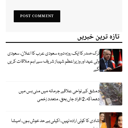
تازہ ترین خبریں
ترک صدر کا ایک روزہ دورہ سعودی عرب کا اعلان، سعودی
ولی عہد اور وزیراعظم شہباز شریف سے اہم ملاقات کریں
گے
دمشق کے نواحی علاقے جرمانہ میں منی بس میں
دھماکہ، 2 افراد جاں بحق، متعدد زخمی
شادی کا کوئی ارادہ نہیں، اکیلی بے حد خوش ہوں، امیشا