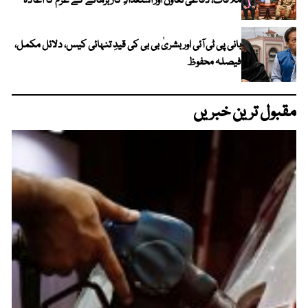
ملاقات، دفاعی تعاون اور استعدادِ کار بڑھانے کے عزم کا اعادہ
بانی پی ٹی آئی اور بشریٰ بی بی کی قیدِ تنہائی کیس، دلائل مکمل،
فیصلہ محفوظ
مقبول ترین خبریں