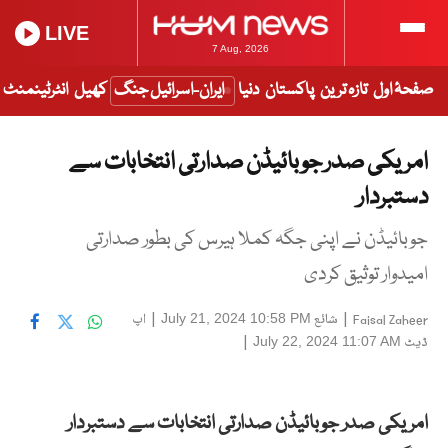
LIVE
7 Aug, 2026
صفحۂ اول
تازہ ترین
پاکستان
دنیا
ایران-اسرائیل جنگ
کھیل
انٹرٹینمنٹ
امریکی صدر جوبائیڈن صدارتی انتخابات سے
دستبردار
جوبائیڈن نے اپنی جگہ کملا ہیرس کی بطور صدارتی
امیدوار توثیق کردی
|
شائع
|
اپ
July 21, 2024 10:58 PM
Faisal Zaheer
ڈیٹ
|
July 22, 2024 11:07 AM
امریکی صدر جوبائیڈن صدارتی انتخابات سے دستبردار