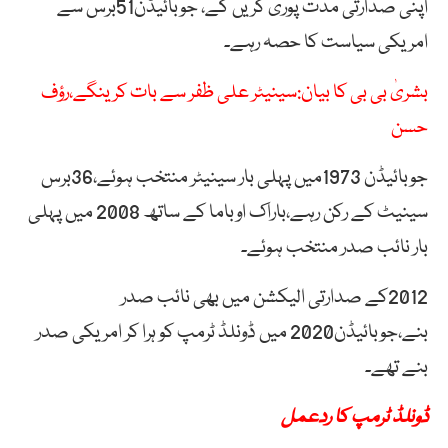
اپنی صدارتی مدت پوری کریں گے، جوبائیڈن51برس سے
امریکی سیاست کا حصہ رہے۔
بشریٰ بی بی کا بیان:سینیٹر علی ظفر سے بات کرینگے،رؤف
حسن
جوبائیڈن 1973میں پہلی بار سینیٹر منتخب ہوئے،36برس
سینیٹ کے رکن رہے،باراک اوباما کے ساتھ 2008 میں پہلی
بار نائب صدر منتخب ہوئے۔
2012کے صدارتی الیکشن میں بھی نائب صدر
بنے،جوبائیڈن2020 میں ڈونلڈ ٹرمپ کو ہرا کر امریکی صدر
بنے تھے۔
ڈونلڈ ٹرمپ کا ردعمل