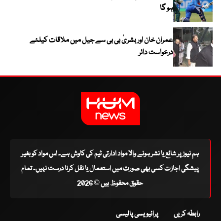
ہو گا
عمران خان اور بشریٰ بی بی سے جیل میں ملاقات کیلئے
درخواست دائر
ہم نیوز پر شائع یا نشر ہونے والا مواد ادارتی ٹیم کی کاوش ہے۔ اس مواد کو بغیر
پیشگی اجازت کسی بھی صورت میں استعمال یا نقل کرنا درست نہیں۔ تمام
حقوق محفوظ ہیں © 2026
رابطہ کریں
پرائیویسی پالیسی