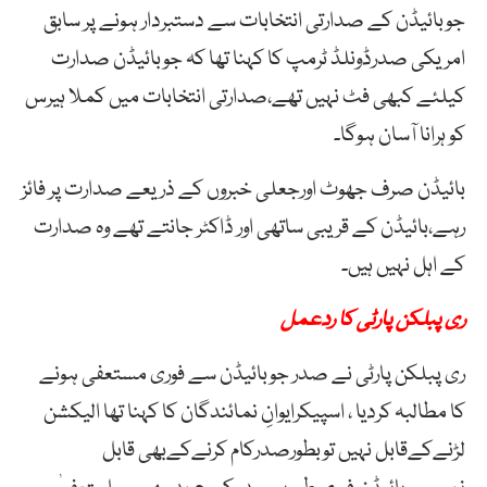
جوبائیڈن کے صدارتی انتخابات سے دستبردار ہونے پر سابق
امریکی صدرڈونلڈ ٹرمپ کا کہنا تھا کہ جوبائیڈن صدارت
کیلئے کبھی فٹ نہیں تھے،صدارتی انتخابات میں کملا ہیرس
کو ہرانا آسان ہوگا۔
بائیڈن صرف جھوٹ اورجعلی خبروں کے ذریعے صدارت پر فائز
رہے،بائیڈن کے قریبی ساتھی اور ڈاکٹر جانتے تھے وہ صدارت
کے اہل نہیں ہیں۔
ری پبلکن پارٹی کا ردعمل
ری پبلکن پارٹی نے صدر جوبائیڈن سے فوری مستعفی ہونے
کا مطالبہ کردیا ، اسپیکرایوانِ نمائندگان کا کہنا تھا الیکشن
لڑنےکےقابل نہیں توبطورصدرکام کرنےکےبھی قابل