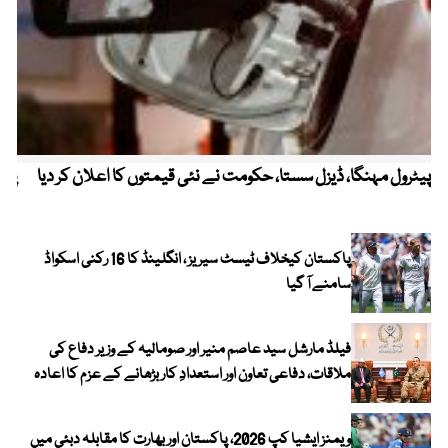
پیٹرول مہنگا، ڈیزل سستا، حکومت نے نئی قیمتوں کا اعلان کر دیا
پنج
پاکستان کیخلاف ٹیسٹ سیریز ، انگلینڈ کا 16 رکنی اسکواڈ
سامنے آ گیا
فیلڈ مارشل سید عاصم منیر اور صومالیہ کے وزیر دفاع کی
ملاقات، دفاعی تعاون اور استعدادِ کار بڑھانے کے عزم کا اعادہ
ویمنز ایشیا کپ 2026، پاکستان اور بھارت کا مقابلہ دبئی میں